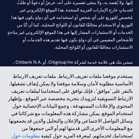
إليها. ولا يُقصد به، ولا ينبغي تفسيره على أنه، عرضٌ أو دعوةٌ أو طلبٌ
لخدماتٍ خارج الإمارات العربية المتحدة. هذا الموقع الإلكتروني غير
مُخصص للتوزيع على أي شخصٍ أو استخدامه في أي دولةٍ يكون فيها هذا
التوزيع أو الاستخدام مخالفًا للقانون أو اللوائح المحلية، كما أن أيًا من
الخدمات أو الاستثمارات المشار إليها في هذا الموقع الإلكتروني غير متاحةٍ
للأشخاص المقيمين في أي دولةٍ يكون فيها تقديم هذه الخدمات أو
الاستثمارات مخالفًا للقانون أو اللوائح المحلية.
سيتي بنك هي علامة خدمة لشركة Citigroup Inc. أو .Citibank N.A ،
مستخدمة ومسجلة في جميع أنحاء العالم.
يستخدم موقعنا ملفات تعريف الارتباط. ملفات تعريف الارتباط
الأساسية مطلوبة لأمان وسلامة موقعنا ولا يمكن إيقاف تشغيلها.
سيتي بنك إن. إيه. الإمارات مسجل لدى مصرف الإمارات المركزي تحت
بالنقر على 'موافق' ، فإنك توافق على استخدامنا لملفات تعريف
أرقام التراخيص 202563 لفرع الوصل في دبي، 531989 لفرع مول
الارتباط التسويقية لتزويدك بتجربة مخصصة عبر الموقع ، وإظهار
الإمارات في دبي، و
CN-1002019
لفرع أبوظبي. هاتف: 4000 311 04.
المحتوى والإعلانات المستهدفة ، وجمع البيانات الإحصائية حول
فرع سيتي بنك إن إيه - الإمارات العربية المتحدة مرخص من مصرف
استخدام الموقع. يمكن مشاركة هذه المعلومات مع شركائنا في
الإمارات العربية المتحدة المركزي كفرع لبنك أجنبي.
وسائل التواصل الاجتماعي والإعلان والتحليل والذين قد يجمعونها
سيتي بنك إن إيه الإمارات العربية المتحدة مرخص من هيئة الأوراق المالية
مع المعلومات الأخرى التي قدمتها لهم أو التي جمعوها من
والسلع في الإمارات العربية المتحدة ("SCA") للقيام بالنشاط المالي لـ أ)
استخدامك لخدماتهم. لمعرفة المزيد حول كيفية
معلومات حول
الاستشارات المالية والتعريف والترويج بموجب ترخيص رقم