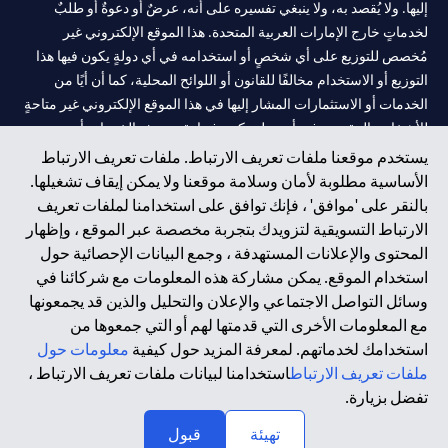
إليها. ولا يُقصد به، ولا ينبغي تفسيره على أنه، عرضٌ أو دعوةٌ أو طلبٌ
لخدماتٍ خارج الإمارات العربية المتحدة. هذا الموقع الإلكتروني غير
مُخصص للتوزيع على أي شخصٍ أو استخدامه في أي دولةٍ يكون فيها هذا
التوزيع أو الاستخدام مخالفًا للقانون أو اللوائح المحلية، كما أن أيًا من
الخدمات أو الاستثمارات المشار إليها في هذا الموقع الإلكتروني غير متاحةٍ
للأشخاص المقيمين في أي دولةٍ يكون فيها تقديم هذه الخدمات أو
الاستثمارات مخالفًا للقانون أو اللوائح المحلية.
يستخدم موقعنا ملفات تعريف الارتباط. ملفات تعريف الارتباط
الأساسية مطلوبة لأمان وسلامة موقعنا ولا يمكن إيقاف تشغيلها.
سيتي بنك هي علامة خدمة لشركة Citigroup Inc. أو .Citibank N.A ،
بالنقر على 'موافق' ، فإنك توافق على استخدامنا لملفات تعريف
مستخدمة ومسجلة في جميع أنحاء العالم.
الارتباط التسويقية لتزويدك بتجربة مخصصة عبر الموقع ، وإظهار
المحتوى والإعلانات المستهدفة ، وجمع البيانات الإحصائية حول
سيتي بنك إن. إيه. الإمارات مسجل لدى مصرف الإمارات المركزي تحت
استخدام الموقع. يمكن مشاركة هذه المعلومات مع شركائنا في
أرقام التراخيص 202563 لفرع الوصل في دبي، 531989 لفرع مول
وسائل التواصل الاجتماعي والإعلان والتحليل والذين قد يجمعونها
الإمارات في دبي، و
CN-1002019
لفرع أبوظبي. هاتف: 4000 311 04.
مع المعلومات الأخرى التي قدمتها لهم أو التي جمعوها من
فرع سيتي بنك إن إيه - الإمارات العربية المتحدة مرخص من مصرف
استخدامك لخدماتهم. لمعرفة المزيد حول كيفية
معلومات حول
الإمارات العربية المتحدة المركزي كفرع لبنك أجنبي.
ملفات تعريف الارتباط
استخدامنا لبيانات ملفات تعريف الارتباط ،
سيتي بنك إن إيه الإمارات العربية المتحدة مرخص من هيئة الأوراق المالية
تفضل بزيارة.
والسلع في الإمارات العربية المتحدة ("SCA") للقيام بالنشاط المالي لـ أ)
تهيئة
قبول
الاستشارات المالية والتعريف والترويج بموجب ترخيص رقم