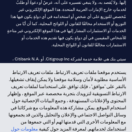
إليها. ولا يُقصد به، ولا ينبغي تفسيره على أنه، عرضٌ أو دعوةٌ أو طلبٌ
لخدماتٍ خارج الإمارات العربية المتحدة. هذا الموقع الإلكتروني غير
مُخصص للتوزيع على أي شخصٍ أو استخدامه في أي دولةٍ يكون فيها هذا
التوزيع أو الاستخدام مخالفًا للقانون أو اللوائح المحلية، كما أن أيًا من
الخدمات أو الاستثمارات المشار إليها في هذا الموقع الإلكتروني غير متاحةٍ
للأشخاص المقيمين في أي دولةٍ يكون فيها تقديم هذه الخدمات أو
الاستثمارات مخالفًا للقانون أو اللوائح المحلية.
سيتي بنك هي علامة خدمة لشركة Citigroup Inc. أو .Citibank N.A ،
مستخدمة ومسجلة في جميع أنحاء العالم.
يستخدم موقعنا ملفات تعريف الارتباط. ملفات تعريف الارتباط
الأساسية مطلوبة لأمان وسلامة موقعنا ولا يمكن إيقاف تشغيلها.
سيتي بنك إن. إيه. الإمارات مسجل لدى مصرف الإمارات المركزي تحت
بالنقر على 'موافق' ، فإنك توافق على استخدامنا لملفات تعريف
أرقام التراخيص 202563 لفرع الوصل في دبي، 531989 لفرع مول
الارتباط التسويقية لتزويدك بتجربة مخصصة عبر الموقع ، وإظهار
الإمارات في دبي، و
CN-1002019
لفرع أبوظبي. هاتف: 4000 311 04.
المحتوى والإعلانات المستهدفة ، وجمع البيانات الإحصائية حول
فرع سيتي بنك إن إيه - الإمارات العربية المتحدة مرخص من مصرف
استخدام الموقع. يمكن مشاركة هذه المعلومات مع شركائنا في
الإمارات العربية المتحدة المركزي كفرع لبنك أجنبي.
وسائل التواصل الاجتماعي والإعلان والتحليل والذين قد يجمعونها
سيتي بنك إن إيه الإمارات العربية المتحدة مرخص من هيئة الأوراق المالية
مع المعلومات الأخرى التي قدمتها لهم أو التي جمعوها من
والسلع في الإمارات العربية المتحدة ("SCA") للقيام بالنشاط المالي لـ أ)
استخدامك لخدماتهم. لمعرفة المزيد حول كيفية
معلومات حول
الاستشارات المالية والتعريف والترويج بموجب ترخيص رقم