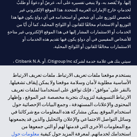
إليها. ولا يُقصد به، ولا ينبغي تفسيره على أنه، عرضٌ أو دعوةٌ أو طلبٌ
لخدماتٍ خارج الإمارات العربية المتحدة. هذا الموقع الإلكتروني غير
مُخصص للتوزيع على أي شخصٍ أو استخدامه في أي دولةٍ يكون فيها هذا
التوزيع أو الاستخدام مخالفًا للقانون أو اللوائح المحلية، كما أن أيًا من
الخدمات أو الاستثمارات المشار إليها في هذا الموقع الإلكتروني غير متاحةٍ
للأشخاص المقيمين في أي دولةٍ يكون فيها تقديم هذه الخدمات أو
الاستثمارات مخالفًا للقانون أو اللوائح المحلية.
سيتي بنك هي علامة خدمة لشركة Citigroup Inc. أو .Citibank N.A ،
مستخدمة ومسجلة في جميع أنحاء العالم.
يستخدم موقعنا ملفات تعريف الارتباط. ملفات تعريف الارتباط
الأساسية مطلوبة لأمان وسلامة موقعنا ولا يمكن إيقاف تشغيلها.
سيتي بنك إن. إيه. الإمارات مسجل لدى مصرف الإمارات المركزي تحت
بالنقر على 'موافق' ، فإنك توافق على استخدامنا لملفات تعريف
أرقام التراخيص 202563 لفرع الوصل في دبي، 531989 لفرع مول
الارتباط التسويقية لتزويدك بتجربة مخصصة عبر الموقع ، وإظهار
الإمارات في دبي، و
CN-1002019
لفرع أبوظبي. هاتف: 4000 311 04.
المحتوى والإعلانات المستهدفة ، وجمع البيانات الإحصائية حول
فرع سيتي بنك إن إيه - الإمارات العربية المتحدة مرخص من مصرف
استخدام الموقع. يمكن مشاركة هذه المعلومات مع شركائنا في
الإمارات العربية المتحدة المركزي كفرع لبنك أجنبي.
وسائل التواصل الاجتماعي والإعلان والتحليل والذين قد يجمعونها
سيتي بنك إن إيه الإمارات العربية المتحدة مرخص من هيئة الأوراق المالية
مع المعلومات الأخرى التي قدمتها لهم أو التي جمعوها من
والسلع في الإمارات العربية المتحدة ("SCA") للقيام بالنشاط المالي لـ أ)
استخدامك لخدماتهم. لمعرفة المزيد حول كيفية
معلومات حول
الاستشارات المالية والتعريف والترويج بموجب ترخيص رقم