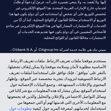
إليها. ولا يُقصد به، ولا ينبغي تفسيره على أنه، عرضٌ أو دعوةٌ أو طلبٌ
لخدماتٍ خارج الإمارات العربية المتحدة. هذا الموقع الإلكتروني غير
مُخصص للتوزيع على أي شخصٍ أو استخدامه في أي دولةٍ يكون فيها هذا
التوزيع أو الاستخدام مخالفًا للقانون أو اللوائح المحلية، كما أن أيًا من
الخدمات أو الاستثمارات المشار إليها في هذا الموقع الإلكتروني غير متاحةٍ
للأشخاص المقيمين في أي دولةٍ يكون فيها تقديم هذه الخدمات أو
الاستثمارات مخالفًا للقانون أو اللوائح المحلية.
سيتي بنك هي علامة خدمة لشركة Citigroup Inc. أو .Citibank N.A ،
مستخدمة ومسجلة في جميع أنحاء العالم.
يستخدم موقعنا ملفات تعريف الارتباط. ملفات تعريف الارتباط
الأساسية مطلوبة لأمان وسلامة موقعنا ولا يمكن إيقاف تشغيلها.
سيتي بنك إن. إيه. الإمارات مسجل لدى مصرف الإمارات المركزي تحت
بالنقر على 'موافق' ، فإنك توافق على استخدامنا لملفات تعريف
أرقام التراخيص 202563 لفرع الوصل في دبي، 531989 لفرع مول
الارتباط التسويقية لتزويدك بتجربة مخصصة عبر الموقع ، وإظهار
الإمارات في دبي، و
CN-1002019
لفرع أبوظبي. هاتف: 4000 311 04.
المحتوى والإعلانات المستهدفة ، وجمع البيانات الإحصائية حول
فرع سيتي بنك إن إيه - الإمارات العربية المتحدة مرخص من مصرف
استخدام الموقع. يمكن مشاركة هذه المعلومات مع شركائنا في
الإمارات العربية المتحدة المركزي كفرع لبنك أجنبي.
وسائل التواصل الاجتماعي والإعلان والتحليل والذين قد يجمعونها
سيتي بنك إن إيه الإمارات العربية المتحدة مرخص من هيئة الأوراق المالية
مع المعلومات الأخرى التي قدمتها لهم أو التي جمعوها من
والسلع في الإمارات العربية المتحدة ("SCA") للقيام بالنشاط المالي لـ أ)
استخدامك لخدماتهم. لمعرفة المزيد حول كيفية
معلومات حول
الاستشارات المالية والتعريف والترويج بموجب ترخيص رقم