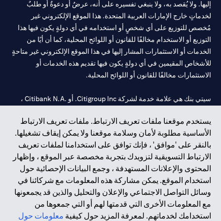
إليها. ولا يُقصد به، ولا ينبغي تفسيره على أنه، عرضٌ أو دعوةٌ أو طلبٌ
لخدماتٍ خارج الإمارات العربية المتحدة. هذا الموقع الإلكتروني غير
مُخصص للتوزيع على أي شخصٍ أو استخدامه في أي دولةٍ يكون فيها هذا
التوزيع أو الاستخدام مخالفًا للقانون أو اللوائح المحلية، كما أن أيًا من
الخدمات أو الاستثمارات المشار إليها في هذا الموقع الإلكتروني غير متاحةٍ
للأشخاص المقيمين في أي دولةٍ يكون فيها تقديم هذه الخدمات أو
الاستثمارات مخالفًا للقانون أو اللوائح المحلية.
سيتي بنك هي علامة خدمة لشركة Citigroup Inc. أو .Citibank N.A ،
مستخدمة ومسجلة في جميع أنحاء العالم.
يستخدم موقعنا ملفات تعريف الارتباط. ملفات تعريف الارتباط
الأساسية مطلوبة لأمان وسلامة موقعنا ولا يمكن إيقاف تشغيلها.
سيتي بنك إن. إيه. الإمارات مسجل لدى مصرف الإمارات المركزي تحت
بالنقر على 'موافق' ، فإنك توافق على استخدامنا لملفات تعريف
أرقام التراخيص 202563 لفرع الوصل في دبي، 531989 لفرع مول
الارتباط التسويقية لتزويدك بتجربة مخصصة عبر الموقع ، وإظهار
الإمارات في دبي، و CN-1002019 لفرع أبوظبي. هاتف: 4000 311 04.
المحتوى والإعلانات المستهدفة ، وجمع البيانات الإحصائية حول
فرع سيتي بنك إن إيه - الإمارات العربية المتحدة مرخص من مصرف
استخدام الموقع. يمكن مشاركة هذه المعلومات مع شركائنا في
الإمارات العربية المتحدة المركزي كفرع لبنك أجنبي.
وسائل التواصل الاجتماعي والإعلان والتحليل والذين قد يجمعونها
سيتي بنك إن إيه الإمارات العربية المتحدة مرخص من هيئة الأوراق المالية
مع المعلومات الأخرى التي قدمتها لهم أو التي جمعوها من
والسلع في الإمارات العربية المتحدة ("SCA") للقيام بالنشاط المالي لـ أ)
استخدامك لخدماتهم. لمعرفة المزيد حول كيفية
معلومات حول
الاستشارات المالية والتعريف والترويج بموجب ترخيص رقم