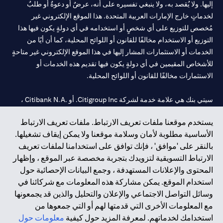
إليها. ولا يُقصد به، ولا ينبغي تفسيره على أنه، عرضٌ أو دعوةٌ أو طلبٌ
لخدماتٍ خارج الإمارات العربية المتحدة. هذا الموقع الإلكتروني غير
مُخصص للتوزيع على أي شخصٍ أو استخدامه في أي دولةٍ يكون فيها هذا
التوزيع أو الاستخدام مخالفًا للقانون أو اللوائح المحلية، كما أن أيًا من
الخدمات أو الاستثمارات المشار إليها في هذا الموقع الإلكتروني غير متاحةٍ
للأشخاص المقيمين في أي دولةٍ يكون فيها تقديم هذه الخدمات أو
الاستثمارات مخالفًا للقانون أو اللوائح المحلية.
سيتي بنك هي علامة خدمة لشركة Citigroup Inc. أو .Citibank N.A ،
مستخدمة ومسجلة في جميع أنحاء العالم.
يستخدم موقعنا ملفات تعريف الارتباط. ملفات تعريف الارتباط
الأساسية مطلوبة لأمان وسلامة موقعنا ولا يمكن إيقاف تشغيلها.
سيتي بنك إن. إيه. الإمارات مسجل لدى مصرف الإمارات المركزي تحت
بالنقر على 'موافق' ، فإنك توافق على استخدامنا لملفات تعريف
أرقام التراخيص 202563 لفرع الوصل في دبي، 531989 لفرع مول
الارتباط التسويقية لتزويدك بتجربة مخصصة عبر الموقع ، وإظهار
الإمارات في دبي، و CN-1002019 لفرع أبوظبي. هاتف: 4000 311 04.
المحتوى والإعلانات المستهدفة ، وجمع البيانات الإحصائية حول
فرع سيتي بنك إن إيه - الإمارات العربية المتحدة مرخص من مصرف
استخدام الموقع. يمكن مشاركة هذه المعلومات مع شركائنا في
الإمارات العربية المتحدة المركزي كفرع لبنك أجنبي.
وسائل التواصل الاجتماعي والإعلان والتحليل والذين قد يجمعونها
سيتي بنك إن إيه الإمارات العربية المتحدة مرخص من هيئة الأوراق المالية
مع المعلومات الأخرى التي قدمتها لهم أو التي جمعوها من
والسلع في الإمارات العربية المتحدة ("SCA") للقيام بالنشاط المالي لـ أ)
استخدامك لخدماتهم. لمعرفة المزيد حول كيفية
معلومات حول
الاستشارات المالية والتعريف والترويج بموجب ترخيص رقم