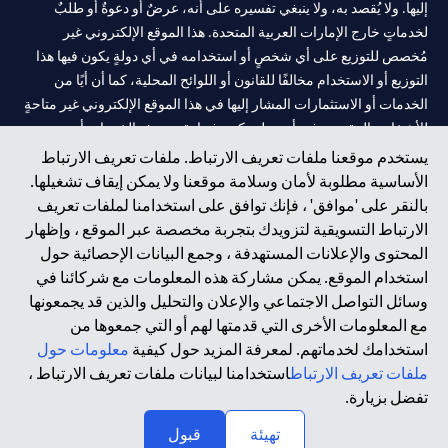
إليها. ولا يُقصد به، ولا ينبغي تفسيره على أنه، عرضٌ أو دعوةٌ أو طلبٌ
لخدماتٍ خارج الإمارات العربية المتحدة. هذا الموقع الإلكتروني غير
مُخصص للتوزيع على أي شخصٍ أو استخدامه في أي دولةٍ يكون فيها هذا
التوزيع أو الاستخدام مخالفًا للقانون أو اللوائح المحلية، كما أن أيًا من
الخدمات أو الاستثمارات المشار إليها في هذا الموقع الإلكتروني غير متاحةٍ
للأشخاص المقيمين في أي دولةٍ يكون فيها تقديم هذه الخدمات أو
الاستثمارات مخالفًا للقانون أو اللوائح المحلية.
يستخدم موقعنا ملفات تعريف الارتباط. ملفات تعريف الارتباط
الأساسية مطلوبة لأمان وسلامة موقعنا ولا يمكن إيقاف تشغيلها.
سيتي بنك هي علامة خدمة لشركة Citigroup Inc. أو .Citibank N.A ،
بالنقر على 'موافق' ، فإنك توافق على استخدامنا لملفات تعريف
مستخدمة ومسجلة في جميع أنحاء العالم.
الارتباط التسويقية لتزويدك بتجربة مخصصة عبر الموقع ، وإظهار
المحتوى والإعلانات المستهدفة ، وجمع البيانات الإحصائية حول
سيتي بنك إن. إيه. الإمارات مسجل لدى مصرف الإمارات المركزي تحت
استخدام الموقع. يمكن مشاركة هذه المعلومات مع شركائنا في
أرقام التراخيص 202563 لفرع الوصل في دبي، 531989 لفرع مول
وسائل التواصل الاجتماعي والإعلان والتحليل والذين قد يجمعونها
الإمارات في دبي، و CN-1002019 لفرع أبوظبي. هاتف: 4000 311 04.
مع المعلومات الأخرى التي قدمتها لهم أو التي جمعوها من
فرع سيتي بنك إن إيه - الإمارات العربية المتحدة مرخص من مصرف
استخدامك لخدماتهم. لمعرفة المزيد حول كيفية
معلومات حول
الإمارات العربية المتحدة المركزي كفرع لبنك أجنبي.
ملفات تعريف الارتباط
استخدامنا لبيانات ملفات تعريف الارتباط ،
سيتي بنك إن إيه الإمارات العربية المتحدة مرخص من هيئة الأوراق المالية
تفضل بزيارة.
والسلع في الإمارات العربية المتحدة ("SCA") للقيام بالنشاط المالي لـ أ)
تهيئة
قبول
الاستشارات المالية والتعريف والترويج بموجب ترخيص رقم