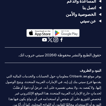
المساعدة والدعم
اتصل بنا
الخصوصية والأمن
عن سيتي
(opens in a new tab)
(opens in a new tab)
(opens in a new tab)
(opens in a new tab)
(opens in a new tab)
(opens in a new tab)
حقوق الطبع والنشر محفوظة ©2026 سيتي جروب انك.
البنود و الظروف
يوفر موقع Citibank.ae معلوماتٍ حول الحسابات والخدمات المالية التي
يقدمها فرع سيتي بنك إن.إيه. في الإمارات العربية المتحدة، ويتيح الوصول
إليها. ولا يُقصد به، ولا ينبغي تفسيره على أنه، عرضٌ أو دعوةٌ أو طلبٌ
لخدماتٍ خارج الإمارات العربية المتحدة. هذا الموقع الإلكتروني غير
مُخصص للتوزيع على أي شخصٍ أو استخدامه في أي دولةٍ يكون فيها هذا
التوزيع أو الاستخدام مخالفًا للقانون أو اللوائح المحلية، كما أن أيًا من