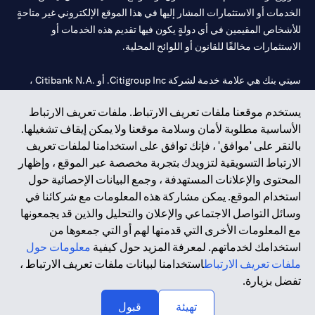
الخدمات أو الاستثمارات المشار إليها في هذا الموقع الإلكتروني غير متاحةٍ
للأشخاص المقيمين في أي دولةٍ يكون فيها تقديم هذه الخدمات أو
الاستثمارات مخالفًا للقانون أو اللوائح المحلية.
سيتي بنك هي علامة خدمة لشركة Citigroup Inc. أو .Citibank N.A ،
مستخدمة ومسجلة في جميع أنحاء العالم.
يستخدم موقعنا ملفات تعريف الارتباط. ملفات تعريف الارتباط
الأساسية مطلوبة لأمان وسلامة موقعنا ولا يمكن إيقاف تشغيلها.
سيتي بنك إن. إيه. الإمارات مسجل لدى مصرف الإمارات المركزي تحت
بالنقر على 'موافق' ، فإنك توافق على استخدامنا لملفات تعريف
أرقام التراخيص 202563 لفرع الوصل في دبي، 531989 لفرع مول
الارتباط التسويقية لتزويدك بتجربة مخصصة عبر الموقع ، وإظهار
الإمارات في دبي، و
CN-1002019
لفرع أبوظبي. هاتف: 4000 311 04.
المحتوى والإعلانات المستهدفة ، وجمع البيانات الإحصائية حول
فرع سيتي بنك إن إيه - الإمارات العربية المتحدة مرخص من مصرف
استخدام الموقع. يمكن مشاركة هذه المعلومات مع شركائنا في
الإمارات العربية المتحدة المركزي كفرع لبنك أجنبي.
وسائل التواصل الاجتماعي والإعلان والتحليل والذين قد يجمعونها
سيتي بنك إن إيه الإمارات العربية المتحدة مرخص من هيئة الأوراق المالية
مع المعلومات الأخرى التي قدمتها لهم أو التي جمعوها من
والسلع في الإمارات العربية المتحدة ("SCA") للقيام بالنشاط المالي لـ أ)
استخدامك لخدماتهم. لمعرفة المزيد حول كيفية
معلومات حول
الاستشارات المالية والتعريف والترويج بموجب ترخيص رقم
ملفات تعريف الارتباط
استخدامنا لبيانات ملفات تعريف الارتباط ،
20200000097 ب) وسيط تداول في الأسواق الدولية بموجب ترخيص
تفضل بزيارة.
رقم 20200000198 ج) إدارة المحافظ بموجب ترخيص رقم
20200000240 د) الحفظ بموجب ترخيص رقم 602003.
تهيئة
قبول