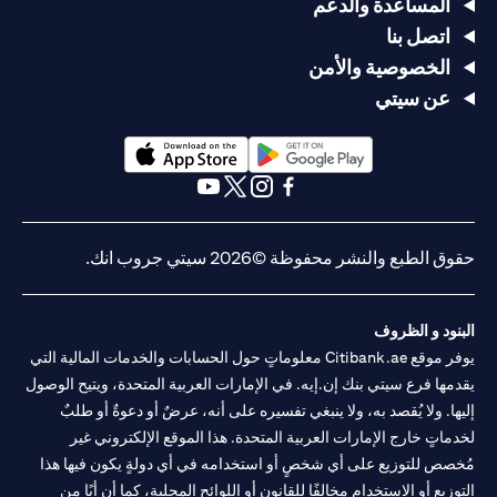
المساعدة والدعم
اتصل بنا
الخصوصية والأمن
عن سيتي
(opens in a new tab)
(opens in a new tab)
(opens in a new tab)
(opens in a new tab)
(opens in a new tab)
(opens in a new tab)
حقوق الطبع والنشر محفوظة ©2026 سيتي جروب انك.
البنود و الظروف
يوفر موقع Citibank.ae معلوماتٍ حول الحسابات والخدمات المالية التي
يقدمها فرع سيتي بنك إن.إيه. في الإمارات العربية المتحدة، ويتيح الوصول
إليها. ولا يُقصد به، ولا ينبغي تفسيره على أنه، عرضٌ أو دعوةٌ أو طلبٌ
لخدماتٍ خارج الإمارات العربية المتحدة. هذا الموقع الإلكتروني غير
مُخصص للتوزيع على أي شخصٍ أو استخدامه في أي دولةٍ يكون فيها هذا
التوزيع أو الاستخدام مخالفًا للقانون أو اللوائح المحلية، كما أن أيًا من