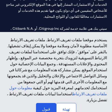
الخدمات أو الاستثمارات المشار إليها في هذا الموقع الإلكتروني غير متاحةٍ
للأشخاص المقيمين في أي دولةٍ يكون فيها تقديم هذه الخدمات أو
الاستثمارات مخالفًا للقانون أو اللوائح المحلية.
سيتي بنك هي علامة خدمة لشركة Citigroup Inc. أو .Citibank N.A ،
مستخدمة ومسجلة في جميع أنحاء العالم.
يستخدم موقعنا ملفات تعريف الارتباط. ملفات تعريف الارتباط
الأساسية مطلوبة لأمان وسلامة موقعنا ولا يمكن إيقاف تشغيلها.
سيتي بنك إن. إيه. الإمارات مسجل لدى مصرف الإمارات المركزي تحت
بالنقر على 'موافق' ، فإنك توافق على استخدامنا لملفات تعريف
أرقام التراخيص 202563 لفرع الوصل في دبي، 531989 لفرع مول
الارتباط التسويقية لتزويدك بتجربة مخصصة عبر الموقع ، وإظهار
الإمارات في دبي، و
CN-1002019
لفرع أبوظبي. هاتف: 4000 311 04.
المحتوى والإعلانات المستهدفة ، وجمع البيانات الإحصائية حول
فرع سيتي بنك إن إيه - الإمارات العربية المتحدة مرخص من مصرف
استخدام الموقع. يمكن مشاركة هذه المعلومات مع شركائنا في
الإمارات العربية المتحدة المركزي كفرع لبنك أجنبي.
وسائل التواصل الاجتماعي والإعلان والتحليل والذين قد يجمعونها
سيتي بنك إن إيه الإمارات العربية المتحدة مرخص من هيئة الأوراق المالية
مع المعلومات الأخرى التي قدمتها لهم أو التي جمعوها من
والسلع في الإمارات العربية المتحدة ("SCA") للقيام بالنشاط المالي لـ أ)
استخدامك لخدماتهم. لمعرفة المزيد حول كيفية
معلومات حول
الاستشارات المالية والتعريف والترويج بموجب ترخيص رقم
ملفات تعريف الارتباط
استخدامنا لبيانات ملفات تعريف الارتباط ،
20200000097 ب) وسيط تداول في الأسواق الدولية بموجب ترخيص
تفضل بزيارة.
رقم 20200000198 ج) إدارة المحافظ بموجب ترخيص رقم
20200000240 د) الحفظ بموجب ترخيص رقم 602003.
تهيئة
قبول