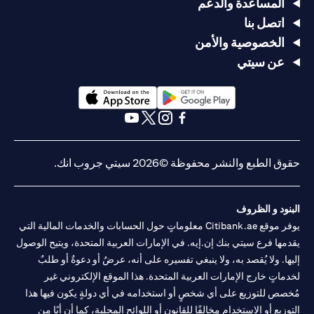
المساعدة والدعم
اتصل بنا
الخصوصية والأمن
عن سيتي
(opens in a new tab)
(opens in a new tab)
(opens in a new tab)
(opens in a new tab)
(opens in a new tab)
(opens in a new tab)
حقوق الطبع والنشر محفوظة ©2026 سيتي جروب انك.
البنود و الظروف
يوفر موقع Citibank.ae معلوماتٍ حول الحسابات والخدمات المالية التي
يقدمها فرع سيتي بنك إن.إيه. في الإمارات العربية المتحدة، ويتيح الوصول
إليها. ولا يُقصد به، ولا ينبغي تفسيره على أنه، عرضٌ أو دعوةٌ أو طلبٌ
لخدماتٍ خارج الإمارات العربية المتحدة. هذا الموقع الإلكتروني غير
مُخصص للتوزيع على أي شخصٍ أو استخدامه في أي دولةٍ يكون فيها هذا
التوزيع أو الاستخدام مخالفًا للقانون أو اللوائح المحلية، كما أن أيًا من