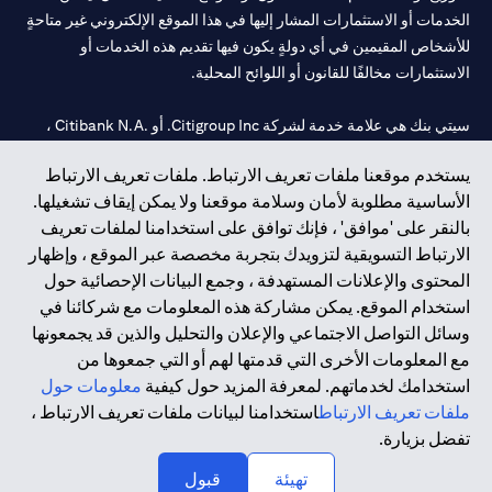
الخدمات أو الاستثمارات المشار إليها في هذا الموقع الإلكتروني غير متاحةٍ
للأشخاص المقيمين في أي دولةٍ يكون فيها تقديم هذه الخدمات أو
الاستثمارات مخالفًا للقانون أو اللوائح المحلية.
سيتي بنك هي علامة خدمة لشركة Citigroup Inc. أو .Citibank N.A ،
مستخدمة ومسجلة في جميع أنحاء العالم.
يستخدم موقعنا ملفات تعريف الارتباط. ملفات تعريف الارتباط
الأساسية مطلوبة لأمان وسلامة موقعنا ولا يمكن إيقاف تشغيلها.
سيتي بنك إن. إيه. الإمارات مسجل لدى مصرف الإمارات المركزي تحت
بالنقر على 'موافق' ، فإنك توافق على استخدامنا لملفات تعريف
أرقام التراخيص 202563 لفرع الوصل في دبي، 531989 لفرع مول
الارتباط التسويقية لتزويدك بتجربة مخصصة عبر الموقع ، وإظهار
الإمارات في دبي، و
CN-1002019
لفرع أبوظبي. هاتف: 4000 311 04.
المحتوى والإعلانات المستهدفة ، وجمع البيانات الإحصائية حول
فرع سيتي بنك إن إيه - الإمارات العربية المتحدة مرخص من مصرف
استخدام الموقع. يمكن مشاركة هذه المعلومات مع شركائنا في
الإمارات العربية المتحدة المركزي كفرع لبنك أجنبي.
وسائل التواصل الاجتماعي والإعلان والتحليل والذين قد يجمعونها
سيتي بنك إن إيه الإمارات العربية المتحدة مرخص من هيئة الأوراق المالية
مع المعلومات الأخرى التي قدمتها لهم أو التي جمعوها من
والسلع في الإمارات العربية المتحدة ("SCA") للقيام بالنشاط المالي لـ أ)
استخدامك لخدماتهم. لمعرفة المزيد حول كيفية
معلومات حول
الاستشارات المالية والتعريف والترويج بموجب ترخيص رقم
ملفات تعريف الارتباط
استخدامنا لبيانات ملفات تعريف الارتباط ،
20200000097 ب) وسيط تداول في الأسواق الدولية بموجب ترخيص
تفضل بزيارة.
رقم 20200000198 ج) إدارة المحافظ بموجب ترخيص رقم
20200000240 د) الحفظ بموجب ترخيص رقم 602003.
تهيئة
قبول