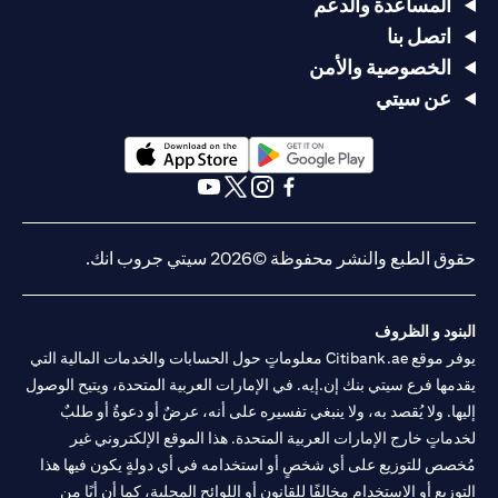
المساعدة والدعم
اتصل بنا
الخصوصية والأمن
عن سيتي
opens in a new tab
opens in a new tab
opens in a new tab
opens in a new tab
opens in a new tab
opens in a new tab
حقوق الطبع والنشر محفوظة ©2026 سيتي جروب انك.
البنود و الظروف
يوفر موقع Citibank.ae معلوماتٍ حول الحسابات والخدمات المالية التي
يقدمها فرع سيتي بنك إن.إيه. في الإمارات العربية المتحدة، ويتيح الوصول
إليها. ولا يُقصد به، ولا ينبغي تفسيره على أنه، عرضٌ أو دعوةٌ أو طلبٌ
لخدماتٍ خارج الإمارات العربية المتحدة. هذا الموقع الإلكتروني غير
مُخصص للتوزيع على أي شخصٍ أو استخدامه في أي دولةٍ يكون فيها هذا
التوزيع أو الاستخدام مخالفًا للقانون أو اللوائح المحلية، كما أن أيًا من