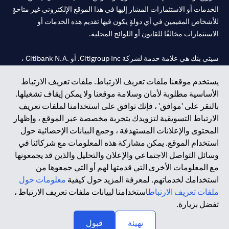
الخدمات أو الاستثمارات المشار إليها في هذا الموقع الإلكتروني غير متاحةٍ
للأشخاص المقيمين في أي دولةٍ يكون فيها تقديم هذه الخدمات أو
الاستثمارات مخالفًا للقانون أو اللوائح المحلية.
سيتي بنك هي علامة خدمة لشركة Citigroup Inc. أو .Citibank N.A ،
مستخدمة ومسجلة في جميع أنحاء العالم.
يستخدم موقعنا ملفات تعريف الارتباط. ملفات تعريف الارتباط
الأساسية مطلوبة لأمان وسلامة موقعنا ولا يمكن إيقاف تشغيلها.
سيتي بنك إن. إيه. الإمارات مسجل لدى مصرف الإمارات المركزي تحت
بالنقر على 'موافق' ، فإنك توافق على استخدامنا لملفات تعريف
أرقام التراخيص 202563 لفرع الوصل في دبي، 531989 لفرع مول
الارتباط التسويقية لتزويدك بتجربة مخصصة عبر الموقع ، وإظهار
الإمارات في دبي، و CN-1002019 لفرع أبوظبي. هاتف: 4000 311 04.
المحتوى والإعلانات المستهدفة ، وجمع البيانات الإحصائية حول
فرع سيتي بنك إن إيه - الإمارات العربية المتحدة مرخص من مصرف
استخدام الموقع. يمكن مشاركة هذه المعلومات مع شركائنا في
الإمارات العربية المتحدة المركزي كفرع لبنك أجنبي.
وسائل التواصل الاجتماعي والإعلان والتحليل والذين قد يجمعونها
سيتي بنك إن إيه الإمارات العربية المتحدة مرخص من هيئة الأوراق المالية
مع المعلومات الأخرى التي قدمتها لهم أو التي جمعوها من
والسلع في الإمارات العربية المتحدة ("SCA") للقيام بالنشاط المالي لـ أ)
استخدامك لخدماتهم. لمعرفة المزيد حول كيفية
معلومات حول
الاستشارات المالية والتعريف والترويج بموجب ترخيص رقم
ملفات تعريف الارتباط
استخدامنا لبيانات ملفات تعريف الارتباط ،
20200000097 ب) وسيط تداول في الأسواق الدولية بموجب ترخيص
تفضل بزيارة.
رقم 20200000198 ج) إدارة المحافظ بموجب ترخيص رقم
20200000240 د) الحفظ بموجب ترخيص رقم 602003.
تهيئة
قبول