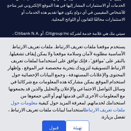
الخدمات أو الاستثمارات المشار إليها في هذا الموقع الإلكتروني غير متاحةٍ
للأشخاص المقيمين في أي دولةٍ يكون فيها تقديم هذه الخدمات أو
الاستثمارات مخالفًا للقانون أو اللوائح المحلية.
سيتي بنك هي علامة خدمة لشركة Citigroup Inc. أو .Citibank N.A ،
مستخدمة ومسجلة في جميع أنحاء العالم.
يستخدم موقعنا ملفات تعريف الارتباط. ملفات تعريف الارتباط
الأساسية مطلوبة لأمان وسلامة موقعنا ولا يمكن إيقاف تشغيلها.
سيتي بنك إن. إيه. الإمارات مسجل لدى مصرف الإمارات المركزي تحت
بالنقر على 'موافق' ، فإنك توافق على استخدامنا لملفات تعريف
أرقام التراخيص 202563 لفرع الوصل في دبي، 531989 لفرع مول
الارتباط التسويقية لتزويدك بتجربة مخصصة عبر الموقع ، وإظهار
الإمارات في دبي، و CN-1002019 لفرع أبوظبي. هاتف: 4000 311 04.
المحتوى والإعلانات المستهدفة ، وجمع البيانات الإحصائية حول
فرع سيتي بنك إن إيه - الإمارات العربية المتحدة مرخص من مصرف
استخدام الموقع. يمكن مشاركة هذه المعلومات مع شركائنا في
الإمارات العربية المتحدة المركزي كفرع لبنك أجنبي.
وسائل التواصل الاجتماعي والإعلان والتحليل والذين قد يجمعونها
سيتي بنك إن إيه الإمارات العربية المتحدة مرخص من هيئة الأوراق المالية
مع المعلومات الأخرى التي قدمتها لهم أو التي جمعوها من
والسلع في الإمارات العربية المتحدة ("SCA") للقيام بالنشاط المالي لـ أ)
استخدامك لخدماتهم. لمعرفة المزيد حول كيفية
معلومات حول
الاستشارات المالية والتعريف والترويج بموجب ترخيص رقم
ملفات تعريف الارتباط
استخدامنا لبيانات ملفات تعريف الارتباط ،
20200000097 ب) وسيط تداول في الأسواق الدولية بموجب ترخيص
تفضل بزيارة.
رقم 20200000198 ج) إدارة المحافظ بموجب ترخيص رقم
20200000240 د) الحفظ بموجب ترخيص رقم 602003.
تهيئة
قبول