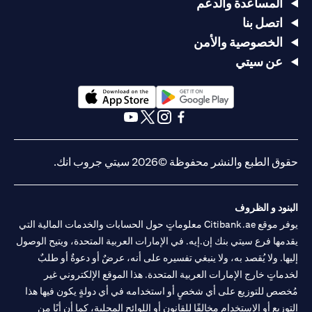
المساعدة والدعم
اتصل بنا
الخصوصية والأمن
عن سيتي
opens in a new tab
opens in a new tab
opens in a new tab
opens in a new tab
opens in a new tab
opens in a new tab
حقوق الطبع والنشر محفوظة ©2026 سيتي جروب انك.
البنود و الظروف
يوفر موقع Citibank.ae معلوماتٍ حول الحسابات والخدمات المالية التي
يقدمها فرع سيتي بنك إن.إيه. في الإمارات العربية المتحدة، ويتيح الوصول
إليها. ولا يُقصد به، ولا ينبغي تفسيره على أنه، عرضٌ أو دعوةٌ أو طلبٌ
لخدماتٍ خارج الإمارات العربية المتحدة. هذا الموقع الإلكتروني غير
مُخصص للتوزيع على أي شخصٍ أو استخدامه في أي دولةٍ يكون فيها هذا
التوزيع أو الاستخدام مخالفًا للقانون أو اللوائح المحلية، كما أن أيًا من