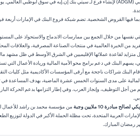
وفي عام 2018، حصلت سيتي على رخصة من سوق أبوظبي العالمي (ADGM) لإنشاء فرع لـ سيتي بنك إن
دة.
كي، بما فيها القروض الشخصية. تضم شبكة فروع البنك في الإمارات أربعة
يتي نفسها من خلال الجمع بين ممارسات الاندماج والاستحواذ على المست
 من الخبرة العالمية في منتجات الصناعة المصرفية، والعلاقات المحلية ال
 متزايد لقاعدة عملائها الإقليميين في الشرق الأوسط في ظل مشهد مالي 
سهم البنك في دعم برامج محو الأمية المالية وريادة الأعمال التي تس
ية، أقام البنك شراكات ناجحة مع أرقى المؤسسات الأكاديمية مثل كليات التق
والمالية على مدى السنوات الخمس عشرة الماضية، بهدف المساعدة في تط
ل التوظيف، وإنجاز العرب. وفي إطار التزامها بدعم الحركة البارالمب
لصالح مبادرة 10 ملايين وجبة
من مؤسسة محمد بن راشد للأعمال الخي
ر رمضان المبارك.