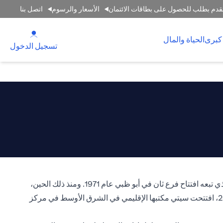
قدم بطلب للحصول على بطاقات الائتمان
الأسعار والرسوم
اتصل بنا
(opens in a new tab)
كبرى
الحياة والمال
(opens in a new tab)
تسجيل الدخول
انطلقت رحلة سيتي في الإمارات العربية المتحدة في عام 1964 عندما افتتح سيتي بنك، وهو عضو في سيتي جروب، فرعه الأول في دبي الذي تبعه افتتاح فرع ثان في أبو ظبي عام 1971. ومنذ ذلك الحين،
اشتهر سيتي بنك الإمارات بتميزه المتواصل في تقديم أحدث المنتجات والخدمات المصرفية لسوق الإمارات العربية المتحدة. وفي عام 2006، افتتحت سيتي مكتبها الإقليمي في الشرق الأوسط في مركز