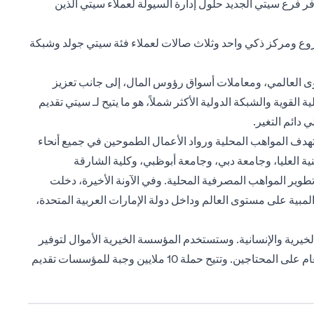
.إيه في سوق أبوظبي العالمي. يوفر فرع سيتي الجديد حلول إدارة السيولة لعملاء سيتي الذين
 فروع ومركز ذكي واحد وثلاث صالات لعملاء فئة سيتي جولد وشبكة
وى العالمي، ومعاملات أسواق رؤوس المال، إلى جانب تعزيز
قوية والشبكة الدولية الأكثر شملاً، هو ما يتيح لـ سيتي تقديم
دائم التغير.
تهدف المواهب المحلية ورواد الأعمال الطموحين في جميع أنحاء
نية العليا، وجامعة دبي، وجامعة أبوظبي، وكلية الشارقة
وير المواهب المصرفية المحلية. وفي الآونة الأخيرة، دخلت
ية على مستوى العالم وداخل دولة الإمارات العربية المتحدة،
رية والإنسانية. وستستخدم المؤسسة الخيرية الأموال لتوفير
20 ألف وجبة للفئات المتضررة من تفشي فيروس كوفيد-19 في الإمارات العربية المتحدة، تحت مظلة الحملة الأكبر في الدولة لتوزيع الطعام على المحتاجين. وتتيح حملة 10 ملايين وجبة للمؤسسات تقديم