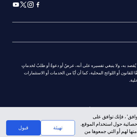
(opens in a new tab)
(opens in a new tab)
(opens in a new tab)
(opens in a new tab)
ا. ولا يُقصد به، ولا ينبغي تفسيره على أنه، عرضٌ أو دعوةٌ أو طلبٌ لخدماتٍ
لقانون أو اللوائح المحلية، كما أن أيًا من الخدمات أو الاستثمارات
لية.
CN-1002019
لفرع أبوظبي. هاتف: 4000 311 04.
افق' ، فإنك توافق على
إحصائية حول استخدام الموقع.
سيتي بنك إن إيه الإمارات العربية المتحدة مرخص من هيئة الأوراق المالية والسلع في الإمارات العربية المتحدة ("SCA") للقيام بالنشاط المالي لـ أ) الاستشارات المالية والتعريف والترويج بموجب ترخيص رقم 20200000097 ب)
تهيئة
قبول
تها لهم أو التي جمعوها من