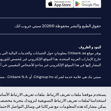
(opens in a new tab)
(opens in a new tab)
حقوق الطبع والنشر محفوظة ©2026 سيتي جروب انك.
البنود و الظروف
يوفر موقع Citibank.ae معلوماتٍ حول الحسابات والخدمات 
خارج الإمارات العربية المتحدة. هذا الموقع الإلكتروني غير مُخصص للتوزيع ع
المشار إليها في هذا الموقع الإلكتروني غير متاحةٍ للأشخاص المقيمين في أي د
سيتي بنك هي علامة خدمة لشركة Citigroup Inc. أو .Citibank N.A ، مستخدمة ومسجلة في جميع أنحاء العالم.
سيتي بنك إن. إيه. الإمارات مسجل لدى مصرف الإمارات المركزي تحت أرقام التراخيص 202563 لفرع الوصل في دبي، 531989 لفرع
يستخدم موقعنا ملفات تعريف الارتباط. ملفات تعريف الارتباط الأساسي
فرع سيتي بنك إن إيه - الإمارات العربية المتحدة مرخص من مصرف الإمارا
استخدامنا لملفات تعريف الارتباط التسويقية لتزويدك بتجربة مخصصة ع
يمكن مشاركة هذه المعلومات مع شركائنا في وسائل التواصل الاجتماعي
وسيط تداول في الأسواق الدولية بموجب ترخيص رقم 20200000198 ج) إدارة المحافظ بموجب ترخيص رقم 20200000240 د) الحفظ بموجب ترخيص رقم 602003.