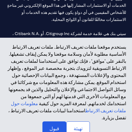
الخدمات أو الاستثمارات المشار إليها في هذا الموقع الإلكتروني غير متاحةٍ
للأشخاص المقيمين في أي دولةٍ يكون فيها تقديم هذه الخدمات أو
الاستثمارات مخالفًا للقانون أو اللوائح المحلية.
سيتي بنك هي علامة خدمة لشركة Citigroup Inc. أو .Citibank N.A ،
مستخدمة ومسجلة في جميع أنحاء العالم.
يستخدم موقعنا ملفات تعريف الارتباط. ملفات تعريف الارتباط
الأساسية مطلوبة لأمان وسلامة موقعنا ولا يمكن إيقاف تشغيلها.
سيتي بنك إن. إيه. الإمارات مسجل لدى مصرف الإمارات المركزي تحت
بالنقر على 'موافق' ، فإنك توافق على استخدامنا لملفات تعريف
أرقام التراخيص 202563 لفرع الوصل في دبي، 531989 لفرع مول
الارتباط التسويقية لتزويدك بتجربة مخصصة عبر الموقع ، وإظهار
الإمارات في دبي، و CN-1002019 لفرع أبوظبي. هاتف: 4000 311 04.
المحتوى والإعلانات المستهدفة ، وجمع البيانات الإحصائية حول
فرع سيتي بنك إن إيه - الإمارات العربية المتحدة مرخص من مصرف
استخدام الموقع. يمكن مشاركة هذه المعلومات مع شركائنا في
الإمارات العربية المتحدة المركزي كفرع لبنك أجنبي.
وسائل التواصل الاجتماعي والإعلان والتحليل والذين قد يجمعونها
سيتي بنك إن إيه الإمارات العربية المتحدة مرخص من هيئة الأوراق المالية
مع المعلومات الأخرى التي قدمتها لهم أو التي جمعوها من
والسلع في الإمارات العربية المتحدة ("SCA") للقيام بالنشاط المالي لـ أ)
استخدامك لخدماتهم. لمعرفة المزيد حول كيفية
معلومات حول
الاستشارات المالية والتعريف والترويج بموجب ترخيص رقم
ملفات تعريف الارتباط
استخدامنا لبيانات ملفات تعريف الارتباط ،
20200000097 ب) وسيط تداول في الأسواق الدولية بموجب ترخيص
تفضل بزيارة.
رقم 20200000198 ج) إدارة المحافظ بموجب ترخيص رقم
20200000240 د) الحفظ بموجب ترخيص رقم 602003.
تهيئة
قبول