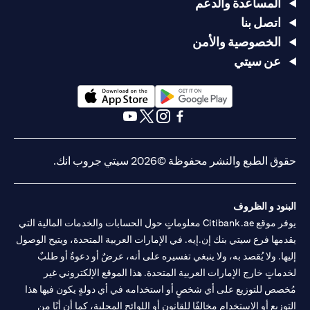
المساعدة والدعم
اتصل بنا
الخصوصية والأمن
عن سيتي
opens in a new tab
opens in a new tab
opens in a new tab
opens in a new tab
opens in a new tab
opens in a new tab
حقوق الطبع والنشر محفوظة ©2026 سيتي جروب انك.
البنود و الظروف
يوفر موقع Citibank.ae معلوماتٍ حول الحسابات والخدمات المالية التي
يقدمها فرع سيتي بنك إن.إيه. في الإمارات العربية المتحدة، ويتيح الوصول
إليها. ولا يُقصد به، ولا ينبغي تفسيره على أنه، عرضٌ أو دعوةٌ أو طلبٌ
لخدماتٍ خارج الإمارات العربية المتحدة. هذا الموقع الإلكتروني غير
مُخصص للتوزيع على أي شخصٍ أو استخدامه في أي دولةٍ يكون فيها هذا
التوزيع أو الاستخدام مخالفًا للقانون أو اللوائح المحلية، كما أن أيًا من