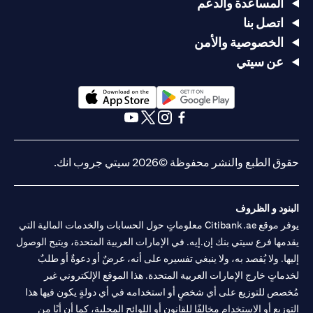
المساعدة والدعم
اتصل بنا
الخصوصية والأمن
عن سيتي
opens in a new tab
opens in a new tab
opens in a new tab
opens in a new tab
opens in a new tab
opens in a new tab
حقوق الطبع والنشر محفوظة ©2026 سيتي جروب انك.
البنود و الظروف
يوفر موقع Citibank.ae معلوماتٍ حول الحسابات والخدمات المالية التي
يقدمها فرع سيتي بنك إن.إيه. في الإمارات العربية المتحدة، ويتيح الوصول
إليها. ولا يُقصد به، ولا ينبغي تفسيره على أنه، عرضٌ أو دعوةٌ أو طلبٌ
لخدماتٍ خارج الإمارات العربية المتحدة. هذا الموقع الإلكتروني غير
مُخصص للتوزيع على أي شخصٍ أو استخدامه في أي دولةٍ يكون فيها هذا
التوزيع أو الاستخدام مخالفًا للقانون أو اللوائح المحلية، كما أن أيًا من