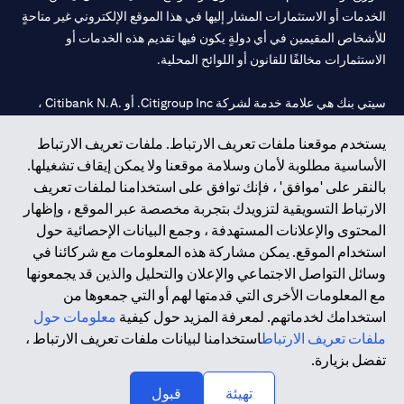
الخدمات أو الاستثمارات المشار إليها في هذا الموقع الإلكتروني غير متاحةٍ
للأشخاص المقيمين في أي دولةٍ يكون فيها تقديم هذه الخدمات أو
الاستثمارات مخالفًا للقانون أو اللوائح المحلية.
سيتي بنك هي علامة خدمة لشركة Citigroup Inc. أو .Citibank N.A ،
مستخدمة ومسجلة في جميع أنحاء العالم.
يستخدم موقعنا ملفات تعريف الارتباط. ملفات تعريف الارتباط
الأساسية مطلوبة لأمان وسلامة موقعنا ولا يمكن إيقاف تشغيلها.
سيتي بنك إن. إيه. الإمارات مسجل لدى مصرف الإمارات المركزي تحت
بالنقر على 'موافق' ، فإنك توافق على استخدامنا لملفات تعريف
أرقام التراخيص 202563 لفرع الوصل في دبي، 531989 لفرع مول
الارتباط التسويقية لتزويدك بتجربة مخصصة عبر الموقع ، وإظهار
الإمارات في دبي، و CN-1002019 لفرع أبوظبي. هاتف: 4000 311 04.
المحتوى والإعلانات المستهدفة ، وجمع البيانات الإحصائية حول
فرع سيتي بنك إن إيه - الإمارات العربية المتحدة مرخص من مصرف
استخدام الموقع. يمكن مشاركة هذه المعلومات مع شركائنا في
الإمارات العربية المتحدة المركزي كفرع لبنك أجنبي.
وسائل التواصل الاجتماعي والإعلان والتحليل والذين قد يجمعونها
سيتي بنك إن إيه الإمارات العربية المتحدة مرخص من هيئة الأوراق المالية
مع المعلومات الأخرى التي قدمتها لهم أو التي جمعوها من
والسلع في الإمارات العربية المتحدة ("SCA") للقيام بالنشاط المالي لـ أ)
استخدامك لخدماتهم. لمعرفة المزيد حول كيفية
معلومات حول
الاستشارات المالية والتعريف والترويج بموجب ترخيص رقم
ملفات تعريف الارتباط
استخدامنا لبيانات ملفات تعريف الارتباط ،
20200000097 ب) وسيط تداول في الأسواق الدولية بموجب ترخيص
تفضل بزيارة.
رقم 20200000198 ج) إدارة المحافظ بموجب ترخيص رقم
20200000240 د) الحفظ بموجب ترخيص رقم 602003.
تهيئة
قبول