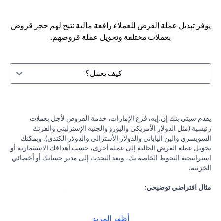
يوفر تبديل عملة القرض للعملاء رافعة مالية تتيح لهم حجز قروض
بعملات مختلفة وتحويل عملة قروضهم.
كيف يعمل؟
يقدم سيتي بنك إن.إيه، فرع الإمارات، خدمة القروض لأجل بعملات
رئيسية (مثل الدولار الأمريكي واليورو والجنيه الإسترليني والفرنك
السويسري والين الياباني والدولار الأسترالي والدولار الكندي). ويمكنك
تحويل عملة القرض الحالية إلى عملة أخرى، حسب أهدافك الاستثمارية أو
استراتيجية التحوط الخاصة بك، وبعد التحدث إلى مدير حسابك أو أخصائي
الخزينة.
مثال افتراضي توضيحي:
لنفرض أنك حصلت على قرض بقيمة 100,000 دولار أمريكي بفائدة 2٪
سنويًا، وكانت التوقعات تشير إلى احتمالية انخفاض الين الياباني مقابل
الدولار الأمريكي، فيمكنك تحويل قرضك بالدولار الأمريكي إلى الين
أظهر المزيد