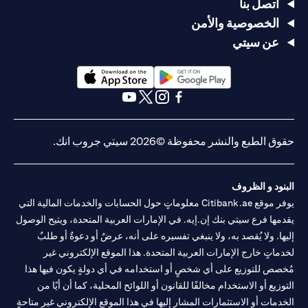
يصل السعر
يصل السعر
USD/JPY
اتصل بنا
سعر
105 >
إلى
إلى
= 105
الخصوصية والأمن
الدولار
USD/JPY
USD/JPY =
USD/JPY =
في 2 مايو
الأمريكي/
< 100
عن سيتي
105 في 20
100 في 20
(وقت
الين
في
أبريل
أبريل
انتهاء
الياباني
الثلاثين
صلاحية
يومًا التالية
الطلب)
opens in a new tab
opens in a new tab
يتم تحويل
يتم تحويل
opens in a new tab
opens in a new tab
opens in a new tab
opens in a new tab
القرض من
القرض من
الين الياباني
الين الياباني
حقوق الطبع والنشر محفوظة ©2026 سيتي جروب انك.
(JPY) إلى
(JPY) إلى
الدولار
الدولار
لا يوجد
الأمريكي
الأمريكي
تأثير، لم
البنود و الظروف
(USD) بسعر
(USD) بسعر
التأثير
لا تأثير، لا
يتم تحويل
يوفر موقع Citibank.ae معلوماتٍ حول الحسابات والخدمات المالية التي
105 لتحقيق
100 لوقف
على
يتم تحويل
القرض
الربح، ويتم
الخسارة،
يقدمها فرع سيتي بنك إن.إيه. في الإمارات العربية المتحدة، ويتيح الوصول
القرض
القرض
لأن
إلغاء الأمر
ويتم إلغاء
إليها. ولا يُقصد به، ولا ينبغي تفسيره على أنه، عرضٌ أو دعوةٌ أو طلبٌ
الطلب قد
الآخر (أمر
الأمر الآخر
لخدماتٍ خارج الإمارات العربية المتحدة. هذا الموقع الإلكتروني غير
انتهى
وقف
(أمر جني
مُخصص للتوزيع على أي شخصٍ أو استخدامه في أي دولةٍ يكون فيها هذا
الخسارة عند
الأرباح عند
التوزيع أو الاستخدام مخالفًا للقانون أو اللوائح المحلية، كما أن أيًا من
سعر
سعر
USD/JPY =
USD/JPY =
الخدمات أو الاستثمارات المشار إليها في هذا الموقع الإلكتروني غير متاحةٍ