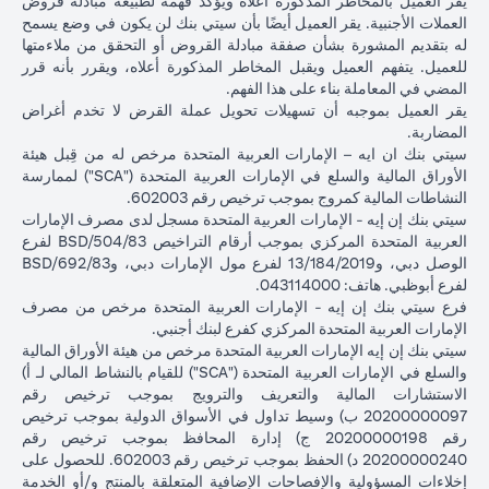
يقر العميل بالمخاطر المذكورة أعلاه ويؤكد فهمه لطبيعة مبادلة قروض
بعد شهر
العملات الأجنبية. يقر العميل أيضًا بأن سيتي بنك لن يكون في وضع يسمح
واحد
له بتقديم المشورة بشأن صفقة مبادلة القروض أو التحقق من ملاءمتها
للعميل. يتفهم العميل ويقبل المخاطر المذكورة أعلاه، ويقرر بأنه قرر
إجمالي الربح =
المضي في المعاملة بناء على هذا الفهم.
إجمالي الخسارة =
83.34 دولار
إجمالي الربح =
يقر العميل بموجبه أن تسهيلات تحويل عملة القرض لا تخدم أغراض
1,959.18 دولار
إجمالي
أمريكي
2,045.75 د
المضاربة.
أمريكي (100,166.67
الربح /
(100,166.67 دولار
أمريكي (
سيتي بنك ان ايه – الإمارات العربية المتحدة مرخص له من قِبل هيئة
دولار أمريكي ناقص
الخسارة
أمريكي ناقص
دولار أمريكي 
الأوراق المالية والسلع في الإمارات العربية المتحدة ("SCA") لممارسة
102,125.85 دولار
100,083.33 دولار
98,120.92)
النشاطات المالية كمروج بموجب ترخيص رقم 602003.
أمريكي)
أمريكي)
سيتي بنك إن إيه - الإمارات العربية المتحدة مسجل لدى مصرف الإمارات
العربية المتحدة المركزي بموجب أرقام التراخيص BSD/504/83 لفرع
الأسعار المذكورة في الجدول التوضيحي أعلاه (أ) تشمل الفارق السعري
الوصل دبي، و13/184/2019 لفرع مول الإمارات دبي، وBSD/692/83
المستحق البنك؛ و (ب) لا تدل على أسعار الفائدة السابقة أو المستقبلية أو
لفرع أبوظبي. هاتف: 043114000.
أسعار الصرف الفورية.
فرع سيتي بنك إن إيه - الإمارات العربية المتحدة مرخص من مصرف
الإمارات العربية المتحدة المركزي كفرع لبنك أجنبي.
يرجى ملاحظة النقاط التالية عند إجراء معاملات تحويل عملة القرض:
سيتي بنك إن إيه الإمارات العربية المتحدة مرخص من هيئة الأوراق المالية
تتوقف قدرتك على القيام بمعاملات تحويل عملة القرض على توافر
والسلع في الإمارات العربية المتحدة ("SCA") للقيام بالنشاط المالي لـ أ)
هامش كافٍ في محفظتك، ذلك أن نقص الهامش الناتج عن ارتفاع قيمة
الاستشارات المالية والتعريف والترويج بموجب ترخيص رقم
عملة القرض الحالية من شأنه أن يؤثر على قدرتك على إجراء معاملات
20200000097 ب) وسيط تداول في الأسواق الدولية بموجب ترخيص
تحويل عملة القرض. قد تتطلب معاملات تحويل عملة القرض إيداع أموال
رقم 20200000198 ج) إدارة المحافظ بموجب ترخيص رقم
إضافية (طلب الهامش) بسبب تقلبات العملات الأجنبية، مما يؤدي إلى
20200000240 د) الحفظ بموجب ترخيص رقم 602003. للحصول على
ارتفاع قيمة عملة القرض الجديدة مقابل عملة قرضك السابقة.
إخلاءات المسؤولية والإفصاحات الإضافية المتعلقة بالمنتج و/أو الخدمة
تأتي عملات القروض المختلفة بأسعار فائدة مختلفة، بعضها أعلى وبعضها