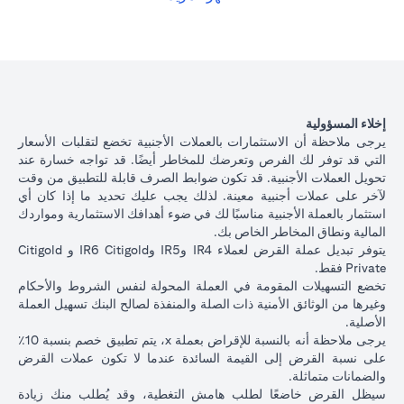
الياباني بسعر فائدة أقل بنسبة 1٪ سنويًا، وفقًا لسعر الصرف السائد.
opens in a new tab
الرجاء
النقر هنا
للاطلاع على أسعار إقراض التسهيلات المضمونة لعملات
القروض المتاحة.
يوضح الجدول أدناه مسار القرض بعد تحويل العملة.
تبديل
عملة
ياباني بسعر 105 دولار أمريكي / ين ياباني ( سعر العميل)
000
إخلاء المسؤولية
القروض
دولار أمريكي * 105 = 10,500,000 ين ياباني)
يرجى ملاحظة أن الاستثمارات بالعملات الأجنبية تخضع لتقلبات الأسعار
التجارية
التي قد توفر لك الفرص وتعرضك للمخاطر أيضًا. قد تواجه خسارة عند
تحويل العملات الأجنبية. قد تكون ضوابط الصرف قابلة للتطبيق من وقت
إذا استمريت في قرض بالدولار الأمريكي، على أساس سعر فائد
أصل
لآخر على عملات أجنبية معينة. لذلك يجب عليك تحديد ما إذا كان أي
2.00٪ سنويًا، فسيكون أصل القرض + الفائدة بعد شهر واحد
مبلغ
استثمار بالعملة الأجنبية مناسبًا لك في ضوء أهدافك الاستثمارية ومواردك
100،166.67 دولار أمريكي.
القرض +
المالية ونطاق المخاطر الخاص بك.
الآن بعد أن قمت بتحويل قرضك بالدولار الأمريكي إلى قرض بال
الفائدة
يتوفر تبديل عملة القرض لعملاء IR4 وIR5 وIR6 Citigold و Citigold
الياباني بسعر 105 دولار أمريكي / ين ياباني، بناءً على سعر الف
بعد 1
Private فقط.
1.00٪ سنويًا، سيكون أصل القرض + الفائدة بعد شهر واحد
شهر
تخضع التسهيلات المقومة في العملة المحولة لنفس الشروط والأحكام
10,508,750 ين ياباني.
وغيرها من الوثائق الأمنية ذات الصلة والمنفذة لصالح البنك تسهيل العملة
سعر
الأصلية.
الصرف
يرجى ملاحظة أنه بالنسبة للإقراض بعملة x، يتم تطبيق خصم بنسبة 10٪
الأجنبي
على نسبة القرض إلى القيمة السائدة عندما لا تكون عملات القرض
للعميل
السيناريو 2:
السينار
والضمانات متماثلة.
السيناريو 1: ارتفاع الين
(بما في
استقرار سعر الين
الين الياباني م
سيظل القرض خاضعًا لطلب هامش التغطية، وقد يُطلب منك زيادة
الياباني مقابل الدولار