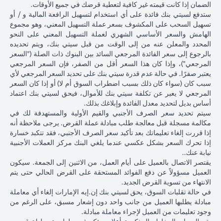
ذلك
الياباني مقابل
الدولار الأمري
الضمان إذا كانت قيمته غير كافية لتعطية قرضك في جميع الأوقات.
الأمريكي بنسبة 2٪
فارق
الدولار الأمريكي
بنسبة 2٪ ل
ستدفع لسيتي بنك فائدة على أي استخدام لتسهيل الرافعة المالية و / أو
ليصل إلى 102.90 ين
السعر
عند 105 ين ياباني
107.1 ين يابا
تسهيل السحب على المكشوف بسعر عملة التسهيل المعني، وهو مجموع
ياباني = دولار أمريكي
المستحق
= دولار أمريكي
دولار أمريكي
الهامش والسعر الأساسي الشهري لعملة التسهيل المعني على النحو
للبنك)
المحدد والمعلن عنه من إلى الوقت من قبل سيتي بنك، ويتم تحديده
بعد 1
بالرجوع إلى سعر الفائدة المرجعي السائد بين البنوك ذات الصلة ("السعر
شهر
المرجعي")، وإذا كان هذا السعر أقل من الصفر، فإن السعر المرجعي
يعتبر صفرًا. في حالة عدم قدرة سيتي بنك على تحديد السعر المرجعي لأي
مبلغ
سبب كان (سواء كان ذلك بسبب اضطراب السوق أم لا) أو إذا كان السعر
القرض
المرجعي لا يعبر عن تكلفة سيتي بنك للأموال، فيحق لسيتي بنك اعتماد
بالدولار
أساس بديل لتحديد معدل الفائدة وإبلاغك بذلك.
الأمريكي
سيتم تحديد سعر الصرف الأجنبي والقيم الأولية والمستهدفة لك في
إذا تم
مكالمة مسجلة قبل معالجة طلب مبادلة عملة القرض. يرجى ملاحظة أنه
تحويل
إذا قررت إلغاء تعليماتك بعد تأكيد سعر الصرف الأجنبي، فقد تتكبد خسارة
قرض
إذا تحرك السعر بشكل عكسي عندما يلغي البنك مركز العملات الأجنبية
102,125.85 دولار
100,083.33 دولار
,120.92
الين
نيابة عنك..
أمريكي
أمريكي
أمريكي
الياباني
يقتصر الاتصال بالعميل على أيام العمل، من الاثنين إلى الجمعة. سيكون
8,750/107.10
(10,508,750/105
(10,508,750/102.90
مرة
العميل مسؤولاً عن دفع الفوائد المستحقة على القرض الحالي حتى يتم
ين ياباني)
ين ياباني)
ين ياباني)
أخرى
الانتهاء من تسوية القرض الجديد.
إلى
في حالة تقلبات السوق، يحق لسيتي بنك إن.إيه الإمارات إلغاء أي معاملة
قرض
مبادلة يطلبها العميل من جانب واحد دون إشعار مسبق، على الرغم من
بالدولار
وجود تعليمات من العميل لإجراء معاملة مبادلة.
الأمريكي