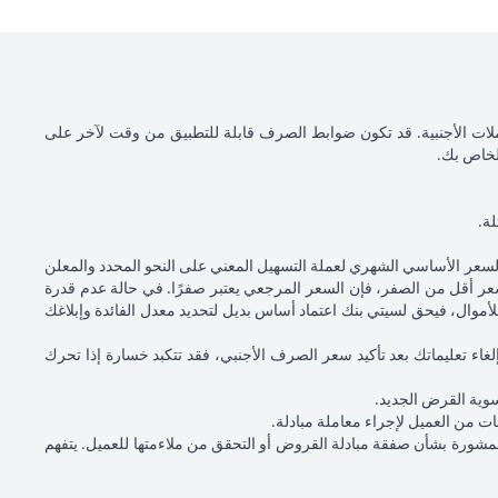
الآن بعد أن قمت بتحويل قرضك بالدولار الأمريكي إلى قرض بالين الياباني بسعر 105 دولار أمريكي / ين ياباني، بناءً على سعر الفائدة 1.00٪ سنويًا، سيكون أصل
ياباني مقابل
السيناريو 3: انخفاض الين الياباني مقابل الدولار
 ين ياباني = دولار
الأمريكي بنسبة 2٪ ليصل إلى 107.1 ين ياباني = دولار
أمريكي
عملات الأجنبية. قد تكون ضوابط الصرف قابلة للتطبيق من وقت لآخر على
الخاص بك.
ار أمريكي (10,508,750/105
98,120.92 دولار أمريكي (10,508,750/107.10 ين
ياباني)
يكي
إجمالي الربح = 2,045.75 دولار أمريكي
100,166.6 دولار أمريكي ناقص 100,083.33
سعر الأساسي الشهري لعملة التسهيل المعني على النحو المحدد والمعلن
(100,166.67 دولار أمريكي ناقص 98,120.92)
لسعر أقل من الصفر، فإن السعر المرجعي يعتبر صفرًا. في حالة عدم قدرة
موال، فيحق لسيتي بنك اعتماد أساس بديل لتحديد معدل الفائدة وإبلاغك
رف الفورية.
ء تعليماتك بعد تأكيد سعر الصرف الأجنبي، فقد تتكبد خسارة إذا تحرك
ية من شأنه أن يؤثر على قدرتك على إجراء معاملات تحويل عملة
سوية القرض الجديد.
الجديدة مقابل عملة قرضك السابقة.
ت من العميل لإجراء معاملة مبادلة.
المشورة بشأن صفقة مبادلة القروض أو التحقق من ملاءمتها للعميل. يتفهم
لقرض، فسيتم إجراء تحويلات العملات الأجنبية (بما في ذلك فارق السعر