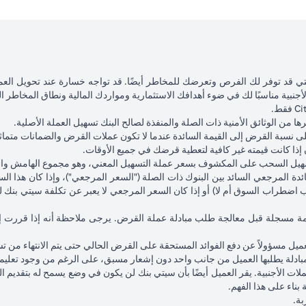
 شهر واحد 10,508,750 ين ياباني.
سيناريو 1: ارتفاع الين الياباني مقابل الدولار
السيناريو 2: استقرار سعر الين ال
الأمريكي بنسبة 2٪ ليصل إلى 102.90 ين ياباني =
الدولار الأمريكي عند 105
ي
أمريكي
التي قد توفر لك الفرص وتعرضك للمخاطر أيضًا. قد تواجه خسارة عند تحويل ال
الأجنبية مناسبًا لك في ضوء أهدافك الاستثمارية ومواردك المالية ونطاق المخاطر 
102,125.85 دولار أمريكي (10,508,750/102.90 ين
100,083.33 دول
ين ياباني)
من الوثائق الأمنية ذات الصلة والمنفذة لصالح البنك تسهيل العملة الأصلية.
إجمالي الخسارة = 1,959.18 دولار أمريكي
إجمالي الربح = 83.34 دولار أمر
ذا كانت قيمته غير كافية لتعطية قرضك في جميع الأوقات.
(100,166.67 دولار أمريكي ناقص 102,125.85 دولار
(7
و تسهيل السحب على المكشوف بسعر عملة التسهيل المعني، وهو مجموع الهامش وال
دولار أمريكي)
دة المرجعي السائد بين البنوك ذات الصلة ("السعر المرجعي")، وإذا كان هذا ا
طراب السوق أم لا) أو إذا كان السعر المرجعي لا يعبر عن تكلفة سيتي بنك للأ
تحق البنك؛ و (ب) لا تدل على أسعار الفائدة السابقة أو المستقبلية أو أسعار الص
مة مسجلة قبل معالجة طلب مبادلة عملة القرض. يرجى ملاحظة أنه إذا قررت إلغا
افٍ في محفظتك، ذلك أن نقص الهامش الناتج عن ارتفاع قيمة عملة القرض الحال
عميل مسؤولاً عن دفع الفوائد المستحقة على القرض الحالي حتى يتم الانتهاء من ت
لهامش) بسبب تقلبات العملات الأجنبية، مما يؤدي إلى ارتفاع قيمة عملة القرض 
مبادلة يطلبها العميل من جانب واحد دون إشعار مسبق، على الرغم من وجود تعليما
قل من حيث القيمة النسبية.
ملات الأجنبية. يقر العميل أيضًا بأن سيتي بنك لن يكون في وضع يسمح له بتقديم 
أسعار الصرف المقدمة لك فروق الأسعار المستحقة للبنك.
بناء على هذا الفهم.
لى قرضك. وإذا كانت عملة الحساب الجاري / التوفير الخاص بك مختلفة عن عملة ا
بة.