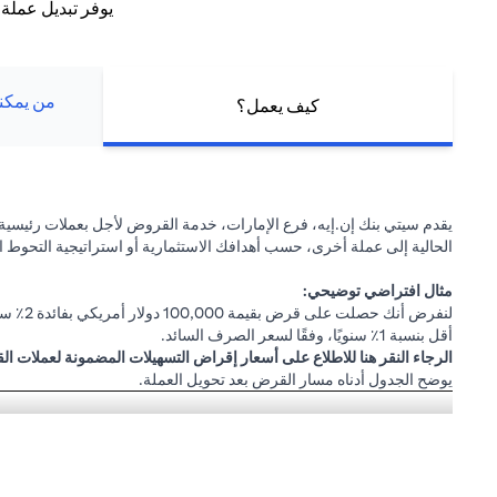
يوفر تبديل عملة
من يمكنه
كيف يعمل؟
يقدم سيتي بنك إن.إيه، فرع الإمارات، خدمة القروض لأجل بعملات رئيسية (م
الحالية إلى عملة أخرى، حسب أهدافك الاستثمارية أو استراتيجية التحوط ا
مثال افتراضي توضيحي:
لنفرض 
أقل بنسبة 1٪ سنويًا، وفقًا لسعر الصرف السائد.
opens in a new tab
الرجاء
النقر هنا
للاطلاع على أسعار إقراض التسهيلات المضمونة لعملات ال
يوضح الجدول أدناه مسار القرض بعد تحويل العملة.
لتحويل قرض بقيمة 100,000 دولار أمريكي إلى 10,500,000 ين
تبديل عملة القروض التجارية
إذا استمريت في قرض بالد