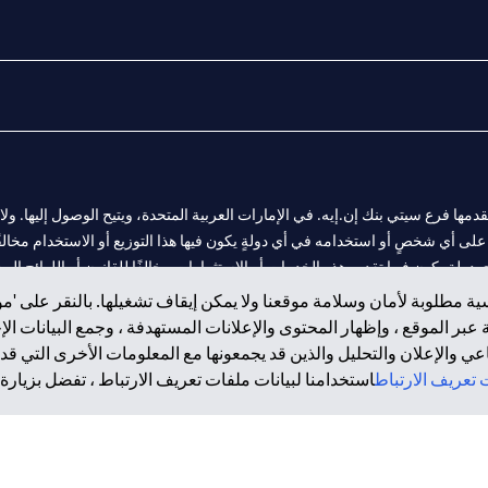
المالية التي يقدمها فرع سيتي بنك إن.إيه. في الإمارات العربية المتحدة، ويتيح الوصول إليه
لى أي شخصٍ أو استخدامه في أي دولةٍ يكون فيها هذا التوزيع أو الاستخدام مخالفًا ل
ولةٍ يكون فيها تقديم هذه الخدمات أو الاستثمارات مخالفًا للقانون أو اللوائح المح
ة مطلوبة لأمان وسلامة موقعنا ولا يمكن إيقاف تشغيلها. بالنقر على 'مو
بر الموقع ، وإظهار المحتوى والإعلانات المستهدفة ، وجمع البيانات ال
 والإعلان والتحليل والذين قد يجمعونها مع المعلومات الأخرى التي قدم
فرع أبوظبي. هاتف: 4000 311 04.
تعريف الارتباط
استخدامنا لبيانات ملفات تعريف الارتباط ، تفضل بزيارة.
ت العربية المتحدة المركزي كفرع لبنك أجنبي.