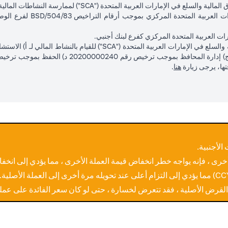
لمتحدة ("SCA") لممارسة النشاطات المالية كمروج بموجب ترخيص رقم 602003.
ل على تفاصيل حول معاملات تحويل عملة القرض، يرجى الرجوع إلى نصائح معام
 معاملة تحويل عملة القرض إذا تم الوصول إلى سعر الصرف الأجنبي المستهدف خل
لإضافة إلى فروق أسعار العملات الأجنبية المطبقة لدى سيتي. تنتهي صلاحية الطلب 
ت العربية المتحدة المركزي كفرع لبنك أجنبي.
.
يصل السعر إلى USD / JPY = 105 في 20 أبريل
يصل السعر إل
opens in a new tab
فتها، يرجى زيارة
هنا
.
ض
يتم تحويل القرض من الدولار الأمريكي إلى الين الياباني
الأجنبية.
يصل السعر إلى USD/JPY = 100 في 20 أبريل
أخرى ، فإنه يواجه خطر انخفاض قيمة العملة الأخرى ، مما يؤدي إلى انخفا
 القرض الأصلية ، فقد تتعرض لخسارة ، حتى لو كان سعر الفائدة على عمل
يتم تحويل القرض من الين الياباني (JPY) إلى الدولار الأمريكي (USD)
الربح، ويتم إلغاء الأمر الآخر (أمر وقف الخسارة عند
بسعر 100 لوقف الخسارة، و
سعر USD/JPY = 105).