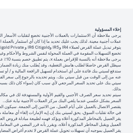
أصل مبلغ القرض + الفائدة بعد 1 شهر
القرض + الفائدة بعد
ال
سعر الصرف الأجنبي للعميل (بما في ذلك فارق السعر
المستحق للبنك) بعد 1 شهر
دولار أمريك
إخلاء المسؤولية
يرجى ملاحظة أن الاستثمارات بالعملات الأجنبية تخضع لتقلبات الأسعار 
مبلغ القرض بالدولار الأمريكي إذا تم تحويل قرض الين
عملات أجنبية معينة. لذلك يجب عليك تحديد ما إذا كان أي استثمار بالعملة 
الياباني مرة أخرى إلى قرض بالدولار الأمريكي بعد شهر
يتوفر تبديل عملة القرض لعملاء IR4 وIR5 وIR6 Citigold و Citigold Private فقط.
ياباني)
واحد
تخضع التسهيلات المقومة في العملة المحولة لنفس الشروط والأحكام وغيرها 
يرجى ملاحظة أنه بالنسبة للإقراض بعملة x، يتم تطبيق خصم بنسبة 10٪ على نسبة القرض إلى القيمة السائدة عندما لا تكون عملات القرض والضمانات متماثلة.
سيظل القرض خاضعًا لطلب هامش التغطية، وقد يُطلب منك زيادة الضمان إ
إجمالي الربح / الخسارة
ستدفع لسيتي بنك فائدة على أي استخدام لتسهيل الرافعة المالية و / أ
أمريكي)
عنه من إلى الوقت من قبل سيتي بنك، ويتم تحديده بالرجوع إلى سعر الفائ
سيتي بنك على تحديد السعر المرجعي لأي سبب كان (سواء كان ذلك بسبب اض
الأسعار المذكورة في الجدول التوضيحي أعلاه (أ) تشمل الفارق السعري المس
بذلك.
سيتم تحديد سعر الصرف الأجنبي والقيم الأولية والمستهدفة لك في مكال
يرجى ملاحظة النقاط التالية عند إجراء معاملات تحويل عملة القرض:
السعر بشكل عكسي عندما يلغي البنك مركز العملات الأجنبية نيابة عنك..
تتوقف قدرتك على القيام بمعاملات تحويل عملة القرض على توافر هامش ك
يقتصر الاتصال بالعميل على أيام العمل، من الاثنين إلى الجمعة. سيكون ال
القرض. قد تتطلب معاملات تحويل عملة القرض إيداع أموال إضافية (طلب ا
في حالة تقلبات السوق، يحق لسيتي بنك إن.إيه الإمارات إلغاء أي معاملة 
تأتي عملات القروض المختلفة بأسعار فائدة مختلفة، بعضها أعلى وبعضها أ
يقر العميل بالمخاطر المذكورة أعلاه ويؤكد فهمه لطبيعة مبادلة قروض الع
سيتضمن كل تحويل لعملة القرض معاملة فورية للعملات الأجنبية، وتشمل 
العميل ويقبل المخاطر المذكورة أعلاه، ويقرر بأنه قرر المضي في المعاملة 
سيتم خصم الأموال من حسابك الجاري / التوفير لسداد الفائدة المستحقة ع
يقر العميل بموجبه أن تسهيلات تحويل عملة القرض لا تخدم أغراض المضار
المستحق للبنك) لتحويل أموالك وسداد فائدة القرض.