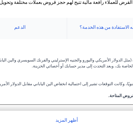
 القرض للعملاء رافعة مالية تتيح لهم حجز قروض بعملات مختلفة وتحوي
 الاستفادة من هذه الخدمة؟
الدعم
ثل الدولار الأمريكي واليورو والجنيه الإسترليني والفرنك السويسري والين اليابا
لخاصة بك، وبعد التحدث إلى مدير حسابك أو أخصائي الخزينة.
أنك حصلت على قرض بقيمة 100,000 دولار أمريكي بفائدة 2٪ سنويًا، وكانت التوقعات تشير إلى احتمالية انخفاض الين 
قروض المتاحة.
 ياباني بسعر 105 دولار أمريكي / ين ياباني ( سعر العميل)
10,500,000 ين ياباني)
أظهر المزيد
ولار الأمريكي، على أساس سعر فائدة قدره 2.00٪ سنويًا، فسيكون أصل القرض + الفائدة بعد شهر واحد 100،166.67 دولار أمريكي.