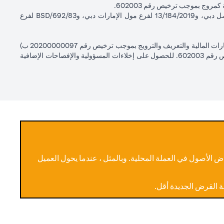
لات الصرف الأجنبي المرسلة لك.
سيتي بنك إن إيه - الإمارات العربية المتحدة مسجل لدى مصرف الإمارات العربية المتحدة المركزي بموجب أرقام التراخيص BSD/504/83 لفرع الوصل دبي، و13/184/2019 لفرع مول الإمارات دبي، وBSD/692/83 لفرع
ال فترة الصلاحية، مع ملاحظة أن الحد الأقصى لصلاحية الطلب هو شهر
تلقائيًا ولن يتم تجديده بعد انتهاء فترة الصلاحية، وبالتالي سيتعين عليك
سيتي بنك إن إيه الإمارات العربية المتحدة مرخص من هيئة الأوراق المالية والسلع في الإمارات العربية المتحدة ("SCA") للقيام بالنشاط المالي لـ أ) الاستشارات المالية والتعريف والترويج بموجب ترخيص رقم 20200000097 ب)
وسيط تداول في الأسواق الدولية بموجب ترخيص رقم 20200000198 ج) إدارة المحافظ بموجب ترخيص رقم 20200000240 د) الحفظ بموجب ترخيص رقم 602003. للحصول على إخلاءات المسؤولية والإفصاحات الإضافية
ى USD / JPY = 105 في 2 مايو (وقت انتهاء صلاحية الطلب)
لا يوجد تأثير، لا يتم تحويل القرض لأن الطلب قد انتهى
يوضح الجدول أدناه إجراءات مراقبة أمر OCO لتعليمات مقايضة القرض التي تم وضعها في 1 أبريل 2024 عند "معدل جني أرباح العميل المستهدف" USD/JPY = 105 أو "معدل هدف وقف خسارة العميل" USD/JPY = 100 لفترة 30
يصل السعر إلى USD/JPY =
105 في 2 مايو (وقت انتهاء
ض الأصول في العملة المحلية. وبالمثل ، عندما يحول العميل
صلاحية الطلب)
ة القرض الجديدة أقل.
يتم تحويل القرض من الين الياباني (JPY) إلى الدولار الأمريكي (USD)
لا يوجد تأثير، لم يتم تحويل
يتم إلغاء الأمر الآخر (أمر جني الأرباح عند
القرض لأن الطلب قد انتهى