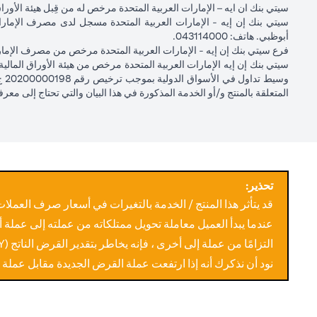
سيتي بنك ان ايه – الإمارات العربية المتحدة مرخص له من قِبل هيئة الأوراق المالية والسلع في الإمارات العربية ا
سيتضمن كشف حسابك الشهري بيانًا بمبالغ القرض المستحقة منك. للحصو
إذا قررت تقديم طلب لمراقبة أسعار صرف العملات الأجنبية، فسيتم تنفيذ
أبوظبي. هاتف: 043114000.
واحد. سعر صرف العملات الأجنبية للعميل هو السعر المعمول به بين البنوك با
فرع سيتي بنك إن إيه - الإمارات العربية المتحدة مرخص من مصرف الإمارا
تقديم تعليمات جديدة للمضي قدمًا في تجديد الطلب إذا كنت ترغب في ذلك
يوضح الجدول أدناه إجراءات مراقبة أمر FX بسيط لتعليمات مبادلة القرض المقدمة في 1 أبريل 2024 بسعر عميل مستهدف USD / JPY = 105 لفترة تقويمية 30 يومًا على قرض بالدولار الأمريكي:
حركة سعر USD / JPY
لا يصل السعر إلى USD / JPY = 105 في الثلاثين يومًا القادمة
المتعلقة بالمنتج و/أو الخدمة المذكورة في هذا البيان والتي تحتاج إلى معر
التأثير على القرض
لا يوجد تأثير، لا يتم تحويل القر
يمكن للعميل أيضًا اختيار وضع مجموعة من مراقبة أمر FX بسيط مثل أدناه:
أمر واحد يلغي الآخر (OCO): تضع أمرين في نفس الوقت. أيهما يتم الوصول إليه أولاً، يتم تنفيذ هذه التجارة، ويتم إلغاء الطلب الآخر تلقائيًا. إذا لم يتم الوصول إلى أي هدف بحلول نهاية المدة، تنتهي صلاحية الطلب..
يومًا تقويميًا على قرض بالين الياباني
تحذير:
حركة سعر
إذا كان السعر 105 >
قد يتأثر هذا المنتج / الخدمة بالتغيرات في أسعار صرف العملات 
الدولار
USD/JPY < 100 في
يصل السعر إلى USD/JPY = 105 في 20 أبريل
عندما يبدأ العميل معاملة تحويل ممتلكاته من عملته إلى عملة 
الأمريكي/الين
الثلاثين يومًا التالية
الياباني
التزامًا من عملة إلى أخرى ، فإنه يخاطر بتقدير القرض الناتج (CCY) مما يؤدي إلى التزام أعلى عند تحويله مرة أخرى إلى العملة الأصلية.
نود أن نذكرك أنه إذا ارتفعت عملة القرض الجديدة مقابل عملة
التأثير على
لا تأثير، لا يتم تحويل
بسعر 105 لتحقيق 
القرض
القرض
سعر USD/JPY = 100).
الأوامر أدناه عبارة عن مزيج من أنواع مراقبة الطلبات المذكورة أعلاه: