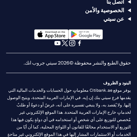
يصل السعر
يصل السعر
USD/JPY
اتصل بنا
سعر
105 >
إلى
إلى
= 105
الخصوصية والأمن
الدولار
USD/JPY
USD/JPY =
USD/JPY =
في 2 مايو
الأمريكي/
< 100
عن سيتي
105 في 20
100 في 20
(وقت
الين
في
أبريل
أبريل
انتهاء
الياباني
الثلاثين
صلاحية
يومًا التالية
الطلب)
(opens in a new tab)
(opens in a new tab)
يتم تحويل
يتم تحويل
(opens in a new tab)
(opens in a new tab)
(opens in a new tab)
(opens in a new tab)
القرض من
القرض من
الين الياباني
الين الياباني
حقوق الطبع والنشر محفوظة ©2026 سيتي جروب انك.
(JPY) إلى
(JPY) إلى
الدولار
الدولار
لا يوجد
الأمريكي
الأمريكي
تأثير، لم
البنود و الظروف
(USD) بسعر
(USD) بسعر
التأثير
لا تأثير، لا
يتم تحويل
يوفر موقع Citibank.ae معلوماتٍ حول الحسابات والخدمات المالية التي
105 لتحقيق
100 لوقف
على
يتم تحويل
القرض
الربح، ويتم
الخسارة،
يقدمها فرع سيتي بنك إن.إيه. في الإمارات العربية المتحدة، ويتيح الوصول
القرض
القرض
لأن
إلغاء الأمر
ويتم إلغاء
إليها. ولا يُقصد به، ولا ينبغي تفسيره على أنه، عرضٌ أو دعوةٌ أو طلبٌ
الطلب قد
الآخر (أمر
الأمر الآخر
لخدماتٍ خارج الإمارات العربية المتحدة. هذا الموقع الإلكتروني غير
انتهى
وقف
(أمر جني
مُخصص للتوزيع على أي شخصٍ أو استخدامه في أي دولةٍ يكون فيها هذا
الخسارة عند
الأرباح عند
التوزيع أو الاستخدام مخالفًا للقانون أو اللوائح المحلية، كما أن أيًا من
سعر
سعر
USD/JPY =
USD/JPY =
الخدمات أو الاستثمارات المشار إليها في هذا الموقع الإلكتروني غير متاحةٍ