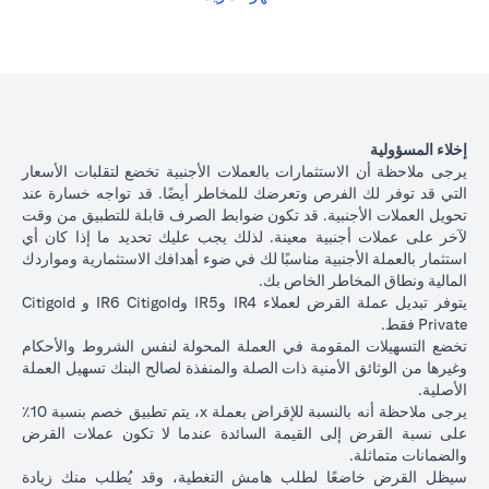
الياباني بسعر فائدة أقل بنسبة 1٪ سنويًا، وفقًا لسعر الصرف السائد.
(opens in a new tab)
الرجاء
النقر هنا
للاطلاع على أسعار إقراض التسهيلات المضمونة لعملات
القروض المتاحة.
يوضح الجدول أدناه مسار القرض بعد تحويل العملة.
تبديل
عملة
ياباني بسعر 105 دولار أمريكي / ين ياباني ( سعر العميل)
000
إخلاء المسؤولية
القروض
دولار أمريكي * 105 = 10,500,000 ين ياباني)
يرجى ملاحظة أن الاستثمارات بالعملات الأجنبية تخضع لتقلبات الأسعار
التجارية
التي قد توفر لك الفرص وتعرضك للمخاطر أيضًا. قد تواجه خسارة عند
تحويل العملات الأجنبية. قد تكون ضوابط الصرف قابلة للتطبيق من وقت
إذا استمريت في قرض بالدولار الأمريكي، على أساس سعر فائد
أصل
لآخر على عملات أجنبية معينة. لذلك يجب عليك تحديد ما إذا كان أي
2.00٪ سنويًا، فسيكون أصل القرض + الفائدة بعد شهر واحد
مبلغ
استثمار بالعملة الأجنبية مناسبًا لك في ضوء أهدافك الاستثمارية ومواردك
100،166.67 دولار أمريكي.
القرض +
المالية ونطاق المخاطر الخاص بك.
الآن بعد أن قمت بتحويل قرضك بالدولار الأمريكي إلى قرض بال
الفائدة
يتوفر تبديل عملة القرض لعملاء IR4 وIR5 وIR6 Citigold و Citigold
الياباني بسعر 105 دولار أمريكي / ين ياباني، بناءً على سعر الف
بعد 1
Private فقط.
1.00٪ سنويًا، سيكون أصل القرض + الفائدة بعد شهر واحد
شهر
تخضع التسهيلات المقومة في العملة المحولة لنفس الشروط والأحكام
10,508,750 ين ياباني.
وغيرها من الوثائق الأمنية ذات الصلة والمنفذة لصالح البنك تسهيل العملة
سعر
الأصلية.
الصرف
يرجى ملاحظة أنه بالنسبة للإقراض بعملة x، يتم تطبيق خصم بنسبة 10٪
الأجنبي
على نسبة القرض إلى القيمة السائدة عندما لا تكون عملات القرض
للعميل
السيناريو 2:
السينار
والضمانات متماثلة.
السيناريو 1: ارتفاع الين
(بما في
استقرار سعر الين
الين الياباني م
سيظل القرض خاضعًا لطلب هامش التغطية، وقد يُطلب منك زيادة
الياباني مقابل الدولار