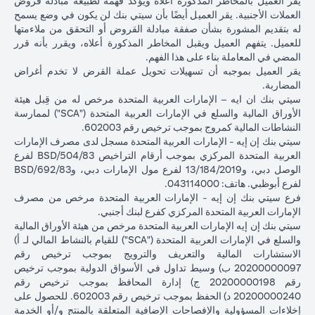
يقر العميل بالمخاطر المذكورة أعلاه ويؤكد فهمه لطبيعة مبادلة قروض
بعد شهر
العملات الأجنبية. يقر العميل أيضًا بأن سيتي بنك لن يكون في وضع يسمح
واحد
له بتقديم المشورة بشأن صفقة مبادلة القروض أو التحقق من ملاءمتها
للعميل. يتفهم العميل ويقبل المخاطر المذكورة أعلاه، ويقرر بأنه قرر
إجمالي الربح =
المضي في المعاملة بناء على هذا الفهم.
إجمالي الخسارة =
83.34 دولار
إجمالي الربح =
يقر العميل بموجبه أن تسهيلات تحويل عملة القرض لا تخدم أغراض
1,959.18 دولار
إجمالي
أمريكي
2,045.75 د
المضاربة.
أمريكي (100,166.67
الربح /
(100,166.67 دولار
أمريكي (
سيتي بنك ان ايه – الإمارات العربية المتحدة مرخص له من قِبل هيئة
دولار أمريكي ناقص
الخسارة
أمريكي ناقص
دولار أمريكي 
الأوراق المالية والسلع في الإمارات العربية المتحدة ("SCA") لممارسة
102,125.85 دولار
100,083.33 دولار
98,120.92)
النشاطات المالية كمروج بموجب ترخيص رقم 602003.
أمريكي)
أمريكي)
سيتي بنك إن إيه - الإمارات العربية المتحدة مسجل لدى مصرف الإمارات
العربية المتحدة المركزي بموجب أرقام التراخيص BSD/504/83 لفرع
الأسعار المذكورة في الجدول التوضيحي أعلاه (أ) تشمل الفارق السعري
الوصل دبي، و13/184/2019 لفرع مول الإمارات دبي، وBSD/692/83
المستحق البنك؛ و (ب) لا تدل على أسعار الفائدة السابقة أو المستقبلية أو
لفرع أبوظبي. هاتف: 043114000.
أسعار الصرف الفورية.
فرع سيتي بنك إن إيه - الإمارات العربية المتحدة مرخص من مصرف
الإمارات العربية المتحدة المركزي كفرع لبنك أجنبي.
يرجى ملاحظة النقاط التالية عند إجراء معاملات تحويل عملة القرض:
سيتي بنك إن إيه الإمارات العربية المتحدة مرخص من هيئة الأوراق المالية
تتوقف قدرتك على القيام بمعاملات تحويل عملة القرض على توافر
والسلع في الإمارات العربية المتحدة ("SCA") للقيام بالنشاط المالي لـ أ)
هامش كافٍ في محفظتك، ذلك أن نقص الهامش الناتج عن ارتفاع قيمة
الاستشارات المالية والتعريف والترويج بموجب ترخيص رقم
عملة القرض الحالية من شأنه أن يؤثر على قدرتك على إجراء معاملات
20200000097 ب) وسيط تداول في الأسواق الدولية بموجب ترخيص
تحويل عملة القرض. قد تتطلب معاملات تحويل عملة القرض إيداع أموال
رقم 20200000198 ج) إدارة المحافظ بموجب ترخيص رقم
إضافية (طلب الهامش) بسبب تقلبات العملات الأجنبية، مما يؤدي إلى
20200000240 د) الحفظ بموجب ترخيص رقم 602003. للحصول على
ارتفاع قيمة عملة القرض الجديدة مقابل عملة قرضك السابقة.
إخلاءات المسؤولية والإفصاحات الإضافية المتعلقة بالمنتج و/أو الخدمة
تأتي عملات القروض المختلفة بأسعار فائدة مختلفة، بعضها أعلى وبعضها