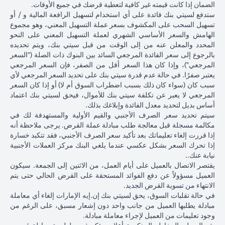
ذلك
الياباني مقابل
الدولار الأمري
الضمان إذا كانت قيمته غير كافية لتعطية قرضك في جميع الأوقات.
الأمريكي بنسبة 2٪
فارق
الدولار الأمريكي
بنسبة 2٪ ل
ستدفع لسيتي بنك فائدة على أي استخدام لتسهيل الرافعة المالية و / أو
ليصل إلى 102.90 ين
السعر
عند 105 ين ياباني
107.1 ين يابا
تسهيل السحب على المكشوف بسعر عملة التسهيل المعني، وهو مجموع
ياباني = دولار أمريكي
المستحق
= دولار أمريكي
دولار أمريكي
الهامش والسعر الأساسي الشهري لعملة التسهيل المعني على النحو
للبنك)
المحدد والمعلن عنه من إلى الوقت من قبل سيتي بنك، ويتم تحديده
بعد 1
بالرجوع إلى سعر الفائدة المرجعي السائد بين البنوك ذات الصلة ("السعر
شهر
المرجعي")، وإذا كان هذا السعر أقل من الصفر، فإن السعر المرجعي
يعتبر صفرًا. في حالة عدم قدرة سيتي بنك على تحديد السعر المرجعي لأي
مبلغ
سبب كان (سواء كان ذلك بسبب اضطراب السوق أم لا) أو إذا كان السعر
القرض
المرجعي لا يعبر عن تكلفة سيتي بنك للأموال، فيحق لسيتي بنك اعتماد
بالدولار
أساس بديل لتحديد معدل الفائدة وإبلاغك بذلك.
الأمريكي
سيتم تحديد سعر الصرف الأجنبي والقيم الأولية والمستهدفة لك في
إذا تم
مكالمة مسجلة قبل معالجة طلب مبادلة عملة القرض. يرجى ملاحظة أنه
تحويل
إذا قررت إلغاء تعليماتك بعد تأكيد سعر الصرف الأجنبي، فقد تتكبد خسارة
قرض
إذا تحرك السعر بشكل عكسي عندما يلغي البنك مركز العملات الأجنبية
102,125.85 دولار
100,083.33 دولار
,120.92
الين
نيابة عنك..
أمريكي
أمريكي
أمريكي
الياباني
يقتصر الاتصال بالعميل على أيام العمل، من الاثنين إلى الجمعة. سيكون
8,750/107.10
(10,508,750/105
(10,508,750/102.90
مرة
العميل مسؤولاً عن دفع الفوائد المستحقة على القرض الحالي حتى يتم
ين ياباني)
ين ياباني)
ين ياباني)
أخرى
الانتهاء من تسوية القرض الجديد.
إلى
في حالة تقلبات السوق، يحق لسيتي بنك إن.إيه الإمارات إلغاء أي معاملة
قرض
مبادلة يطلبها العميل من جانب واحد دون إشعار مسبق، على الرغم من
بالدولار
وجود تعليمات من العميل لإجراء معاملة مبادلة.
الأمريكي