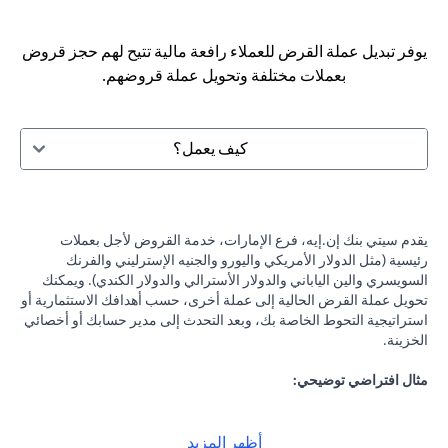
يوفر تبديل عملة القرض للعملاء رافعة مالية تتيح لهم حجز قروض
بعملات مختلفة وتحويل عملة قروضهم.
كيف يعمل؟
يقدم سيتي بنك إن.إيه، فرع الإمارات، خدمة القروض لأجل بعملات
رئيسية (مثل الدولار الأمريكي واليورو والجنيه الإسترليني والفرنك
السويسري والين الياباني والدولار الأسترالي والدولار الكندي). ويمكنك
تحويل عملة القرض الحالية إلى عملة أخرى، حسب أهدافك الاستثمارية أو
استراتيجية التحوط الخاصة بك، وبعد التحدث إلى مدير حسابك أو أخصائي
الخزينة.
مثال افتراضي توضيحي:
لنفرض أنك حصلت على قرض بقيمة 100,000 دولار أمريكي بفائدة 2٪
سنويًا، وكانت التوقعات تشير إلى احتمالية انخفاض الين الياباني مقابل
الدولار الأمريكي، فيمكنك تحويل قرضك بالدولار الأمريكي إلى الين
أظهر المزيد