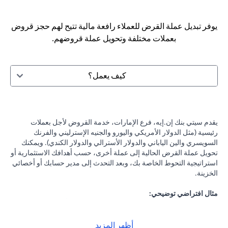
يوفر تبديل عملة القرض للعملاء رافعة مالية تتيح لهم حجز قروض
بعملات مختلفة وتحويل عملة قروضهم.
كيف يعمل؟
يقدم سيتي بنك إن.إيه، فرع الإمارات، خدمة القروض لأجل بعملات
رئيسية (مثل الدولار الأمريكي واليورو والجنيه الإسترليني والفرنك
السويسري والين الياباني والدولار الأسترالي والدولار الكندي). ويمكنك
تحويل عملة القرض الحالية إلى عملة أخرى، حسب أهدافك الاستثمارية أو
استراتيجية التحوط الخاصة بك، وبعد التحدث إلى مدير حسابك أو أخصائي
الخزينة.
مثال افتراضي توضيحي:
لنفرض أنك حصلت على قرض بقيمة 100,000 دولار أمريكي بفائدة 2٪
سنويًا، وكانت التوقعات تشير إلى احتمالية انخفاض الين الياباني مقابل
الدولار الأمريكي، فيمكنك تحويل قرضك بالدولار الأمريكي إلى الين
أظهر المزيد