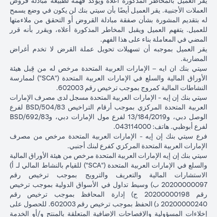
يقر العميل بالمخاطر المذكورة أعلاه ويؤكد فهمه لطبيعة مبادلة قروض
بعد شهر
العملات الأجنبية. يقر العميل أيضًا بأن سيتي بنك لن يكون في وضع يسمح
واحد
له بتقديم المشورة بشأن صفقة مبادلة القروض أو التحقق من ملاءمتها
للعميل. يتفهم العميل ويقبل المخاطر المذكورة أعلاه، ويقرر بأنه قرر
إجمالي الربح =
المضي في المعاملة بناء على هذا الفهم.
إجمالي الخسارة =
83.34 دولار
إجمالي الربح =
يقر العميل بموجبه أن تسهيلات تحويل عملة القرض لا تخدم أغراض
1,959.18 دولار
إجمالي
أمريكي
2,045.75 د
المضاربة.
أمريكي (100,166.67
الربح /
(100,166.67 دولار
أمريكي (
سيتي بنك ان ايه – الإمارات العربية المتحدة مرخص له من قِبل هيئة
دولار أمريكي ناقص
الخسارة
أمريكي ناقص
دولار أمريكي 
الأوراق المالية والسلع في الإمارات العربية المتحدة ("SCA") لممارسة
102,125.85 دولار
100,083.33 دولار
98,120.92)
النشاطات المالية كمروج بموجب ترخيص رقم 602003.
أمريكي)
أمريكي)
سيتي بنك إن إيه - الإمارات العربية المتحدة مسجل لدى مصرف الإمارات
العربية المتحدة المركزي بموجب أرقام التراخيص BSD/504/83 لفرع
الأسعار المذكورة في الجدول التوضيحي أعلاه (أ) تشمل الفارق السعري
الوصل دبي، و13/184/2019 لفرع مول الإمارات دبي، وBSD/692/83
المستحق البنك؛ و (ب) لا تدل على أسعار الفائدة السابقة أو المستقبلية أو
لفرع أبوظبي. هاتف: 043114000.
أسعار الصرف الفورية.
فرع سيتي بنك إن إيه - الإمارات العربية المتحدة مرخص من مصرف
الإمارات العربية المتحدة المركزي كفرع لبنك أجنبي.
يرجى ملاحظة النقاط التالية عند إجراء معاملات تحويل عملة القرض:
سيتي بنك إن إيه الإمارات العربية المتحدة مرخص من هيئة الأوراق المالية
تتوقف قدرتك على القيام بمعاملات تحويل عملة القرض على توافر
والسلع في الإمارات العربية المتحدة ("SCA") للقيام بالنشاط المالي لـ أ)
هامش كافٍ في محفظتك، ذلك أن نقص الهامش الناتج عن ارتفاع قيمة
الاستشارات المالية والتعريف والترويج بموجب ترخيص رقم
عملة القرض الحالية من شأنه أن يؤثر على قدرتك على إجراء معاملات
20200000097 ب) وسيط تداول في الأسواق الدولية بموجب ترخيص
تحويل عملة القرض. قد تتطلب معاملات تحويل عملة القرض إيداع أموال
رقم 20200000198 ج) إدارة المحافظ بموجب ترخيص رقم
إضافية (طلب الهامش) بسبب تقلبات العملات الأجنبية، مما يؤدي إلى
20200000240 د) الحفظ بموجب ترخيص رقم 602003. للحصول على
ارتفاع قيمة عملة القرض الجديدة مقابل عملة قرضك السابقة.
إخلاءات المسؤولية والإفصاحات الإضافية المتعلقة بالمنتج و/أو الخدمة
تأتي عملات القروض المختلفة بأسعار فائدة مختلفة، بعضها أعلى وبعضها