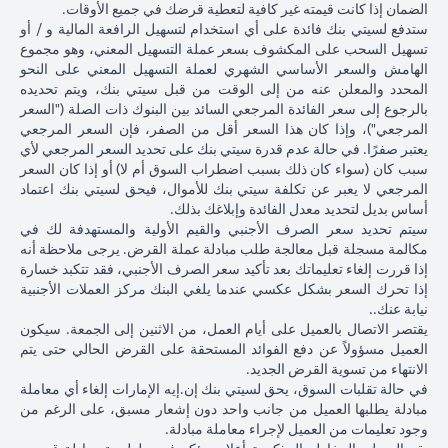
ذلك
الياباني مقابل
الدولار الأمري
الضمان إذا كانت قيمته غير كافية لتعطية قرضك في جميع الأوقات.
الأمريكي بنسبة 2٪
فارق
الدولار الأمريكي
بنسبة 2٪ ل
ستدفع لسيتي بنك فائدة على أي استخدام لتسهيل الرافعة المالية و / أو
ليصل إلى 102.90 ين
السعر
عند 105 ين ياباني
107.1 ين يابا
تسهيل السحب على المكشوف بسعر عملة التسهيل المعني، وهو مجموع
ياباني = دولار أمريكي
المستحق
= دولار أمريكي
دولار أمريكي
الهامش والسعر الأساسي الشهري لعملة التسهيل المعني على النحو
للبنك)
المحدد والمعلن عنه من إلى الوقت من قبل سيتي بنك، ويتم تحديده
بعد 1
بالرجوع إلى سعر الفائدة المرجعي السائد بين البنوك ذات الصلة ("السعر
شهر
المرجعي")، وإذا كان هذا السعر أقل من الصفر، فإن السعر المرجعي
يعتبر صفرًا. في حالة عدم قدرة سيتي بنك على تحديد السعر المرجعي لأي
مبلغ
سبب كان (سواء كان ذلك بسبب اضطراب السوق أم لا) أو إذا كان السعر
القرض
المرجعي لا يعبر عن تكلفة سيتي بنك للأموال، فيحق لسيتي بنك اعتماد
بالدولار
أساس بديل لتحديد معدل الفائدة وإبلاغك بذلك.
الأمريكي
سيتم تحديد سعر الصرف الأجنبي والقيم الأولية والمستهدفة لك في
إذا تم
مكالمة مسجلة قبل معالجة طلب مبادلة عملة القرض. يرجى ملاحظة أنه
تحويل
إذا قررت إلغاء تعليماتك بعد تأكيد سعر الصرف الأجنبي، فقد تتكبد خسارة
قرض
إذا تحرك السعر بشكل عكسي عندما يلغي البنك مركز العملات الأجنبية
102,125.85 دولار
100,083.33 دولار
,120.92
الين
نيابة عنك..
أمريكي
أمريكي
أمريكي
الياباني
يقتصر الاتصال بالعميل على أيام العمل، من الاثنين إلى الجمعة. سيكون
8,750/107.10
(10,508,750/105
(10,508,750/102.90
مرة
العميل مسؤولاً عن دفع الفوائد المستحقة على القرض الحالي حتى يتم
ين ياباني)
ين ياباني)
ين ياباني)
أخرى
الانتهاء من تسوية القرض الجديد.
إلى
في حالة تقلبات السوق، يحق لسيتي بنك إن.إيه الإمارات إلغاء أي معاملة
قرض
مبادلة يطلبها العميل من جانب واحد دون إشعار مسبق، على الرغم من
بالدولار
وجود تعليمات من العميل لإجراء معاملة مبادلة.
الأمريكي