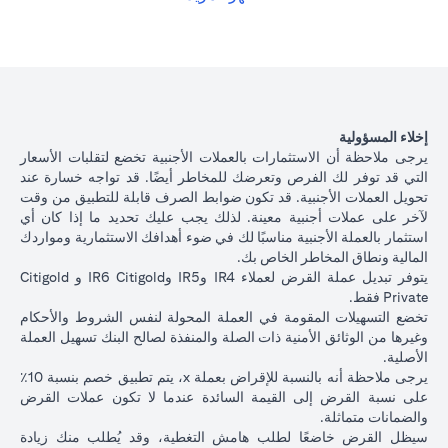
الياباني بسعر فائدة أقل بنسبة 1٪ سنويًا، وفقًا لسعر الصرف السائد.
opens in a new tab
الرجاء
النقر هنا
للاطلاع على أسعار إقراض التسهيلات المضمونة لعملات
القروض المتاحة.
يوضح الجدول أدناه مسار القرض بعد تحويل العملة.
تبديل
عملة
ياباني بسعر 105 دولار أمريكي / ين ياباني ( سعر العميل)
000
إخلاء المسؤولية
القروض
دولار أمريكي * 105 = 10,500,000 ين ياباني)
يرجى ملاحظة أن الاستثمارات بالعملات الأجنبية تخضع لتقلبات الأسعار
التجارية
التي قد توفر لك الفرص وتعرضك للمخاطر أيضًا. قد تواجه خسارة عند
تحويل العملات الأجنبية. قد تكون ضوابط الصرف قابلة للتطبيق من وقت
إذا استمريت في قرض بالدولار الأمريكي، على أساس سعر فائد
أصل
لآخر على عملات أجنبية معينة. لذلك يجب عليك تحديد ما إذا كان أي
2.00٪ سنويًا، فسيكون أصل القرض + الفائدة بعد شهر واحد
مبلغ
استثمار بالعملة الأجنبية مناسبًا لك في ضوء أهدافك الاستثمارية ومواردك
100،166.67 دولار أمريكي.
القرض +
المالية ونطاق المخاطر الخاص بك.
الآن بعد أن قمت بتحويل قرضك بالدولار الأمريكي إلى قرض بال
الفائدة
يتوفر تبديل عملة القرض لعملاء IR4 وIR5 وIR6 Citigold و Citigold
الياباني بسعر 105 دولار أمريكي / ين ياباني، بناءً على سعر الف
بعد 1
Private فقط.
1.00٪ سنويًا، سيكون أصل القرض + الفائدة بعد شهر واحد
شهر
تخضع التسهيلات المقومة في العملة المحولة لنفس الشروط والأحكام
10,508,750 ين ياباني.
وغيرها من الوثائق الأمنية ذات الصلة والمنفذة لصالح البنك تسهيل العملة
سعر
الأصلية.
الصرف
يرجى ملاحظة أنه بالنسبة للإقراض بعملة x، يتم تطبيق خصم بنسبة 10٪
الأجنبي
على نسبة القرض إلى القيمة السائدة عندما لا تكون عملات القرض
للعميل
السيناريو 2:
السينار
والضمانات متماثلة.
السيناريو 1: ارتفاع الين
(بما في
استقرار سعر الين
الين الياباني م
سيظل القرض خاضعًا لطلب هامش التغطية، وقد يُطلب منك زيادة
الياباني مقابل الدولار