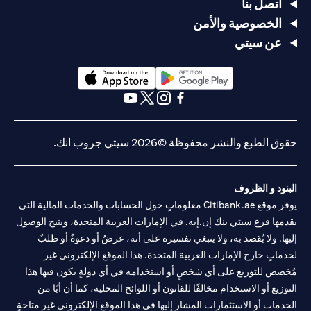
يصل السعر
يصل السعر
USD/JPY
اتصل بنا
سعر
105 >
إلى
إلى
= 105
الخصوصية والأمن
الدولار
USD/JPY
USD/JPY =
USD/JPY =
في 2 مايو
الأمريكي/
< 100
عن سيتي
105 في 20
100 في 20
(وقت
الين
في
أبريل
أبريل
انتهاء
الياباني
الثلاثين
صلاحية
يومًا التالية
الطلب)
opens in a new tab
opens in a new tab
يتم تحويل
يتم تحويل
opens in a new tab
opens in a new tab
opens in a new tab
opens in a new tab
القرض من
القرض من
الين الياباني
الين الياباني
حقوق الطبع والنشر محفوظة ©2026 سيتي جروب انك.
(JPY) إلى
(JPY) إلى
الدولار
الدولار
لا يوجد
الأمريكي
الأمريكي
تأثير، لم
البنود و الظروف
(USD) بسعر
(USD) بسعر
التأثير
لا تأثير، لا
يتم تحويل
يوفر موقع Citibank.ae معلوماتٍ حول الحسابات والخدمات المالية التي
105 لتحقيق
100 لوقف
على
يتم تحويل
القرض
الربح، ويتم
الخسارة،
يقدمها فرع سيتي بنك إن.إيه. في الإمارات العربية المتحدة، ويتيح الوصول
القرض
القرض
لأن
إلغاء الأمر
ويتم إلغاء
إليها. ولا يُقصد به، ولا ينبغي تفسيره على أنه، عرضٌ أو دعوةٌ أو طلبٌ
الطلب قد
الآخر (أمر
الأمر الآخر
لخدماتٍ خارج الإمارات العربية المتحدة. هذا الموقع الإلكتروني غير
انتهى
وقف
(أمر جني
مُخصص للتوزيع على أي شخصٍ أو استخدامه في أي دولةٍ يكون فيها هذا
الخسارة عند
الأرباح عند
التوزيع أو الاستخدام مخالفًا للقانون أو اللوائح المحلية، كما أن أيًا من
سعر
سعر
USD/JPY =
USD/JPY =
الخدمات أو الاستثمارات المشار إليها في هذا الموقع الإلكتروني غير متاحةٍ