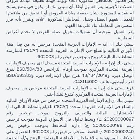
يقر العميل بالمخاطر المذكورة أعلاه ويؤكد فهمه لطبيعة مبادلة قروض
بعد شهر
العملات الأجنبية. يقر العميل أيضًا بأن سيتي بنك لن يكون في وضع يسمح
واحد
له بتقديم المشورة بشأن صفقة مبادلة القروض أو التحقق من ملاءمتها
للعميل. يتفهم العميل ويقبل المخاطر المذكورة أعلاه، ويقرر بأنه قرر
إجمالي الربح =
المضي في المعاملة بناء على هذا الفهم.
إجمالي الخسارة =
83.34 دولار
إجمالي الربح =
يقر العميل بموجبه أن تسهيلات تحويل عملة القرض لا تخدم أغراض
1,959.18 دولار
إجمالي
أمريكي
2,045.75 د
المضاربة.
أمريكي (100,166.67
الربح /
(100,166.67 دولار
أمريكي (
سيتي بنك ان ايه – الإمارات العربية المتحدة مرخص له من قِبل هيئة
دولار أمريكي ناقص
الخسارة
أمريكي ناقص
دولار أمريكي 
الأوراق المالية والسلع في الإمارات العربية المتحدة ("SCA") لممارسة
102,125.85 دولار
100,083.33 دولار
98,120.92)
النشاطات المالية كمروج بموجب ترخيص رقم 602003.
أمريكي)
أمريكي)
سيتي بنك إن إيه - الإمارات العربية المتحدة مسجل لدى مصرف الإمارات
العربية المتحدة المركزي بموجب أرقام التراخيص BSD/504/83 لفرع
الأسعار المذكورة في الجدول التوضيحي أعلاه (أ) تشمل الفارق السعري
الوصل دبي، و13/184/2019 لفرع مول الإمارات دبي، وBSD/692/83
المستحق البنك؛ و (ب) لا تدل على أسعار الفائدة السابقة أو المستقبلية أو
لفرع أبوظبي. هاتف: 043114000.
أسعار الصرف الفورية.
فرع سيتي بنك إن إيه - الإمارات العربية المتحدة مرخص من مصرف
الإمارات العربية المتحدة المركزي كفرع لبنك أجنبي.
يرجى ملاحظة النقاط التالية عند إجراء معاملات تحويل عملة القرض:
سيتي بنك إن إيه الإمارات العربية المتحدة مرخص من هيئة الأوراق المالية
تتوقف قدرتك على القيام بمعاملات تحويل عملة القرض على توافر
والسلع في الإمارات العربية المتحدة ("SCA") للقيام بالنشاط المالي لـ أ)
هامش كافٍ في محفظتك، ذلك أن نقص الهامش الناتج عن ارتفاع قيمة
الاستشارات المالية والتعريف والترويج بموجب ترخيص رقم
عملة القرض الحالية من شأنه أن يؤثر على قدرتك على إجراء معاملات
20200000097 ب) وسيط تداول في الأسواق الدولية بموجب ترخيص
تحويل عملة القرض. قد تتطلب معاملات تحويل عملة القرض إيداع أموال
رقم 20200000198 ج) إدارة المحافظ بموجب ترخيص رقم
إضافية (طلب الهامش) بسبب تقلبات العملات الأجنبية، مما يؤدي إلى
20200000240 د) الحفظ بموجب ترخيص رقم 602003. للحصول على
ارتفاع قيمة عملة القرض الجديدة مقابل عملة قرضك السابقة.
إخلاءات المسؤولية والإفصاحات الإضافية المتعلقة بالمنتج و/أو الخدمة
تأتي عملات القروض المختلفة بأسعار فائدة مختلفة، بعضها أعلى وبعضها