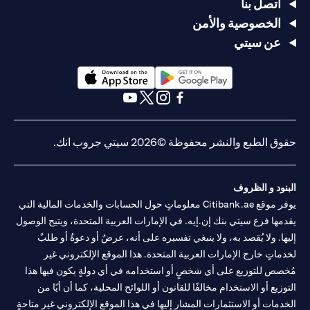
يصل السعر
يصل السعر
USD/JPY
اتصل بنا
سعر
105 >
إلى
إلى
= 105
الخصوصية والأمن
الدولار
USD/JPY
USD/JPY =
USD/JPY =
في 2 مايو
الأمريكي/
< 100
عن سيتي
105 في 20
100 في 20
(وقت
الين
في
أبريل
أبريل
انتهاء
الياباني
الثلاثين
صلاحية
يومًا التالية
الطلب)
opens in a new tab
opens in a new tab
يتم تحويل
يتم تحويل
opens in a new tab
opens in a new tab
opens in a new tab
opens in a new tab
القرض من
القرض من
الين الياباني
الين الياباني
حقوق الطبع والنشر محفوظة ©2026 سيتي جروب انك.
(JPY) إلى
(JPY) إلى
الدولار
الدولار
لا يوجد
الأمريكي
الأمريكي
تأثير، لم
البنود و الظروف
(USD) بسعر
(USD) بسعر
التأثير
لا تأثير، لا
يتم تحويل
يوفر موقع Citibank.ae معلوماتٍ حول الحسابات والخدمات المالية التي
105 لتحقيق
100 لوقف
على
يتم تحويل
القرض
الربح، ويتم
الخسارة،
يقدمها فرع سيتي بنك إن.إيه. في الإمارات العربية المتحدة، ويتيح الوصول
القرض
القرض
لأن
إلغاء الأمر
ويتم إلغاء
إليها. ولا يُقصد به، ولا ينبغي تفسيره على أنه، عرضٌ أو دعوةٌ أو طلبٌ
الطلب قد
الآخر (أمر
الأمر الآخر
لخدماتٍ خارج الإمارات العربية المتحدة. هذا الموقع الإلكتروني غير
انتهى
وقف
(أمر جني
مُخصص للتوزيع على أي شخصٍ أو استخدامه في أي دولةٍ يكون فيها هذا
الخسارة عند
الأرباح عند
التوزيع أو الاستخدام مخالفًا للقانون أو اللوائح المحلية، كما أن أيًا من
سعر
سعر
USD/JPY =
USD/JPY =
الخدمات أو الاستثمارات المشار إليها في هذا الموقع الإلكتروني غير متاحةٍ