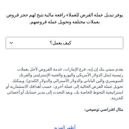
يوفر تبديل عملة القرض للعملاء رافعة مالية تتيح لهم حجز قروض
بعملات مختلفة وتحويل عملة قروضهم.
كيف يعمل؟
يقدم سيتي بنك إن.إيه، فرع الإمارات، خدمة القروض لأجل بعملات
رئيسية (مثل الدولار الأمريكي واليورو والجنيه الإسترليني والفرنك
السويسري والين الياباني والدولار الأسترالي والدولار الكندي). ويمكنك
تحويل عملة القرض الحالية إلى عملة أخرى، حسب أهدافك الاستثمارية أو
استراتيجية التحوط الخاصة بك، وبعد التحدث إلى مدير حسابك أو أخصائي
الخزينة.
مثال افتراضي توضيحي:
لنفرض أنك حصلت على قرض بقيمة 100,000 دولار أمريكي بفائدة 2٪
سنويًا، وكانت التوقعات تشير إلى احتمالية انخفاض الين الياباني مقابل
الدولار الأمريكي، فيمكنك تحويل قرضك بالدولار الأمريكي إلى الين
أظهر المزيد