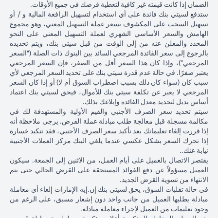
ذلك
الياباني مقابل
الدولار الأمري
الضمان إذا كانت قيمته غير كافية لتعطية قرضك في جميع الأوقات.
الأمريكي بنسبة 2٪
فارق
الدولار الأمريكي
بنسبة 2٪ ل
ستدفع لسيتي بنك فائدة على أي استخدام لتسهيل الرافعة المالية و / أو
ليصل إلى 102.90 ين
السعر
عند 105 ين ياباني
107.1 ين يابا
تسهيل السحب على المكشوف بسعر عملة التسهيل المعني، وهو مجموع
ياباني = دولار أمريكي
المستحق
= دولار أمريكي
دولار أمريكي
الهامش والسعر الأساسي الشهري لعملة التسهيل المعني على النحو
للبنك)
المحدد والمعلن عنه من إلى الوقت من قبل سيتي بنك، ويتم تحديده
بعد 1
بالرجوع إلى سعر الفائدة المرجعي السائد بين البنوك ذات الصلة ("السعر
شهر
المرجعي")، وإذا كان هذا السعر أقل من الصفر، فإن السعر المرجعي
يعتبر صفرًا. في حالة عدم قدرة سيتي بنك على تحديد السعر المرجعي لأي
مبلغ
سبب كان (سواء كان ذلك بسبب اضطراب السوق أم لا) أو إذا كان السعر
القرض
المرجعي لا يعبر عن تكلفة سيتي بنك للأموال، فيحق لسيتي بنك اعتماد
بالدولار
أساس بديل لتحديد معدل الفائدة وإبلاغك بذلك.
الأمريكي
سيتم تحديد سعر الصرف الأجنبي والقيم الأولية والمستهدفة لك في
إذا تم
مكالمة مسجلة قبل معالجة طلب مبادلة عملة القرض. يرجى ملاحظة أنه
تحويل
إذا قررت إلغاء تعليماتك بعد تأكيد سعر الصرف الأجنبي، فقد تتكبد خسارة
قرض
إذا تحرك السعر بشكل عكسي عندما يلغي البنك مركز العملات الأجنبية
102,125.85 دولار
100,083.33 دولار
,120.92
الين
نيابة عنك..
أمريكي
أمريكي
أمريكي
الياباني
يقتصر الاتصال بالعميل على أيام العمل، من الاثنين إلى الجمعة. سيكون
8,750/107.10
(10,508,750/105
(10,508,750/102.90
مرة
العميل مسؤولاً عن دفع الفوائد المستحقة على القرض الحالي حتى يتم
ين ياباني)
ين ياباني)
ين ياباني)
أخرى
الانتهاء من تسوية القرض الجديد.
إلى
في حالة تقلبات السوق، يحق لسيتي بنك إن.إيه الإمارات إلغاء أي معاملة
قرض
مبادلة يطلبها العميل من جانب واحد دون إشعار مسبق، على الرغم من
بالدولار
وجود تعليمات من العميل لإجراء معاملة مبادلة.
الأمريكي