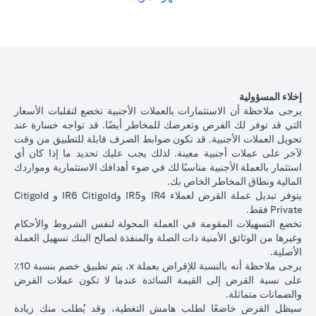
الياباني بسعر فائدة أقل بنسبة 1٪ سنويًا، وفقًا لسعر الصرف السائد.
opens in a new tab
الرجاء
النقر هنا
للاطلاع على أسعار إقراض التسهيلات المضمونة لعملات
القروض المتاحة.
يوضح الجدول أدناه مسار القرض بعد تحويل العملة.
تبديل
عملة
ياباني بسعر 105 دولار أمريكي / ين ياباني ( سعر العميل)
000
إخلاء المسؤولية
القروض
دولار أمريكي * 105 = 10,500,000 ين ياباني)
يرجى ملاحظة أن الاستثمارات بالعملات الأجنبية تخضع لتقلبات الأسعار
التجارية
التي قد توفر لك الفرص وتعرضك للمخاطر أيضًا. قد تواجه خسارة عند
تحويل العملات الأجنبية. قد تكون ضوابط الصرف قابلة للتطبيق من وقت
إذا استمريت في قرض بالدولار الأمريكي، على أساس سعر فائد
أصل
لآخر على عملات أجنبية معينة. لذلك يجب عليك تحديد ما إذا كان أي
2.00٪ سنويًا، فسيكون أصل القرض + الفائدة بعد شهر واحد
مبلغ
استثمار بالعملة الأجنبية مناسبًا لك في ضوء أهدافك الاستثمارية ومواردك
100،166.67 دولار أمريكي.
القرض +
المالية ونطاق المخاطر الخاص بك.
الآن بعد أن قمت بتحويل قرضك بالدولار الأمريكي إلى قرض بال
الفائدة
يتوفر تبديل عملة القرض لعملاء IR4 وIR5 وIR6 Citigold و Citigold
الياباني بسعر 105 دولار أمريكي / ين ياباني، بناءً على سعر الف
بعد 1
Private فقط.
1.00٪ سنويًا، سيكون أصل القرض + الفائدة بعد شهر واحد
شهر
تخضع التسهيلات المقومة في العملة المحولة لنفس الشروط والأحكام
10,508,750 ين ياباني.
وغيرها من الوثائق الأمنية ذات الصلة والمنفذة لصالح البنك تسهيل العملة
سعر
الأصلية.
الصرف
يرجى ملاحظة أنه بالنسبة للإقراض بعملة x، يتم تطبيق خصم بنسبة 10٪
الأجنبي
على نسبة القرض إلى القيمة السائدة عندما لا تكون عملات القرض
للعميل
السيناريو 2:
السينار
والضمانات متماثلة.
السيناريو 1: ارتفاع الين
(بما في
استقرار سعر الين
الين الياباني م
سيظل القرض خاضعًا لطلب هامش التغطية، وقد يُطلب منك زيادة
الياباني مقابل الدولار