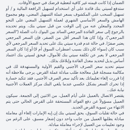
ذلك
الياباني مقابل
الدولار الأمري
الضمان إذا كانت قيمته غير كافية لتعطية قرضك في جميع الأوقات.
الأمريكي بنسبة 2٪
فارق
الدولار الأمريكي
بنسبة 2٪ ل
ستدفع لسيتي بنك فائدة على أي استخدام لتسهيل الرافعة المالية و / أو
ليصل إلى 102.90 ين
السعر
عند 105 ين ياباني
107.1 ين يابا
تسهيل السحب على المكشوف بسعر عملة التسهيل المعني، وهو مجموع
ياباني = دولار أمريكي
المستحق
= دولار أمريكي
دولار أمريكي
الهامش والسعر الأساسي الشهري لعملة التسهيل المعني على النحو
للبنك)
المحدد والمعلن عنه من إلى الوقت من قبل سيتي بنك، ويتم تحديده
بعد 1
بالرجوع إلى سعر الفائدة المرجعي السائد بين البنوك ذات الصلة ("السعر
شهر
المرجعي")، وإذا كان هذا السعر أقل من الصفر، فإن السعر المرجعي
يعتبر صفرًا. في حالة عدم قدرة سيتي بنك على تحديد السعر المرجعي لأي
مبلغ
سبب كان (سواء كان ذلك بسبب اضطراب السوق أم لا) أو إذا كان السعر
القرض
المرجعي لا يعبر عن تكلفة سيتي بنك للأموال، فيحق لسيتي بنك اعتماد
بالدولار
أساس بديل لتحديد معدل الفائدة وإبلاغك بذلك.
الأمريكي
سيتم تحديد سعر الصرف الأجنبي والقيم الأولية والمستهدفة لك في
إذا تم
مكالمة مسجلة قبل معالجة طلب مبادلة عملة القرض. يرجى ملاحظة أنه
تحويل
إذا قررت إلغاء تعليماتك بعد تأكيد سعر الصرف الأجنبي، فقد تتكبد خسارة
قرض
إذا تحرك السعر بشكل عكسي عندما يلغي البنك مركز العملات الأجنبية
102,125.85 دولار
100,083.33 دولار
,120.92
الين
نيابة عنك..
أمريكي
أمريكي
أمريكي
الياباني
يقتصر الاتصال بالعميل على أيام العمل، من الاثنين إلى الجمعة. سيكون
8,750/107.10
(10,508,750/105
(10,508,750/102.90
مرة
العميل مسؤولاً عن دفع الفوائد المستحقة على القرض الحالي حتى يتم
ين ياباني)
ين ياباني)
ين ياباني)
أخرى
الانتهاء من تسوية القرض الجديد.
إلى
في حالة تقلبات السوق، يحق لسيتي بنك إن.إيه الإمارات إلغاء أي معاملة
قرض
مبادلة يطلبها العميل من جانب واحد دون إشعار مسبق، على الرغم من
بالدولار
وجود تعليمات من العميل لإجراء معاملة مبادلة.
الأمريكي