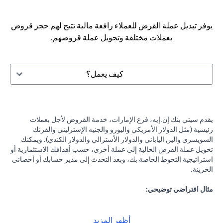
يوفر تبديل عملة القرض للعملاء رافعة مالية تتيح لهم حجز قروض
بعملات مختلفة وتحويل عملة قروضهم.
كيف يعمل؟
يقدم سيتي بنك إن.إيه، فرع الإمارات، خدمة القروض لأجل بعملات
رئيسية (مثل الدولار الأمريكي واليورو والجنيه الإسترليني والفرنك
السويسري والين الياباني والدولار الأسترالي والدولار الكندي). ويمكنك
تحويل عملة القرض الحالية إلى عملة أخرى، حسب أهدافك الاستثمارية أو
استراتيجية التحوط الخاصة بك، وبعد التحدث إلى مدير حسابك أو أخصائي
الخزينة.
مثال افتراضي توضيحي:
لنفرض أنك حصلت على قرض بقيمة 100,000 دولار أمريكي بفائدة 2٪
سنويًا، وكانت التوقعات تشير إلى احتمالية انخفاض الين الياباني مقابل
الدولار الأمريكي، فيمكنك تحويل قرضك بالدولار الأمريكي إلى الين
أظهر المزيد