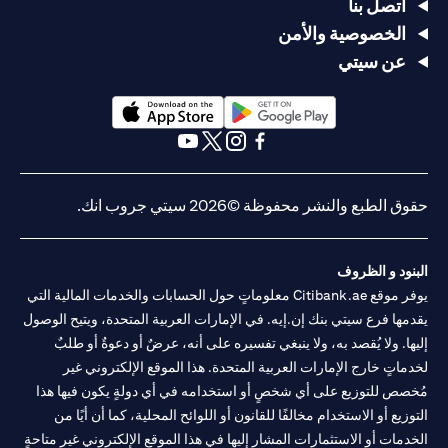
يصل السعر
يصل السعر
USD/JPY
اتصل بنا
سعر
105 >
إلى
إلى
= 105
الخصوصية والأمن
الدولار
USD/JPY
USD/JPY =
USD/JPY =
في 2 مايو
الأمريكي/
< 100
عن سيتي
105 في 20
100 في 20
(وقت
الين
في
أبريل
أبريل
انتهاء
الياباني
الثلاثين
صلاحية
يومًا التالية
الطلب)
opens in a new tab
opens in a new tab
يتم تحويل
يتم تحويل
opens in a new tab
opens in a new tab
opens in a new tab
opens in a new tab
القرض من
القرض من
الين الياباني
الين الياباني
حقوق الطبع والنشر محفوظة ©2026 سيتي جروب انك.
(JPY) إلى
(JPY) إلى
الدولار
الدولار
لا يوجد
الأمريكي
الأمريكي
تأثير، لم
البنود و الظروف
(USD) بسعر
(USD) بسعر
التأثير
لا تأثير، لا
يتم تحويل
يوفر موقع Citibank.ae معلوماتٍ حول الحسابات والخدمات المالية التي
105 لتحقيق
100 لوقف
على
يتم تحويل
القرض
الربح، ويتم
الخسارة،
يقدمها فرع سيتي بنك إن.إيه. في الإمارات العربية المتحدة، ويتيح الوصول
القرض
القرض
لأن
إلغاء الأمر
ويتم إلغاء
إليها. ولا يُقصد به، ولا ينبغي تفسيره على أنه، عرضٌ أو دعوةٌ أو طلبٌ
الطلب قد
الآخر (أمر
الأمر الآخر
لخدماتٍ خارج الإمارات العربية المتحدة. هذا الموقع الإلكتروني غير
انتهى
وقف
(أمر جني
مُخصص للتوزيع على أي شخصٍ أو استخدامه في أي دولةٍ يكون فيها هذا
الخسارة عند
الأرباح عند
التوزيع أو الاستخدام مخالفًا للقانون أو اللوائح المحلية، كما أن أيًا من
سعر
سعر
USD/JPY =
USD/JPY =
الخدمات أو الاستثمارات المشار إليها في هذا الموقع الإلكتروني غير متاحةٍ