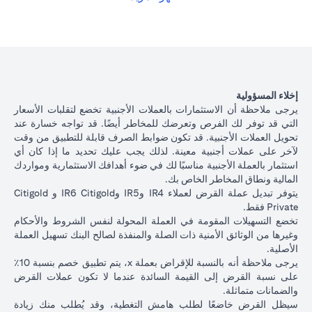
الياباني بسعر فائدة أقل بنسبة 1٪ سنويًا، وفقًا لسعر الصرف السائد.
opens in a new tab
الرجاء
النقر هنا
للاطلاع على أسعار إقراض التسهيلات المضمونة لعملات
القروض المتاحة.
يوضح الجدول أدناه مسار القرض بعد تحويل العملة.
تبديل
عملة
ياباني بسعر 105 دولار أمريكي / ين ياباني ( سعر العميل)
000
إخلاء المسؤولية
القروض
دولار أمريكي * 105 = 10,500,000 ين ياباني)
يرجى ملاحظة أن الاستثمارات بالعملات الأجنبية تخضع لتقلبات الأسعار
التجارية
التي قد توفر لك الفرص وتعرضك للمخاطر أيضًا. قد تواجه خسارة عند
تحويل العملات الأجنبية. قد تكون ضوابط الصرف قابلة للتطبيق من وقت
إذا استمريت في قرض بالدولار الأمريكي، على أساس سعر فائد
أصل
لآخر على عملات أجنبية معينة. لذلك يجب عليك تحديد ما إذا كان أي
2.00٪ سنويًا، فسيكون أصل القرض + الفائدة بعد شهر واحد
مبلغ
استثمار بالعملة الأجنبية مناسبًا لك في ضوء أهدافك الاستثمارية ومواردك
100،166.67 دولار أمريكي.
القرض +
المالية ونطاق المخاطر الخاص بك.
الآن بعد أن قمت بتحويل قرضك بالدولار الأمريكي إلى قرض بال
الفائدة
يتوفر تبديل عملة القرض لعملاء IR4 وIR5 وIR6 Citigold و Citigold
الياباني بسعر 105 دولار أمريكي / ين ياباني، بناءً على سعر الف
بعد 1
Private فقط.
1.00٪ سنويًا، سيكون أصل القرض + الفائدة بعد شهر واحد
شهر
تخضع التسهيلات المقومة في العملة المحولة لنفس الشروط والأحكام
10,508,750 ين ياباني.
وغيرها من الوثائق الأمنية ذات الصلة والمنفذة لصالح البنك تسهيل العملة
سعر
الأصلية.
الصرف
يرجى ملاحظة أنه بالنسبة للإقراض بعملة x، يتم تطبيق خصم بنسبة 10٪
الأجنبي
على نسبة القرض إلى القيمة السائدة عندما لا تكون عملات القرض
للعميل
السيناريو 2:
السينار
والضمانات متماثلة.
السيناريو 1: ارتفاع الين
(بما في
استقرار سعر الين
الين الياباني م
سيظل القرض خاضعًا لطلب هامش التغطية، وقد يُطلب منك زيادة
الياباني مقابل الدولار