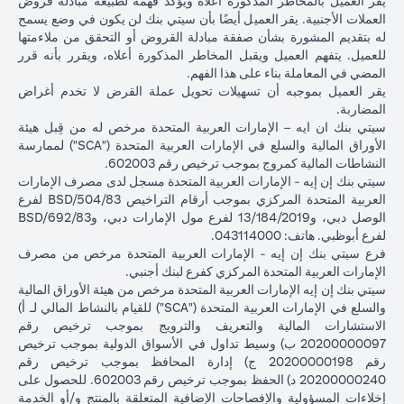
يقر العميل بالمخاطر المذكورة أعلاه ويؤكد فهمه لطبيعة مبادلة قروض
بعد شهر
العملات الأجنبية. يقر العميل أيضًا بأن سيتي بنك لن يكون في وضع يسمح
واحد
له بتقديم المشورة بشأن صفقة مبادلة القروض أو التحقق من ملاءمتها
للعميل. يتفهم العميل ويقبل المخاطر المذكورة أعلاه، ويقرر بأنه قرر
إجمالي الربح =
المضي في المعاملة بناء على هذا الفهم.
إجمالي الخسارة =
83.34 دولار
إجمالي الربح =
يقر العميل بموجبه أن تسهيلات تحويل عملة القرض لا تخدم أغراض
1,959.18 دولار
إجمالي
أمريكي
2,045.75 د
المضاربة.
أمريكي (100,166.67
الربح /
(100,166.67 دولار
أمريكي (
سيتي بنك ان ايه – الإمارات العربية المتحدة مرخص له من قِبل هيئة
دولار أمريكي ناقص
الخسارة
أمريكي ناقص
دولار أمريكي 
الأوراق المالية والسلع في الإمارات العربية المتحدة ("SCA") لممارسة
102,125.85 دولار
100,083.33 دولار
98,120.92)
النشاطات المالية كمروج بموجب ترخيص رقم 602003.
أمريكي)
أمريكي)
سيتي بنك إن إيه - الإمارات العربية المتحدة مسجل لدى مصرف الإمارات
العربية المتحدة المركزي بموجب أرقام التراخيص BSD/504/83 لفرع
الأسعار المذكورة في الجدول التوضيحي أعلاه (أ) تشمل الفارق السعري
الوصل دبي، و13/184/2019 لفرع مول الإمارات دبي، وBSD/692/83
المستحق البنك؛ و (ب) لا تدل على أسعار الفائدة السابقة أو المستقبلية أو
لفرع أبوظبي. هاتف: 043114000.
أسعار الصرف الفورية.
فرع سيتي بنك إن إيه - الإمارات العربية المتحدة مرخص من مصرف
الإمارات العربية المتحدة المركزي كفرع لبنك أجنبي.
يرجى ملاحظة النقاط التالية عند إجراء معاملات تحويل عملة القرض:
سيتي بنك إن إيه الإمارات العربية المتحدة مرخص من هيئة الأوراق المالية
تتوقف قدرتك على القيام بمعاملات تحويل عملة القرض على توافر
والسلع في الإمارات العربية المتحدة ("SCA") للقيام بالنشاط المالي لـ أ)
هامش كافٍ في محفظتك، ذلك أن نقص الهامش الناتج عن ارتفاع قيمة
الاستشارات المالية والتعريف والترويج بموجب ترخيص رقم
عملة القرض الحالية من شأنه أن يؤثر على قدرتك على إجراء معاملات
20200000097 ب) وسيط تداول في الأسواق الدولية بموجب ترخيص
تحويل عملة القرض. قد تتطلب معاملات تحويل عملة القرض إيداع أموال
رقم 20200000198 ج) إدارة المحافظ بموجب ترخيص رقم
إضافية (طلب الهامش) بسبب تقلبات العملات الأجنبية، مما يؤدي إلى
20200000240 د) الحفظ بموجب ترخيص رقم 602003. للحصول على
ارتفاع قيمة عملة القرض الجديدة مقابل عملة قرضك السابقة.
إخلاءات المسؤولية والإفصاحات الإضافية المتعلقة بالمنتج و/أو الخدمة
تأتي عملات القروض المختلفة بأسعار فائدة مختلفة، بعضها أعلى وبعضها