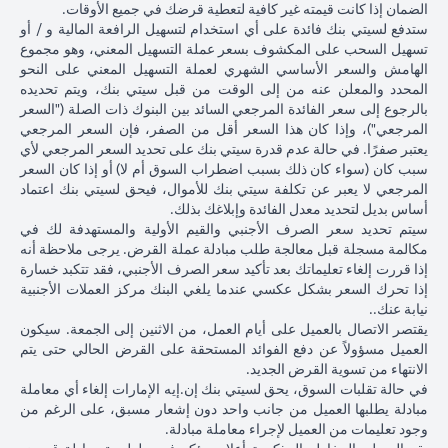
ذلك
الياباني مقابل
الدولار الأمري
الضمان إذا كانت قيمته غير كافية لتعطية قرضك في جميع الأوقات.
الأمريكي بنسبة 2٪
فارق
الدولار الأمريكي
بنسبة 2٪ ل
ستدفع لسيتي بنك فائدة على أي استخدام لتسهيل الرافعة المالية و / أو
ليصل إلى 102.90 ين
السعر
عند 105 ين ياباني
107.1 ين يابا
تسهيل السحب على المكشوف بسعر عملة التسهيل المعني، وهو مجموع
ياباني = دولار أمريكي
المستحق
= دولار أمريكي
دولار أمريكي
الهامش والسعر الأساسي الشهري لعملة التسهيل المعني على النحو
للبنك)
المحدد والمعلن عنه من إلى الوقت من قبل سيتي بنك، ويتم تحديده
بعد 1
بالرجوع إلى سعر الفائدة المرجعي السائد بين البنوك ذات الصلة ("السعر
شهر
المرجعي")، وإذا كان هذا السعر أقل من الصفر، فإن السعر المرجعي
يعتبر صفرًا. في حالة عدم قدرة سيتي بنك على تحديد السعر المرجعي لأي
مبلغ
سبب كان (سواء كان ذلك بسبب اضطراب السوق أم لا) أو إذا كان السعر
القرض
المرجعي لا يعبر عن تكلفة سيتي بنك للأموال، فيحق لسيتي بنك اعتماد
بالدولار
أساس بديل لتحديد معدل الفائدة وإبلاغك بذلك.
الأمريكي
سيتم تحديد سعر الصرف الأجنبي والقيم الأولية والمستهدفة لك في
إذا تم
مكالمة مسجلة قبل معالجة طلب مبادلة عملة القرض. يرجى ملاحظة أنه
تحويل
إذا قررت إلغاء تعليماتك بعد تأكيد سعر الصرف الأجنبي، فقد تتكبد خسارة
قرض
إذا تحرك السعر بشكل عكسي عندما يلغي البنك مركز العملات الأجنبية
102,125.85 دولار
100,083.33 دولار
,120.92
الين
نيابة عنك..
أمريكي
أمريكي
أمريكي
الياباني
يقتصر الاتصال بالعميل على أيام العمل، من الاثنين إلى الجمعة. سيكون
8,750/107.10
(10,508,750/105
(10,508,750/102.90
مرة
العميل مسؤولاً عن دفع الفوائد المستحقة على القرض الحالي حتى يتم
ين ياباني)
ين ياباني)
ين ياباني)
أخرى
الانتهاء من تسوية القرض الجديد.
إلى
في حالة تقلبات السوق، يحق لسيتي بنك إن.إيه الإمارات إلغاء أي معاملة
قرض
مبادلة يطلبها العميل من جانب واحد دون إشعار مسبق، على الرغم من
بالدولار
وجود تعليمات من العميل لإجراء معاملة مبادلة.
الأمريكي