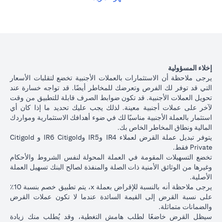
الياباني بسعر فائدة أقل بنسبة 1٪ سنويًا، وفقًا لسعر الصرف السائد.
opens in a new tab
الرجاء
النقر هنا
للاطلاع على أسعار إقراض التسهيلات المضمونة لعملات
القروض المتاحة.
يوضح الجدول أدناه مسار القرض بعد تحويل العملة.
تبديل
عملة
ياباني بسعر 105 دولار أمريكي / ين ياباني ( سعر العميل)
000
إخلاء المسؤولية
القروض
دولار أمريكي * 105 = 10,500,000 ين ياباني)
يرجى ملاحظة أن الاستثمارات بالعملات الأجنبية تخضع لتقلبات الأسعار
التجارية
التي قد توفر لك الفرص وتعرضك للمخاطر أيضًا. قد تواجه خسارة عند
تحويل العملات الأجنبية. قد تكون ضوابط الصرف قابلة للتطبيق من وقت
إذا استمريت في قرض بالدولار الأمريكي، على أساس سعر فائد
أصل
لآخر على عملات أجنبية معينة. لذلك يجب عليك تحديد ما إذا كان أي
2.00٪ سنويًا، فسيكون أصل القرض + الفائدة بعد شهر واحد
مبلغ
استثمار بالعملة الأجنبية مناسبًا لك في ضوء أهدافك الاستثمارية ومواردك
100،166.67 دولار أمريكي.
القرض +
المالية ونطاق المخاطر الخاص بك.
الآن بعد أن قمت بتحويل قرضك بالدولار الأمريكي إلى قرض بال
الفائدة
يتوفر تبديل عملة القرض لعملاء IR4 وIR5 وIR6 Citigold و Citigold
الياباني بسعر 105 دولار أمريكي / ين ياباني، بناءً على سعر الف
بعد 1
Private فقط.
1.00٪ سنويًا، سيكون أصل القرض + الفائدة بعد شهر واحد
شهر
تخضع التسهيلات المقومة في العملة المحولة لنفس الشروط والأحكام
10,508,750 ين ياباني.
وغيرها من الوثائق الأمنية ذات الصلة والمنفذة لصالح البنك تسهيل العملة
سعر
الأصلية.
الصرف
يرجى ملاحظة أنه بالنسبة للإقراض بعملة x، يتم تطبيق خصم بنسبة 10٪
الأجنبي
على نسبة القرض إلى القيمة السائدة عندما لا تكون عملات القرض
للعميل
السيناريو 2:
السينار
والضمانات متماثلة.
السيناريو 1: ارتفاع الين
(بما في
استقرار سعر الين
الين الياباني م
سيظل القرض خاضعًا لطلب هامش التغطية، وقد يُطلب منك زيادة
الياباني مقابل الدولار