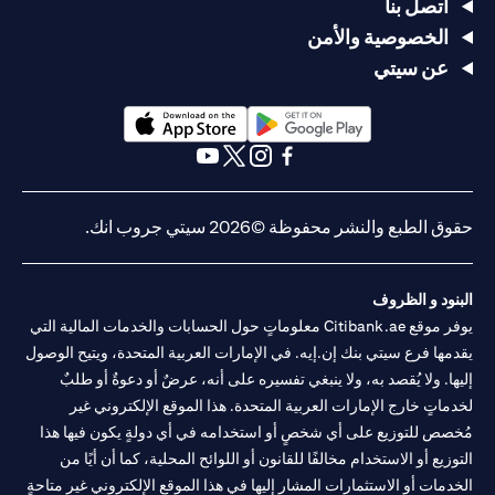
يصل السعر
يصل السعر
USD/JPY
اتصل بنا
سعر
105 >
إلى
إلى
= 105
الخصوصية والأمن
الدولار
USD/JPY
USD/JPY =
USD/JPY =
في 2 مايو
الأمريكي/
< 100
عن سيتي
105 في 20
100 في 20
(وقت
الين
في
أبريل
أبريل
انتهاء
الياباني
الثلاثين
صلاحية
يومًا التالية
الطلب)
opens in a new tab
opens in a new tab
يتم تحويل
يتم تحويل
opens in a new tab
opens in a new tab
opens in a new tab
opens in a new tab
القرض من
القرض من
الين الياباني
الين الياباني
حقوق الطبع والنشر محفوظة ©2026 سيتي جروب انك.
(JPY) إلى
(JPY) إلى
الدولار
الدولار
لا يوجد
الأمريكي
الأمريكي
تأثير، لم
البنود و الظروف
(USD) بسعر
(USD) بسعر
التأثير
لا تأثير، لا
يتم تحويل
يوفر موقع Citibank.ae معلوماتٍ حول الحسابات والخدمات المالية التي
105 لتحقيق
100 لوقف
على
يتم تحويل
القرض
الربح، ويتم
الخسارة،
يقدمها فرع سيتي بنك إن.إيه. في الإمارات العربية المتحدة، ويتيح الوصول
القرض
القرض
لأن
إلغاء الأمر
ويتم إلغاء
إليها. ولا يُقصد به، ولا ينبغي تفسيره على أنه، عرضٌ أو دعوةٌ أو طلبٌ
الطلب قد
الآخر (أمر
الأمر الآخر
لخدماتٍ خارج الإمارات العربية المتحدة. هذا الموقع الإلكتروني غير
انتهى
وقف
(أمر جني
مُخصص للتوزيع على أي شخصٍ أو استخدامه في أي دولةٍ يكون فيها هذا
الخسارة عند
الأرباح عند
التوزيع أو الاستخدام مخالفًا للقانون أو اللوائح المحلية، كما أن أيًا من
سعر
سعر
USD/JPY =
USD/JPY =
الخدمات أو الاستثمارات المشار إليها في هذا الموقع الإلكتروني غير متاحةٍ