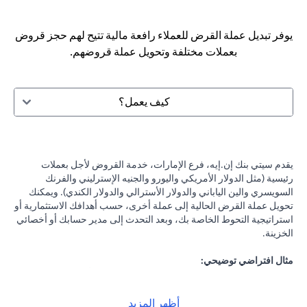
يوفر تبديل عملة القرض للعملاء رافعة مالية تتيح لهم حجز قروض
بعملات مختلفة وتحويل عملة قروضهم.
كيف يعمل؟
يقدم سيتي بنك إن.إيه، فرع الإمارات، خدمة القروض لأجل بعملات
رئيسية (مثل الدولار الأمريكي واليورو والجنيه الإسترليني والفرنك
السويسري والين الياباني والدولار الأسترالي والدولار الكندي). ويمكنك
تحويل عملة القرض الحالية إلى عملة أخرى، حسب أهدافك الاستثمارية أو
استراتيجية التحوط الخاصة بك، وبعد التحدث إلى مدير حسابك أو أخصائي
الخزينة.
مثال افتراضي توضيحي:
لنفرض أنك حصلت على قرض بقيمة 100,000 دولار أمريكي بفائدة 2٪
سنويًا، وكانت التوقعات تشير إلى احتمالية انخفاض الين الياباني مقابل
الدولار الأمريكي، فيمكنك تحويل قرضك بالدولار الأمريكي إلى الين
أظهر المزيد