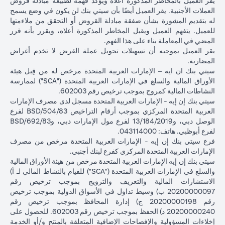
يقر العميل بالمخاطر المذكورة أعلاه ويؤكد فهمه لطبيعة مبادلة قروض
بعد شهر
العملات الأجنبية. يقر العميل أيضًا بأن سيتي بنك لن يكون في وضع يسمح
واحد
له بتقديم المشورة بشأن صفقة مبادلة القروض أو التحقق من ملاءمتها
للعميل. يتفهم العميل ويقبل المخاطر المذكورة أعلاه، ويقرر بأنه قرر
إجمالي الربح =
المضي في المعاملة بناء على هذا الفهم.
إجمالي الخسارة =
83.34 دولار
إجمالي الربح =
يقر العميل بموجبه أن تسهيلات تحويل عملة القرض لا تخدم أغراض
1,959.18 دولار
إجمالي
أمريكي
2,045.75 د
المضاربة.
أمريكي (100,166.67
الربح /
(100,166.67 دولار
أمريكي (
سيتي بنك ان ايه – الإمارات العربية المتحدة مرخص له من قِبل هيئة
دولار أمريكي ناقص
الخسارة
أمريكي ناقص
دولار أمريكي 
الأوراق المالية والسلع في الإمارات العربية المتحدة ("SCA") لممارسة
102,125.85 دولار
100,083.33 دولار
98,120.92)
النشاطات المالية كمروج بموجب ترخيص رقم 602003.
أمريكي)
أمريكي)
سيتي بنك إن إيه - الإمارات العربية المتحدة مسجل لدى مصرف الإمارات
العربية المتحدة المركزي بموجب أرقام التراخيص BSD/504/83 لفرع
الأسعار المذكورة في الجدول التوضيحي أعلاه (أ) تشمل الفارق السعري
الوصل دبي، و13/184/2019 لفرع مول الإمارات دبي، وBSD/692/83
المستحق البنك؛ و (ب) لا تدل على أسعار الفائدة السابقة أو المستقبلية أو
لفرع أبوظبي. هاتف: 043114000.
أسعار الصرف الفورية.
فرع سيتي بنك إن إيه - الإمارات العربية المتحدة مرخص من مصرف
الإمارات العربية المتحدة المركزي كفرع لبنك أجنبي.
يرجى ملاحظة النقاط التالية عند إجراء معاملات تحويل عملة القرض:
سيتي بنك إن إيه الإمارات العربية المتحدة مرخص من هيئة الأوراق المالية
تتوقف قدرتك على القيام بمعاملات تحويل عملة القرض على توافر
والسلع في الإمارات العربية المتحدة ("SCA") للقيام بالنشاط المالي لـ أ)
هامش كافٍ في محفظتك، ذلك أن نقص الهامش الناتج عن ارتفاع قيمة
الاستشارات المالية والتعريف والترويج بموجب ترخيص رقم
عملة القرض الحالية من شأنه أن يؤثر على قدرتك على إجراء معاملات
20200000097 ب) وسيط تداول في الأسواق الدولية بموجب ترخيص
تحويل عملة القرض. قد تتطلب معاملات تحويل عملة القرض إيداع أموال
رقم 20200000198 ج) إدارة المحافظ بموجب ترخيص رقم
إضافية (طلب الهامش) بسبب تقلبات العملات الأجنبية، مما يؤدي إلى
20200000240 د) الحفظ بموجب ترخيص رقم 602003. للحصول على
ارتفاع قيمة عملة القرض الجديدة مقابل عملة قرضك السابقة.
إخلاءات المسؤولية والإفصاحات الإضافية المتعلقة بالمنتج و/أو الخدمة
تأتي عملات القروض المختلفة بأسعار فائدة مختلفة، بعضها أعلى وبعضها