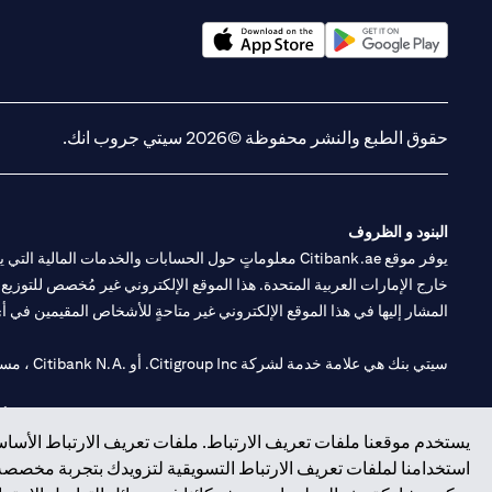
(opens in a new tab)
(opens in a new tab)
حقوق الطبع والنشر محفوظة ©2026 سيتي جروب انك.
البنود و الظروف
يوفر موقع Citibank.ae معلوماتٍ حول الحسابات والخدمات 
خارج الإمارات العربية المتحدة. هذا الموقع الإلكتروني غير مُخصص للتوزيع ع
المشار إليها في هذا الموقع الإلكتروني غير متاحةٍ للأشخاص المقيمين في أي د
سيتي بنك هي علامة خدمة لشركة Citigroup Inc. أو .Citibank N.A ، مستخدمة ومسجلة في جميع أنحاء العالم.
سيتي بنك إن. إيه. الإمارات مسجل لدى مصرف الإمارات المركزي تحت أرقام التراخيص 202563 لفرع الوصل في دبي، 531989 لفرع
يستخدم موقعنا ملفات تعريف الارتباط. ملفات تعريف الارتباط الأساسي
فرع سيتي بنك إن إيه - الإمارات العربية المتحدة مرخص من مصرف الإمارا
استخدامنا لملفات تعريف الارتباط التسويقية لتزويدك بتجربة مخصصة ع