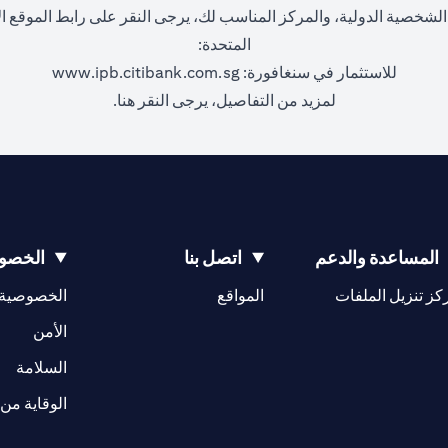
شخصية الدولية، والمركز المناسب لك، يرجى النقر على رابط الموقع الإلك
المتحدة:
(opens in a new tab)
للاستثمار في سنغافورة:
www.ipb.citibank.com.sg
(opens in a new tab)
لمزيد من التفاصيل، يرجى
النقر هنا.
المساعدة والدعم
اتصل بنا
الخصوص
(opens in a new tab)
كز تنزيل الملفات
المواقع
الخصوصية
(opens in a new tab)
الأمن
(opens in a new tab)
السلامة
الوقاية من 