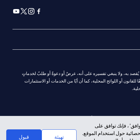
(opens in a new tab)
(opens in a new tab)
(opens in a new tab)
(opens in a new tab)
ا. ولا يُقصد به، ولا ينبغي تفسيره على أنه، عرضٌ أو دعوةٌ أو طلبٌ لخدماتٍ
لقانون أو اللوائح المحلية، كما أن أيًا من الخدمات أو الاستثمارات
لية.
CN-1002019
لفرع أبوظبي. هاتف: 4000 311 04.
افق' ، فإنك توافق على
إحصائية حول استخدام الموقع.
سيتي بنك إن إيه الإمارات العربية المتحدة مرخص من هيئة الأوراق المالية والسلع في الإمارات العربية المتحدة ("SCA") للقيام بالنشاط المالي لـ أ) الاستشارات المالية والتعريف والترويج بموجب ترخيص رقم 20200000097 ب)
تهيئة
قبول