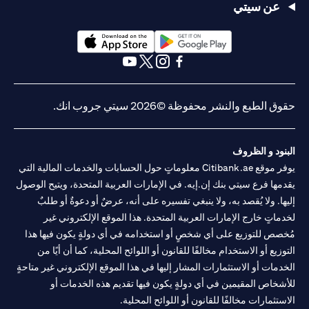
عن سيتي
opens in a new tab
opens in a new tab
opens in a new tab
opens in a new tab
opens in a new tab
opens in a new tab
حقوق الطبع والنشر محفوظة ©2026 سيتي جروب انك.
البنود و الظروف
يوفر موقع Citibank.ae معلوماتٍ حول الحسابات والخدمات المالية التي
يقدمها فرع سيتي بنك إن.إيه. في الإمارات العربية المتحدة، ويتيح الوصول
إليها. ولا يُقصد به، ولا ينبغي تفسيره على أنه، عرضٌ أو دعوةٌ أو طلبٌ
لخدماتٍ خارج الإمارات العربية المتحدة. هذا الموقع الإلكتروني غير
مُخصص للتوزيع على أي شخصٍ أو استخدامه في أي دولةٍ يكون فيها هذا
التوزيع أو الاستخدام مخالفًا للقانون أو اللوائح المحلية، كما أن أيًا من
الخدمات أو الاستثمارات المشار إليها في هذا الموقع الإلكتروني غير متاحةٍ
للأشخاص المقيمين في أي دولةٍ يكون فيها تقديم هذه الخدمات أو
الاستثمارات مخالفًا للقانون أو اللوائح المحلية.