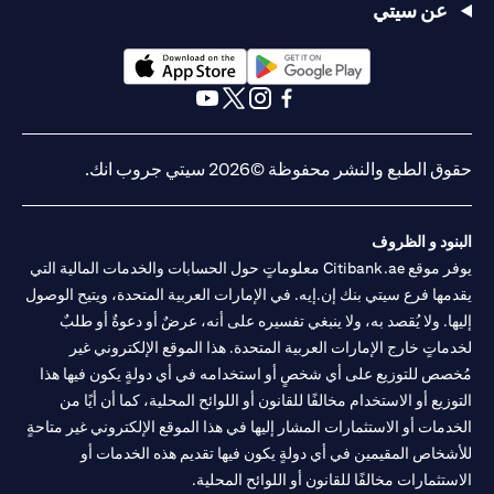
عن سيتي
(opens in a new tab)
(opens in a new tab)
(opens in a new tab)
(opens in a new tab)
(opens in a new tab)
(opens in a new tab)
حقوق الطبع والنشر محفوظة ©2026 سيتي جروب انك.
البنود و الظروف
يوفر موقع Citibank.ae معلوماتٍ حول الحسابات والخدمات المالية التي
يقدمها فرع سيتي بنك إن.إيه. في الإمارات العربية المتحدة، ويتيح الوصول
إليها. ولا يُقصد به، ولا ينبغي تفسيره على أنه، عرضٌ أو دعوةٌ أو طلبٌ
لخدماتٍ خارج الإمارات العربية المتحدة. هذا الموقع الإلكتروني غير
مُخصص للتوزيع على أي شخصٍ أو استخدامه في أي دولةٍ يكون فيها هذا
التوزيع أو الاستخدام مخالفًا للقانون أو اللوائح المحلية، كما أن أيًا من
الخدمات أو الاستثمارات المشار إليها في هذا الموقع الإلكتروني غير متاحةٍ
للأشخاص المقيمين في أي دولةٍ يكون فيها تقديم هذه الخدمات أو
الاستثمارات مخالفًا للقانون أو اللوائح المحلية.