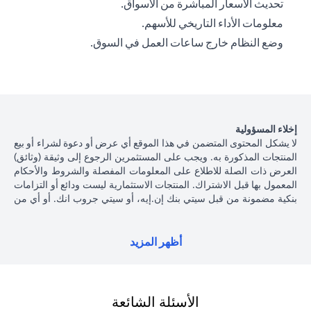
تحديث الأسعار المباشرة من الأسواق.
معلومات الأداء التاريخي للأسهم.
وضع النظام خارج ساعات العمل في السوق.
إخلاء المسؤولية
لا يشكل المحتوى المتضمن في هذا الموقع أي عرض أو دعوة لشراء أو بيع
المنتجات المذكورة به. ويجب على المستثمرين الرجوع إلى وثيقة (وثائق)
العرض ذات الصلة للاطلاع على المعلومات المفصلة والشروط والأحكام
المعمول بها قبل الاشتراك. المنتجات الاستثمارية ليست ودائع أو التزامات
بنكية مضمونة من قبل سيتي بنك إن.إيه، أو سيتي جروب انك. أو أي من
شركاتهما الفرعية أو التابعة، ما لم يُذكر ذلك على وجه التحديد. منتجات
الاستثمار ليست مؤمنة من جانب الحكومة أو الجهات الحكومية، وبالتالي
فإن منتجات الاستثمار والخزانة تخضع لمخاطر الاستثمار، بما في ذلك
أظهر المزيد
الخسارة المحتملة للمبلغ الأصلي المستثمر. الأداء السابق لمنتجات
الاستثمار ليس مؤشرا على النتائج المستقبلية، بمعنى أن الأسعار قد ترتفع
أو تنخفض. يجب أن يكون المستثمرون الذين يستثمرون في منتجات
استثمارية و / أو منتجات خزينة مقومة بعملة أجنبية (غير محلية) على دراية
الأسئلة الشائعة
بمخاطر تقلبات أسعار الصرف التي قد تتسبب في خسارة رأس المال عند