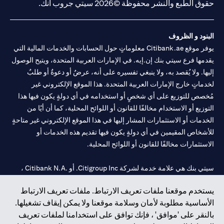
حقوق الطبع والنشر محفوظة ©2026 سيتي جروب انك.
البنود و الظروف
يوفر موقع Citibank.ae معلوماتٍ حول الحسابات والخدمات المالية التي
يقدمها فرع سيتي بنك إن.إيه. في الإمارات العربية المتحدة، ويتيح الوصول
إليها. ولا يُقصد به، ولا ينبغي تفسيره على أنه، عرضٌ أو دعوةٌ أو طلبٌ
لخدماتٍ خارج الإمارات العربية المتحدة. هذا الموقع الإلكتروني غير
مُخصص للتوزيع على أي شخصٍ أو استخدامه في أي دولةٍ يكون فيها هذا
التوزيع أو الاستخدام مخالفًا للقانون أو اللوائح المحلية، كما أن أيًا من
الخدمات أو الاستثمارات المشار إليها في هذا الموقع الإلكتروني غير متاحةٍ
للأشخاص المقيمين في أي دولةٍ يكون فيها تقديم هذه الخدمات أو
الاستثمارات مخالفًا للقانون أو اللوائح المحلية.
سيتي بنك هي علامة خدمة لشركة Citigroup Inc. أو .Citibank N.A ،
مستخدمة ومسجلة في جميع أنحاء العالم.
يستخدم موقعنا ملفات تعريف الارتباط. ملفات تعريف الارتباط
الأساسية مطلوبة لأمان وسلامة موقعنا ولا يمكن إيقاف تشغيلها.
سيتي بنك إن. إيه. الإمارات مسجل لدى مصرف الإمارات المركزي تحت
بالنقر على 'موافق' ، فإنك توافق على استخدامنا لملفات تعريف
أرقام التراخيص 202563 لفرع الوصل في دبي، 531989 لفرع مول