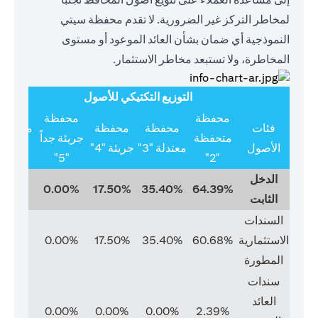
لمخاطر التركز غير الضرورية. لا تقدم محفظة سيتي
النموذجية أي ضمان بشأن العائد الموعود أو مستوى
المخاطرة، ولا تستبعد مخاطر الاستثمار.
التوزيع التكتيكي للأصول
محفظة
محفظة
فئات
محفظة
محفظة
متخصص
متحفظة
جريئة جداً
الأصول
معتدلة "3"
جريئة "4"
"6"
"5"
"2"
الدخل
0.00%
0.00%
17.50%
35.40%
64.39%
الثابت
السندات
الاستثمارية
60.68%
35.40%
17.50%
0.00%
0.00%
المطورة
سندات
العائد
0.00%
0.00%
0.00%
0.00%
2.39%