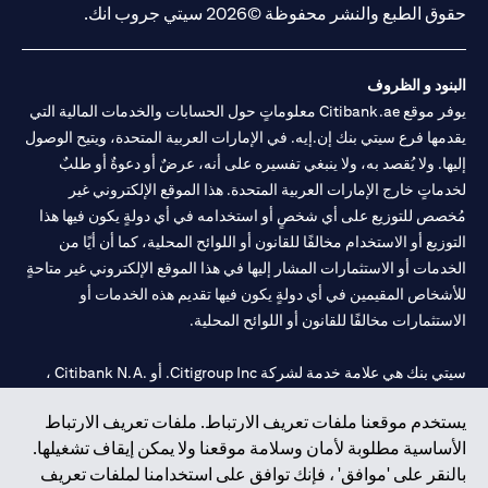
حقوق الطبع والنشر محفوظة ©2026 سيتي جروب انك.
البنود و الظروف
يوفر موقع Citibank.ae معلوماتٍ حول الحسابات والخدمات المالية التي
يقدمها فرع سيتي بنك إن.إيه. في الإمارات العربية المتحدة، ويتيح الوصول
إليها. ولا يُقصد به، ولا ينبغي تفسيره على أنه، عرضٌ أو دعوةٌ أو طلبٌ
لخدماتٍ خارج الإمارات العربية المتحدة. هذا الموقع الإلكتروني غير
مُخصص للتوزيع على أي شخصٍ أو استخدامه في أي دولةٍ يكون فيها هذا
التوزيع أو الاستخدام مخالفًا للقانون أو اللوائح المحلية، كما أن أيًا من
الخدمات أو الاستثمارات المشار إليها في هذا الموقع الإلكتروني غير متاحةٍ
للأشخاص المقيمين في أي دولةٍ يكون فيها تقديم هذه الخدمات أو
الاستثمارات مخالفًا للقانون أو اللوائح المحلية.
سيتي بنك هي علامة خدمة لشركة Citigroup Inc. أو .Citibank N.A ،
مستخدمة ومسجلة في جميع أنحاء العالم.
يستخدم موقعنا ملفات تعريف الارتباط. ملفات تعريف الارتباط
الأساسية مطلوبة لأمان وسلامة موقعنا ولا يمكن إيقاف تشغيلها.
سيتي بنك إن. إيه. الإمارات مسجل لدى مصرف الإمارات المركزي تحت
بالنقر على 'موافق' ، فإنك توافق على استخدامنا لملفات تعريف
أرقام التراخيص 202563 لفرع الوصل في دبي، 531989 لفرع مول