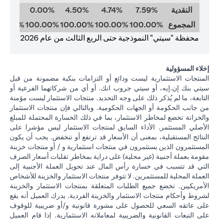
النقدية
7.59%
4.74%
4.50%
0.00%
0.00%
المجموع
100.00%
100.00%
100.00%
100.00%
00.00%
محفظة "سيتي" النموذجية حتى الربع الثالث من عام 2026
إخلاء المسؤولية
المنتجات الاستثمارية ليست ودائع أو التزامات بنكية مضمونة من قبل
سيتي بنك إن.إيه، أو سيتي جروب انك. أو أي من شركاتهما الفرعية أو
التابعة، ما لم يُذكر ذلك على وجه التحديد. منتجات الاستثمار ليست مؤمنة
من جانب الحكومة أو الجهات الحكومية. وبالتالي فإن منتجات الاستثمار
والخزانة تخضع لمخاطر الاستثمار، بما في ذلك الخسارة المحتملة للمبلغ
الأصلي المستثمر. الأداء السابق لمنتجات الاستثمار ليس مؤشرا على
النتائج المستقبلية، بمعنى أن الأسعار قد ترتفع أو تنخفض. يجب أن يكون
المستثمرون الذين يستثمرون في منتجات استثمارية و / أو منتجات خزينة
مقومة بعملة أجنبية (غير محلية) على دراية بمخاطر تقلبات أسعار الصرف
التي قد تتسبب في خسارة رأس المال عند تحويل العملة الأجنبية إلى
العملة المحلية للمستثمرين. لا تتوفر منتجات الاستثمار والخزينة للأشخاص
الأمريكيين. تخضع جميع الطلبات المتعلقة بمنتجات الاستثمار والخزينة
لشروط وأحكام منتجات الاستثمار والخزينة الفردية. يدرك العميل أنه يقع
على عاتقه السعي للحصول على مشورة قانونية و/أو ضريبية للوقوف
على التبعات القانونية والضريبية لمعاملاته الاستثمارية. إذا قام العميل