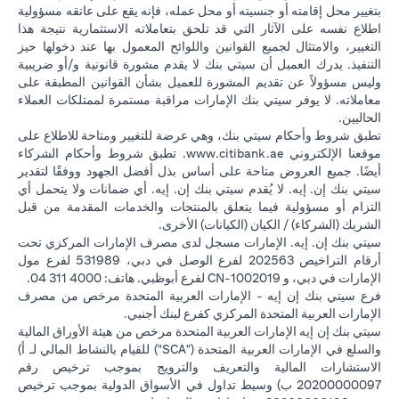
بتغيير محل إقامته أو جنسيته أو محل عمله، فإنه يقع على عاتقه مسؤولية
اطلاع نفسه على الآثار التي قد تلحق بتعاملاته الاستثمارية نتيجة هذا
التغيير، والامتثال لجميع القوانين واللوائح المعمول بها عند دخولها حيز
التنفيذ. يدرك العميل أن سيتي بنك لا يقدم مشورة قانونية و/أو ضريبية
وليس مسؤولاً عن تقديم المشورة للعميل بشأن القوانين المطبقة على
معاملاته. لا يوفر سيتي بنك الإمارات مراقبة مستمرة لممتلكات العملاء
الحاليين.
تطبق شروط وأحكام سيتي بنك، وهي عرضة للتغيير ومتاحة للاطلاع على
opens in a new tab
موقعنا الإلكتروني
www.citibank.ae
. تطبق شروط وأحكام الشركاء
أيضًا. جميع العروض متاحة على أساس بذل أفضل الجهود ووفقًا لتقدير
سيتي بنك إن. إيه. لا يُقدم سيتي بنك إن. إيه. أي ضمانات ولا يتحمل أي
التزام أو مسؤولية فيما يتعلق بالمنتجات والخدمات المقدمة من قبل
الشريك (الشركاء) / الكيان (الكيانات) الأخرى.
سيتي بنك إن. إيه. الإمارات مسجل لدى مصرف الإمارات المركزي تحت
أرقام التراخيص 202563 لفرع الوصل في دبي، 531989 لفرع مول
الإمارات في دبي، و CN-1002019 لفرع أبوظبي. هاتف: 4000 311 04.
فرع سيتي بنك إن إيه - الإمارات العربية المتحدة مرخص من مصرف
الإمارات العربية المتحدة المركزي كفرع لبنك أجنبي.
سيتي بنك إن إيه الإمارات العربية المتحدة مرخص من هيئة الأوراق المالية
والسلع في الإمارات العربية المتحدة ("SCA") للقيام بالنشاط المالي لـ أ)
الاستشارات المالية والتعريف والترويج بموجب ترخيص رقم
20200000097 ب) وسيط تداول في الأسواق الدولية بموجب ترخيص