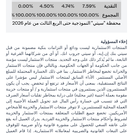
النقدية
7.59%
4.74%
4.50%
0.00%
0.00%
المجموع
100.00%
100.00%
100.00%
100.00%
00.00%
محفظة "سيتي" النموذجية حتى الربع الثالث من عام 2026
إخلاء المسؤولية
المنتجات الاستثمارية ليست ودائع أو التزامات بنكية مضمونة من قبل
سيتي بنك إن.إيه، أو سيتي جروب انك. أو أي من شركاتهما الفرعية أو
التابعة، ما لم يُذكر ذلك على وجه التحديد. منتجات الاستثمار ليست مؤمنة
من جانب الحكومة أو الجهات الحكومية. وبالتالي فإن منتجات الاستثمار
والخزانة تخضع لمخاطر الاستثمار، بما في ذلك الخسارة المحتملة للمبلغ
الأصلي المستثمر. الأداء السابق لمنتجات الاستثمار ليس مؤشرا على
النتائج المستقبلية، بمعنى أن الأسعار قد ترتفع أو تنخفض. يجب أن يكون
المستثمرون الذين يستثمرون في منتجات استثمارية و / أو منتجات خزينة
مقومة بعملة أجنبية (غير محلية) على دراية بمخاطر تقلبات أسعار الصرف
التي قد تتسبب في خسارة رأس المال عند تحويل العملة الأجنبية إلى
العملة المحلية للمستثمرين. لا تتوفر منتجات الاستثمار والخزينة للأشخاص
الأمريكيين. تخضع جميع الطلبات المتعلقة بمنتجات الاستثمار والخزينة
لشروط وأحكام منتجات الاستثمار والخزينة الفردية. يدرك العميل أنه يقع
على عاتقه السعي للحصول على مشورة قانونية و/أو ضريبية للوقوف
على التبعات القانونية والضريبية لمعاملاته الاستثمارية. إذا قام العميل