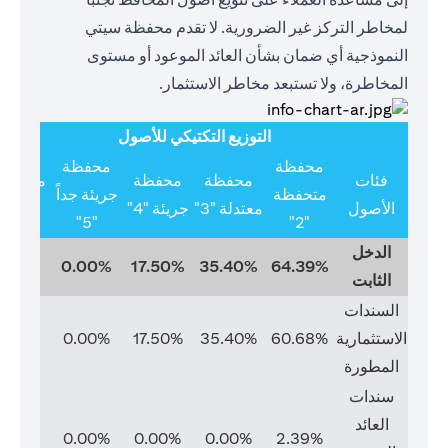
لمخاطر التركز غير الضرورية. لا تقدم محفظة سيتي
النموذجية أي ضمان بشأن العائد الموعود أو مستوى
المخاطرة، ولا تستبعد مخاطر الاستثمار.
التوزيع التكتيكي للأصول
محفظة
محفظة
فئات
محفظة
محفظة
متخصص
متحفظة
جريئة جداً
الأصول
معتدلة "3"
جريئة "4"
"6"
"5"
"2"
الدخل
0.00%
0.00%
17.50%
35.40%
64.39%
الثابت
السندات
الاستثمارية
60.68%
35.40%
17.50%
0.00%
0.00%
المطورة
سندات
العائد
0.00%
0.00%
0.00%
0.00%
2.39%