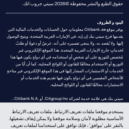
حقوق الطبع والنشر محفوظة ©2026 سيتي جروب انك.
البنود و الظروف
يوفر موقع Citibank.ae معلوماتٍ حول الحسابات والخدمات المالية التي
يقدمها فرع سيتي بنك إن.إيه. في الإمارات العربية المتحدة، ويتيح الوصول
إليها. ولا يُقصد به، ولا ينبغي تفسيره على أنه، عرضٌ أو دعوةٌ أو طلبٌ
لخدماتٍ خارج الإمارات العربية المتحدة. هذا الموقع الإلكتروني غير
مُخصص للتوزيع على أي شخصٍ أو استخدامه في أي دولةٍ يكون فيها هذا
التوزيع أو الاستخدام مخالفًا للقانون أو اللوائح المحلية، كما أن أيًا من
الخدمات أو الاستثمارات المشار إليها في هذا الموقع الإلكتروني غير متاحةٍ
للأشخاص المقيمين في أي دولةٍ يكون فيها تقديم هذه الخدمات أو
الاستثمارات مخالفًا للقانون أو اللوائح المحلية.
سيتي بنك هي علامة خدمة لشركة Citigroup Inc. أو .Citibank N.A ،
مستخدمة ومسجلة في جميع أنحاء العالم.
يستخدم موقعنا ملفات تعريف الارتباط. ملفات تعريف الارتباط
الأساسية مطلوبة لأمان وسلامة موقعنا ولا يمكن إيقاف تشغيلها.
سيتي بنك إن. إيه. الإمارات مسجل لدى مصرف الإمارات المركزي تحت
بالنقر على 'موافق' ، فإنك توافق على استخدامنا لملفات تعريف
أرقام التراخيص 202563 لفرع الوصل في دبي، 531989 لفرع مول