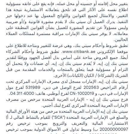
بتغيير محل إقامته أو جنسيته أو محل عمله، فإنه يقع على عاتقه مسؤولية
اطلاع نفسه على الآثار التي قد تلحق بتعاملاته الاستثمارية نتيجة هذا
التغيير، والامتثال لجميع القوانين واللوائح المعمول بها عند دخولها حيز
التنفيذ. يدرك العميل أن سيتي بنك لا يقدم مشورة قانونية و/أو ضريبية
وليس مسؤولاً عن تقديم المشورة للعميل بشأن القوانين المطبقة على
معاملاته. لا يوفر سيتي بنك الإمارات مراقبة مستمرة لممتلكات العملاء
الحاليين.
تطبق شروط وأحكام سيتي بنك، وهي عرضة للتغيير ومتاحة للاطلاع على
(opens in a new tab)
موقعنا الإلكتروني
www.citibank.ae
. تطبق شروط وأحكام الشركاء
أيضًا. جميع العروض متاحة على أساس بذل أفضل الجهود ووفقًا لتقدير
سيتي بنك إن. إيه. لا يُقدم سيتي بنك إن. إيه. أي ضمانات ولا يتحمل أي
التزام أو مسؤولية فيما يتعلق بالمنتجات والخدمات المقدمة من قبل
الشريك (الشركاء) / الكيان (الكيانات) الأخرى.
سيتي بنك إن. إيه. الإمارات مسجل لدى مصرف الإمارات المركزي تحت
أرقام التراخيص 202563 لفرع الوصل في دبي، 531989 لفرع مول
الإمارات في دبي، و CN-1002019 لفرع أبوظبي. هاتف: 4000 311 04.
فرع سيتي بنك إن إيه - الإمارات العربية المتحدة مرخص من مصرف
الإمارات العربية المتحدة المركزي كفرع لبنك أجنبي.
سيتي بنك إن إيه الإمارات العربية المتحدة مرخص من هيئة الأوراق المالية
والسلع في الإمارات العربية المتحدة ("SCA") للقيام بالنشاط المالي لـ أ)
الاستشارات المالية والتعريف والترويج بموجب ترخيص رقم
20200000097 ب) وسيط تداول في الأسواق الدولية بموجب ترخيص