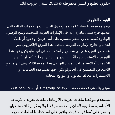
حقوق الطبع والنشر محفوظة ©2026 سيتي جروب انك.
البنود و الظروف
يوفر موقع Citibank.ae معلوماتٍ حول الحسابات والخدمات المالية التي
يقدمها فرع سيتي بنك إن.إيه. في الإمارات العربية المتحدة، ويتيح الوصول
إليها. ولا يُقصد به، ولا ينبغي تفسيره على أنه، عرضٌ أو دعوةٌ أو طلبٌ
لخدماتٍ خارج الإمارات العربية المتحدة. هذا الموقع الإلكتروني غير
مُخصص للتوزيع على أي شخصٍ أو استخدامه في أي دولةٍ يكون فيها هذا
التوزيع أو الاستخدام مخالفًا للقانون أو اللوائح المحلية، كما أن أيًا من
الخدمات أو الاستثمارات المشار إليها في هذا الموقع الإلكتروني غير متاحةٍ
للأشخاص المقيمين في أي دولةٍ يكون فيها تقديم هذه الخدمات أو
الاستثمارات مخالفًا للقانون أو اللوائح المحلية.
سيتي بنك هي علامة خدمة لشركة Citigroup Inc. أو .Citibank N.A ،
مستخدمة ومسجلة في جميع أنحاء العالم.
يستخدم موقعنا ملفات تعريف الارتباط. ملفات تعريف الارتباط
الأساسية مطلوبة لأمان وسلامة موقعنا ولا يمكن إيقاف تشغيلها.
سيتي بنك إن. إيه. الإمارات مسجل لدى مصرف الإمارات المركزي تحت
بالنقر على 'موافق' ، فإنك توافق على استخدامنا لملفات تعريف
أرقام التراخيص 202563 لفرع الوصل في دبي، 531989 لفرع مول