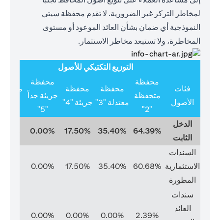
لمخاطر التركز غير الضرورية. لا تقدم محفظة سيتي
النموذجية أي ضمان بشأن العائد الموعود أو مستوى
المخاطرة، ولا تستبعد مخاطر الاستثمار.
التوزيع التكتيكي للأصول
محفظة
محفظة
فئات
محفظة
محفظة
متخصص
متحفظة
جريئة جداً
الأصول
معتدلة "3"
جريئة "4"
"6"
"5"
"2"
الدخل
0.00%
0.00%
17.50%
35.40%
64.39%
الثابت
السندات
الاستثمارية
60.68%
35.40%
17.50%
0.00%
0.00%
المطورة
سندات
العائد
0.00%
0.00%
0.00%
0.00%
2.39%