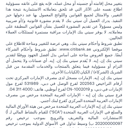
بتغيير محل إقامته أو جنسيته أو محل عمله، فإنه يقع على عاتقه مسؤولية
اطلاع نفسه على الآثار التي قد تلحق بتعاملاته الاستثمارية نتيجة هذا
التغيير، والامتثال لجميع القوانين واللوائح المعمول بها عند دخولها حيز
التنفيذ. يدرك العميل أن سيتي بنك لا يقدم مشورة قانونية و/أو ضريبية
وليس مسؤولاً عن تقديم المشورة للعميل بشأن القوانين المطبقة على
معاملاته. لا يوفر سيتي بنك الإمارات مراقبة مستمرة لممتلكات العملاء
الحاليين.
تطبق شروط وأحكام سيتي بنك، وهي عرضة للتغيير ومتاحة للاطلاع على
(opens in a new tab)
موقعنا الإلكتروني
www.citibank.ae
. تطبق شروط وأحكام الشركاء
أيضًا. جميع العروض متاحة على أساس بذل أفضل الجهود ووفقًا لتقدير
سيتي بنك إن. إيه. لا يُقدم سيتي بنك إن. إيه. أي ضمانات ولا يتحمل أي
التزام أو مسؤولية فيما يتعلق بالمنتجات والخدمات المقدمة من قبل
الشريك (الشركاء) / الكيان (الكيانات) الأخرى.
سيتي بنك إن. إيه. الإمارات مسجل لدى مصرف الإمارات المركزي تحت
أرقام التراخيص 202563 لفرع الوصل في دبي، 531989 لفرع مول
الإمارات في دبي، و CN-1002019 لفرع أبوظبي. هاتف: 4000 311 04.
فرع سيتي بنك إن إيه - الإمارات العربية المتحدة مرخص من مصرف
الإمارات العربية المتحدة المركزي كفرع لبنك أجنبي.
سيتي بنك إن إيه الإمارات العربية المتحدة مرخص من هيئة الأوراق المالية
والسلع في الإمارات العربية المتحدة ("SCA") للقيام بالنشاط المالي لـ أ)
الاستشارات المالية والتعريف والترويج بموجب ترخيص رقم
20200000097 ب) وسيط تداول في الأسواق الدولية بموجب ترخيص