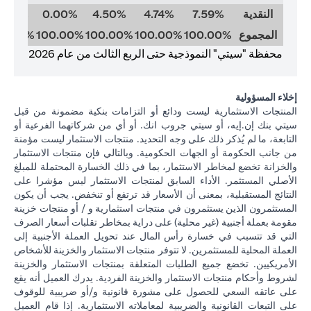
النقدية
7.59%
4.74%
4.50%
0.00%
0.00%
المجموع
100.00%
100.00%
100.00%
100.00%
00.00%
محفظة "سيتي" النموذجية حتى الربع الثالث من عام 2026
إخلاء المسؤولية
المنتجات الاستثمارية ليست ودائع أو التزامات بنكية مضمونة من قبل
سيتي بنك إن.إيه، أو سيتي جروب انك. أو أي من شركاتهما الفرعية أو
التابعة، ما لم يُذكر ذلك على وجه التحديد. منتجات الاستثمار ليست مؤمنة
من جانب الحكومة أو الجهات الحكومية. وبالتالي فإن منتجات الاستثمار
والخزانة تخضع لمخاطر الاستثمار، بما في ذلك الخسارة المحتملة للمبلغ
الأصلي المستثمر. الأداء السابق لمنتجات الاستثمار ليس مؤشرا على
النتائج المستقبلية، بمعنى أن الأسعار قد ترتفع أو تنخفض. يجب أن يكون
المستثمرون الذين يستثمرون في منتجات استثمارية و / أو منتجات خزينة
مقومة بعملة أجنبية (غير محلية) على دراية بمخاطر تقلبات أسعار الصرف
التي قد تتسبب في خسارة رأس المال عند تحويل العملة الأجنبية إلى
العملة المحلية للمستثمرين. لا تتوفر منتجات الاستثمار والخزينة للأشخاص
الأمريكيين. تخضع جميع الطلبات المتعلقة بمنتجات الاستثمار والخزينة
لشروط وأحكام منتجات الاستثمار والخزينة الفردية. يدرك العميل أنه يقع
على عاتقه السعي للحصول على مشورة قانونية و/أو ضريبية للوقوف
على التبعات القانونية والضريبية لمعاملاته الاستثمارية. إذا قام العميل