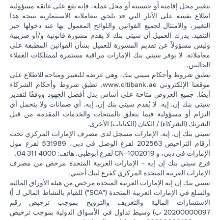
بتغيير محل إقامته أو جنسيته أو محل عمله، فإنه يقع على عاتقه مسؤولية
اطلاع نفسه على الآثار التي قد تلحق بتعاملاته الاستثمارية نتيجة هذا
التغيير، والامتثال لجميع القوانين واللوائح المعمول بها عند دخولها حيز
التنفيذ. يدرك العميل أن سيتي بنك لا يقدم مشورة قانونية و/أو ضريبية
وليس مسؤولاً عن تقديم المشورة للعميل بشأن القوانين المطبقة على
معاملاته. لا يوفر سيتي بنك الإمارات مراقبة مستمرة لممتلكات العملاء
الحاليين.
تطبق شروط وأحكام سيتي بنك، وهي عرضة للتغيير ومتاحة للاطلاع على
(opens in a new tab)
موقعنا الإلكتروني
www.citibank.ae
. تطبق شروط وأحكام الشركاء
أيضًا. جميع العروض متاحة على أساس بذل أفضل الجهود ووفقًا لتقدير
سيتي بنك إن. إيه. لا يُقدم سيتي بنك إن. إيه. أي ضمانات ولا يتحمل أي
التزام أو مسؤولية فيما يتعلق بالمنتجات والخدمات المقدمة من قبل
الشريك (الشركاء) / الكيان (الكيانات) الأخرى.
سيتي بنك إن. إيه. الإمارات مسجل لدى مصرف الإمارات المركزي تحت
أرقام التراخيص 202563 لفرع الوصل في دبي، 531989 لفرع مول
الإمارات في دبي، و CN-1002019 لفرع أبوظبي. هاتف: 4000 311 04.
فرع سيتي بنك إن إيه - الإمارات العربية المتحدة مرخص من مصرف
الإمارات العربية المتحدة المركزي كفرع لبنك أجنبي.
سيتي بنك إن إيه الإمارات العربية المتحدة مرخص من هيئة الأوراق المالية
والسلع في الإمارات العربية المتحدة ("SCA") للقيام بالنشاط المالي لـ أ)
الاستشارات المالية والتعريف والترويج بموجب ترخيص رقم
20200000097 ب) وسيط تداول في الأسواق الدولية بموجب ترخيص