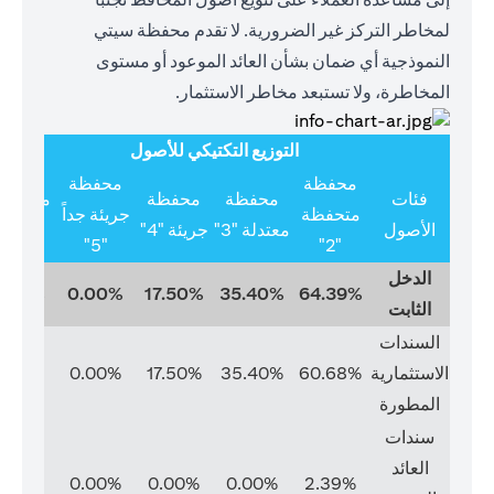
لمخاطر التركز غير الضرورية. لا تقدم محفظة سيتي
النموذجية أي ضمان بشأن العائد الموعود أو مستوى
المخاطرة، ولا تستبعد مخاطر الاستثمار.
التوزيع التكتيكي للأصول
محفظة
محفظة
فئات
محفظة
محفظة
متخصص
متحفظة
جريئة جداً
الأصول
معتدلة "3"
جريئة "4"
"6"
"5"
"2"
الدخل
0.00%
0.00%
17.50%
35.40%
64.39%
الثابت
السندات
الاستثمارية
60.68%
35.40%
17.50%
0.00%
0.00%
المطورة
سندات
العائد
0.00%
0.00%
0.00%
0.00%
2.39%