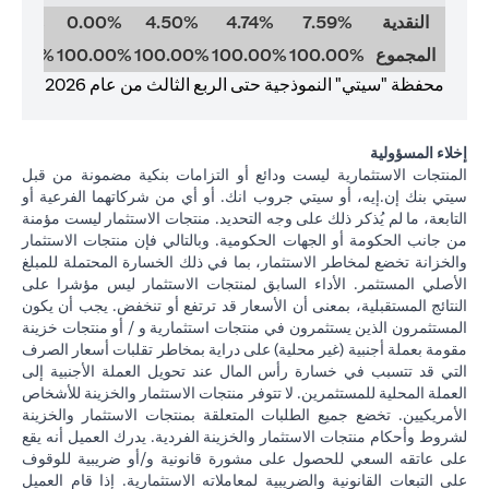
النقدية
7.59%
4.74%
4.50%
0.00%
0.00%
المجموع
100.00%
100.00%
100.00%
100.00%
00.00%
محفظة "سيتي" النموذجية حتى الربع الثالث من عام 2026
إخلاء المسؤولية
المنتجات الاستثمارية ليست ودائع أو التزامات بنكية مضمونة من قبل
سيتي بنك إن.إيه، أو سيتي جروب انك. أو أي من شركاتهما الفرعية أو
التابعة، ما لم يُذكر ذلك على وجه التحديد. منتجات الاستثمار ليست مؤمنة
من جانب الحكومة أو الجهات الحكومية. وبالتالي فإن منتجات الاستثمار
والخزانة تخضع لمخاطر الاستثمار، بما في ذلك الخسارة المحتملة للمبلغ
الأصلي المستثمر. الأداء السابق لمنتجات الاستثمار ليس مؤشرا على
النتائج المستقبلية، بمعنى أن الأسعار قد ترتفع أو تنخفض. يجب أن يكون
المستثمرون الذين يستثمرون في منتجات استثمارية و / أو منتجات خزينة
مقومة بعملة أجنبية (غير محلية) على دراية بمخاطر تقلبات أسعار الصرف
التي قد تتسبب في خسارة رأس المال عند تحويل العملة الأجنبية إلى
العملة المحلية للمستثمرين. لا تتوفر منتجات الاستثمار والخزينة للأشخاص
الأمريكيين. تخضع جميع الطلبات المتعلقة بمنتجات الاستثمار والخزينة
لشروط وأحكام منتجات الاستثمار والخزينة الفردية. يدرك العميل أنه يقع
على عاتقه السعي للحصول على مشورة قانونية و/أو ضريبية للوقوف
على التبعات القانونية والضريبية لمعاملاته الاستثمارية. إذا قام العميل