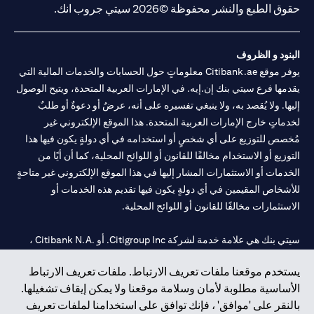
حقوق الطبع والنشر محفوظة ©2026 سيتي جروب انك.
البنود و الظروف
يوفر موقع Citibank.ae معلوماتٍ حول الحسابات والخدمات المالية التي
يقدمها فرع سيتي بنك إن.إيه. في الإمارات العربية المتحدة، ويتيح الوصول
إليها. ولا يُقصد به، ولا ينبغي تفسيره على أنه، عرضٌ أو دعوةٌ أو طلبٌ
لخدماتٍ خارج الإمارات العربية المتحدة. هذا الموقع الإلكتروني غير
مُخصص للتوزيع على أي شخصٍ أو استخدامه في أي دولةٍ يكون فيها هذا
التوزيع أو الاستخدام مخالفًا للقانون أو اللوائح المحلية، كما أن أيًا من
الخدمات أو الاستثمارات المشار إليها في هذا الموقع الإلكتروني غير متاحةٍ
للأشخاص المقيمين في أي دولةٍ يكون فيها تقديم هذه الخدمات أو
الاستثمارات مخالفًا للقانون أو اللوائح المحلية.
سيتي بنك هي علامة خدمة لشركة Citigroup Inc. أو .Citibank N.A ،
مستخدمة ومسجلة في جميع أنحاء العالم.
يستخدم موقعنا ملفات تعريف الارتباط. ملفات تعريف الارتباط
الأساسية مطلوبة لأمان وسلامة موقعنا ولا يمكن إيقاف تشغيلها.
سيتي بنك إن. إيه. الإمارات مسجل لدى مصرف الإمارات المركزي تحت
بالنقر على 'موافق' ، فإنك توافق على استخدامنا لملفات تعريف
أرقام التراخيص 202563 لفرع الوصل في دبي، 531989 لفرع مول