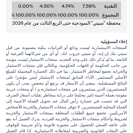
النقدية
7.59%
4.74%
4.50%
0.00%
0.00%
المجموع
100.00%
100.00%
100.00%
100.00%
00.00%
محفظة "سيتي" النموذجية حتى الربع الثالث من عام 2026
إخلاء المسؤولية
المنتجات الاستثمارية ليست ودائع أو التزامات بنكية مضمونة من قبل
سيتي بنك إن.إيه، أو سيتي جروب انك. أو أي من شركاتهما الفرعية أو
التابعة، ما لم يُذكر ذلك على وجه التحديد. منتجات الاستثمار ليست مؤمنة
من جانب الحكومة أو الجهات الحكومية. وبالتالي فإن منتجات الاستثمار
والخزانة تخضع لمخاطر الاستثمار، بما في ذلك الخسارة المحتملة للمبلغ
الأصلي المستثمر. الأداء السابق لمنتجات الاستثمار ليس مؤشرا على
النتائج المستقبلية، بمعنى أن الأسعار قد ترتفع أو تنخفض. يجب أن يكون
المستثمرون الذين يستثمرون في منتجات استثمارية و / أو منتجات خزينة
مقومة بعملة أجنبية (غير محلية) على دراية بمخاطر تقلبات أسعار الصرف
التي قد تتسبب في خسارة رأس المال عند تحويل العملة الأجنبية إلى
العملة المحلية للمستثمرين. لا تتوفر منتجات الاستثمار والخزينة للأشخاص
الأمريكيين. تخضع جميع الطلبات المتعلقة بمنتجات الاستثمار والخزينة
لشروط وأحكام منتجات الاستثمار والخزينة الفردية. يدرك العميل أنه يقع
على عاتقه السعي للحصول على مشورة قانونية و/أو ضريبية للوقوف
على التبعات القانونية والضريبية لمعاملاته الاستثمارية. إذا قام العميل