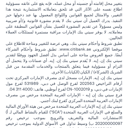
بتغيير محل إقامته أو جنسيته أو محل عمله، فإنه يقع على عاتقه مسؤولية
اطلاع نفسه على الآثار التي قد تلحق بتعاملاته الاستثمارية نتيجة هذا
التغيير، والامتثال لجميع القوانين واللوائح المعمول بها عند دخولها حيز
التنفيذ. يدرك العميل أن سيتي بنك لا يقدم مشورة قانونية و/أو ضريبية
وليس مسؤولاً عن تقديم المشورة للعميل بشأن القوانين المطبقة على
معاملاته. لا يوفر سيتي بنك الإمارات مراقبة مستمرة لممتلكات العملاء
الحاليين.
تطبق شروط وأحكام سيتي بنك، وهي عرضة للتغيير ومتاحة للاطلاع على
(opens in a new tab)
موقعنا الإلكتروني
www.citibank.ae
. تطبق شروط وأحكام الشركاء
أيضًا. جميع العروض متاحة على أساس بذل أفضل الجهود ووفقًا لتقدير
سيتي بنك إن. إيه. لا يُقدم سيتي بنك إن. إيه. أي ضمانات ولا يتحمل أي
التزام أو مسؤولية فيما يتعلق بالمنتجات والخدمات المقدمة من قبل
الشريك (الشركاء) / الكيان (الكيانات) الأخرى.
سيتي بنك إن. إيه. الإمارات مسجل لدى مصرف الإمارات المركزي تحت
أرقام التراخيص 202563 لفرع الوصل في دبي، 531989 لفرع مول
الإمارات في دبي، و CN-1002019 لفرع أبوظبي. هاتف: 4000 311 04.
فرع سيتي بنك إن إيه - الإمارات العربية المتحدة مرخص من مصرف
الإمارات العربية المتحدة المركزي كفرع لبنك أجنبي.
سيتي بنك إن إيه الإمارات العربية المتحدة مرخص من هيئة الأوراق المالية
والسلع في الإمارات العربية المتحدة ("SCA") للقيام بالنشاط المالي لـ أ)
الاستشارات المالية والتعريف والترويج بموجب ترخيص رقم
20200000097 ب) وسيط تداول في الأسواق الدولية بموجب ترخيص