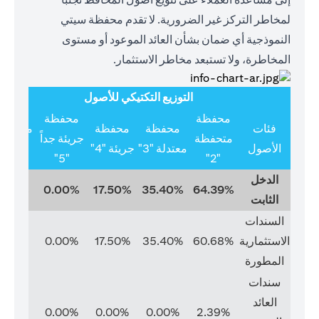
لمخاطر التركز غير الضرورية. لا تقدم محفظة سيتي
النموذجية أي ضمان بشأن العائد الموعود أو مستوى
المخاطرة، ولا تستبعد مخاطر الاستثمار.
التوزيع التكتيكي للأصول
محفظة
محفظة
فئات
محفظة
محفظة
متخصص
متحفظة
جريئة جداً
الأصول
معتدلة "3"
جريئة "4"
"6"
"5"
"2"
الدخل
0.00%
0.00%
17.50%
35.40%
64.39%
الثابت
السندات
الاستثمارية
60.68%
35.40%
17.50%
0.00%
0.00%
المطورة
سندات
العائد
0.00%
0.00%
0.00%
0.00%
2.39%