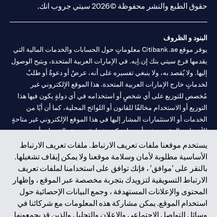
حقوق الطبع والنشر محفوظة ©2026 سيتي جروب انك.
البنود و الظروف
يوفر موقع Citibank.ae معلوماتٍ حول الحسابات والخدمات المالية التي
يقدمها فرع سيتي بنك إن.إيه. في الإمارات العربية المتحدة، ويتيح الوصول
إليها. ولا يُقصد به، ولا ينبغي تفسيره على أنه، عرضٌ أو دعوةٌ أو طلبٌ
لخدماتٍ خارج الإمارات العربية المتحدة. هذا الموقع الإلكتروني غير
مُخصص للتوزيع على أي شخصٍ أو استخدامه في أي دولةٍ يكون فيها هذا
التوزيع أو الاستخدام مخالفًا للقانون أو اللوائح المحلية، كما أن أيًا من
الخدمات أو الاستثمارات المشار إليها في هذا الموقع الإلكتروني غير متاحةٍ
للأشخاص المقيمين في أي دولةٍ يكون فيها تقديم هذه الخدمات أو
الاستثمارات مخالفًا للقانون أو اللوائح المحلية.
يستخدم موقعنا ملفات تعريف الارتباط. ملفات تعريف الارتباط
الأساسية مطلوبة لأمان وسلامة موقعنا ولا يمكن إيقاف تشغيلها.
سيتي بنك هي علامة خدمة لشركة Citigroup Inc. أو .Citibank N.A ،
بالنقر على 'موافق' ، فإنك توافق على استخدامنا لملفات تعريف
مستخدمة ومسجلة في جميع أنحاء العالم.
الارتباط التسويقية لتزويدك بتجربة مخصصة عبر الموقع ، وإظهار
المحتوى والإعلانات المستهدفة ، وجمع البيانات الإحصائية حول
سيتي بنك إن. إيه. الإمارات مسجل لدى مصرف الإمارات المركزي تحت
استخدام الموقع. يمكن مشاركة هذه المعلومات مع شركائنا في
أرقام التراخيص 202563 لفرع الوصل في دبي، 531989 لفرع مول
وسائل التواصل الاجتماعي والإعلان والتحليل والذين قد يجمعونها