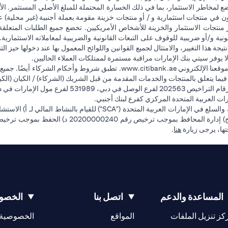
ضع لمخاطر الاستثمار، بما في ذلك الخسارة المحتملة للمبلغ الأصلي المستثمر. الأ
ون في منتجات استثمارية و / أو منتجات خزينة مقومة بعملة أجنبية (غير محلية
وفر منتجات الاستثمار والخزينة للأشخاص الأمريكيين. تخضع جميع الطلبات المتعلق
 و/أو ضريبية للوقوف على التبعات القانونية والضريبية لمعاملاته الاستثمارية. 
تيجة هذا التغيير، والامتثال لجميع القوانين واللوائح المعمول بها عند دخولها حيز 
ا يوفر سيتي بنك الإمارات مراقبة مستمرة لممتلكات العملاء الحاليين.
opens in a new tab
قعنا الإلكتروني
www.citibank.ae
. تطبق شروط وأحكام الشركاء أيضًا. جميع
ة فيما يتعلق بالمنتجات والخدمات المقدمة من قبل الشريك (الشركاء) / الكيان (الكي
فرع أبوظبي. هاتف: 4000 311 04.
ت العربية المتحدة المركزي كفرع لبنك أجنبي.
opens in a new tab
فتها، يرجى زيارة
هنا
.
المساعدة والدعم
اتصل بنا
الخصوص
opens in a new tab
كز تنزيل الملفات
المواقع
الخصوصية