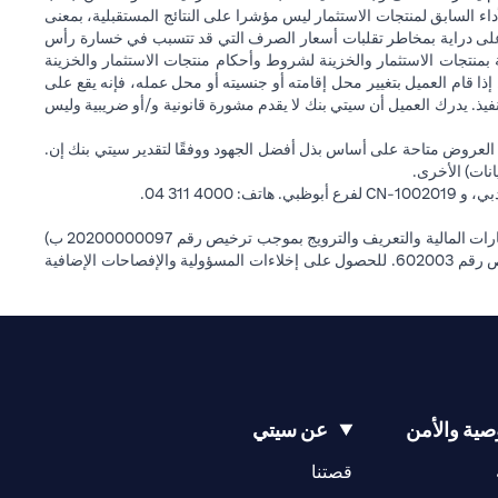
داء السابق لمنتجات الاستثمار ليس مؤشرا على النتائج المستقبلية، بمعنى
) على دراية بمخاطر تقلبات أسعار الصرف التي قد تتسبب في خسارة رأس
ة بمنتجات الاستثمار والخزينة لشروط وأحكام منتجات الاستثمار والخزينة
إذا قام العميل بتغيير محل إقامته أو جنسيته أو محل عمله، فإنه يقع على
التنفيذ. يدرك العميل أن سيتي بنك لا يقدم مشورة قانونية و/أو ضريبية وليس
 العروض متاحة على أساس بذل أفضل الجهود ووفقًا لتقدير سيتي بنك إن.
انات) الأخرى.
سيتي بنك إن إيه الإمارات العربية المتحدة مرخص من هيئة الأوراق المالية والسلع في الإمارات العربية المتحدة ("SCA") للقيام بالنشاط المالي لـ أ) الاستشارات المالية والتعريف والترويج بموجب ترخيص رقم 20200000097 ب)
وسيط تداول في الأسواق الدولية بموجب ترخيص رقم 20200000198 ج) إدارة المحافظ بموجب ترخيص رقم 20200000240 د) الحفظ بموجب ترخيص رقم 602003. للحصول على إخلاءات المسؤولية والإفصاحات الإضافية
ية والأمن
عن سيتي
opens in a new tab
opens in a new tab
قصتنا