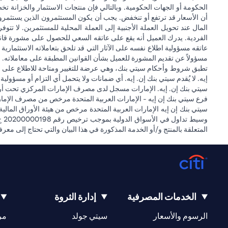
الحكومة أو الجهات الحكومية. وبالتالي فإن منتجات الاستثمار والخزانة تخ
أن الأسعار قد ترتفع أو تنخفض. يجب أن يكون المستثمرون الذين يستثمر
المال عند تحويل العملة الأجنبية إلى العملة المحلية للمستثمرين. لا تت
الفردية. يدرك العميل أنه يقع على عاتقه السعي للحصول على مشورة قانونية
عاتقه مسؤولية اطلاع نفسه على الآثار التي قد تلحق بتعاملاته الاستثمارية ن
مسؤولاً عن تقديم المشورة للعميل بشأن القوانين المطبقة على معاملاته. ل
تطبق شروط وأحكام سيتي بنك، وهي عرضة للتغيير ومتاحة للاطلاع على مو
إيه. لا يُقدم سيتي بنك إن. إيه. أي ضمانات ولا يتحمل أي التزام أو مسؤولي
سيتي بنك إن. إيه. الإمارات مسجل لدى مصرف الإمارات المركزي تحت أرقام التراخيص 202563 لفرع الوصل في دبي، 531989 لفرع مول الإمارات في دبي، و CN-1002019 ل
فرع سيتي بنك إن إيه - الإمارات العربية المتحدة مرخص من مصرف الإمارا
المتعلقة بالمنتج و/أو الخدمة المذكورة في هذا البيان والتي تحتاج إلى معر
الخدمات المصرفية
إدارة الثروة
opens in a new tab
opens in a new tab
الرسوم والأسعار
سيتي جولد
مر