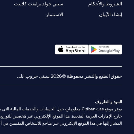
new tab
opens in a new tab
الشروط والأحكام
سيتي جولد برايفت كلاينت
opens in a new tab
opens in a new tab
إنشاء الآيبان
الاستثمار
opens in a new tab
opens in a new tab
حقوق الطبع والنشر محفوظة ©2026 سيتي جروب انك.
البنود و الظروف
يوفر موقع Citibank.ae معلوماتٍ حول الحسابات والخدمات 
خارج الإمارات العربية المتحدة. هذا الموقع الإلكتروني غير مُخصص للتوزيع ع
المشار إليها في هذا الموقع الإلكتروني غير متاحةٍ للأشخاص المقيمين في أي د