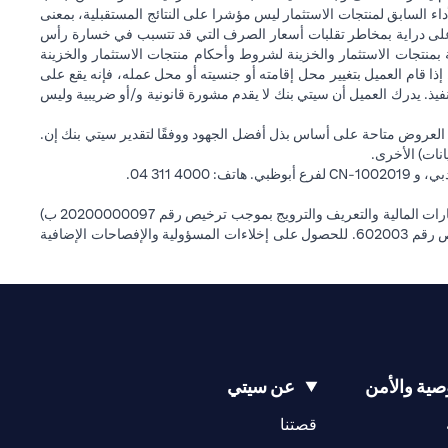
داء السابق لمنتجات الاستثمار ليس مؤشرا على النتائج المستقبلية، بمعنى
) على دراية بمخاطر تقلبات أسعار الصرف التي قد تتسبب في خسارة رأس
ة بمنتجات الاستثمار والخزينة لشروط وأحكام منتجات الاستثمار والخزينة
إذا قام العميل بتغيير محل إقامته أو جنسيته أو محل عمله، فإنه يقع على
التنفيذ. يدرك العميل أن سيتي بنك لا يقدم مشورة قانونية و/أو ضريبية وليس
 العروض متاحة على أساس بذل أفضل الجهود ووفقًا لتقدير سيتي بنك إن.
انات) الأخرى.
سيتي بنك إن إيه الإمارات العربية المتحدة مرخص من هيئة الأوراق المالية والسلع في الإمارات العربية المتحدة ("SCA") للقيام بالنشاط المالي لـ أ) الاستشارات المالية والتعريف والترويج بموجب ترخيص رقم 20200000097 ب)
وسيط تداول في الأسواق الدولية بموجب ترخيص رقم 20200000198 ج) إدارة المحافظ بموجب ترخيص رقم 20200000240 د) الحفظ بموجب ترخيص رقم 602003. للحصول على إخلاءات المسؤولية والإفصاحات الإضافية
ية والأمن
عن سيتي
(opens in a new tab)
(opens in a new tab)
قصتنا