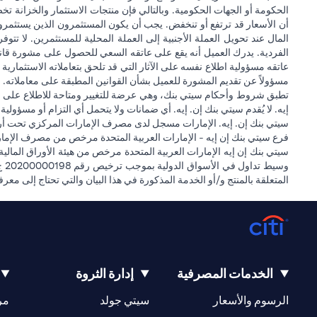
الحكومة أو الجهات الحكومية. وبالتالي فإن منتجات الاستثمار والخزانة تخ
أن الأسعار قد ترتفع أو تنخفض. يجب أن يكون المستثمرون الذين يستثمر
المال عند تحويل العملة الأجنبية إلى العملة المحلية للمستثمرين. لا تت
الفردية. يدرك العميل أنه يقع على عاتقه السعي للحصول على مشورة قانونية
عاتقه مسؤولية اطلاع نفسه على الآثار التي قد تلحق بتعاملاته الاستثمارية ن
مسؤولاً عن تقديم المشورة للعميل بشأن القوانين المطبقة على معاملاته. ل
تطبق شروط وأحكام سيتي بنك، وهي عرضة للتغيير ومتاحة للاطلاع على مو
إيه. لا يُقدم سيتي بنك إن. إيه. أي ضمانات ولا يتحمل أي التزام أو مسؤولي
سيتي بنك إن. إيه. الإمارات مسجل لدى مصرف الإمارات المركزي تحت أرقام التراخيص 202563 لفرع الوصل في دبي، 531989 لفرع مول الإمارات في دبي، و CN-1002019 ل
فرع سيتي بنك إن إيه - الإمارات العربية المتحدة مرخص من مصرف الإمارا
المتعلقة بالمنتج و/أو الخدمة المذكورة في هذا البيان والتي تحتاج إلى معر
الخدمات المصرفية
إدارة الثروة
(opens in a new tab)
(opens in a new tab)
الرسوم والأسعار
سيتي جولد
مر