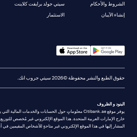
(opens in a new tab)
(opens in a new tab)
الشروط والأحكام
سيتي جولد برايفت كلاينت
(opens in a new tab)
(opens in a new tab)
إنشاء الآيبان
الاستثمار
(opens in a new tab)
(opens in a new tab)
حقوق الطبع والنشر محفوظة ©2026 سيتي جروب انك.
البنود و الظروف
يوفر موقع Citibank.ae معلوماتٍ حول الحسابات والخدمات 
خارج الإمارات العربية المتحدة. هذا الموقع الإلكتروني غير مُخصص للتوزيع ع
المشار إليها في هذا الموقع الإلكتروني غير متاحةٍ للأشخاص المقيمين في أي د