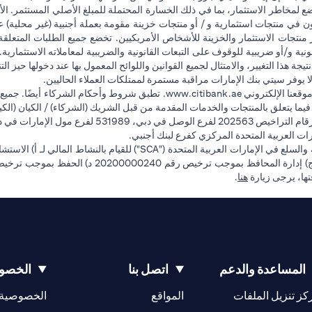
ضع لمخاطر الاستثمار، بما في ذلك الخسارة المحتملة للمبلغ الأصلي المستثمر. الأ
ون في منتجات استثمارية و / أو منتجات خزينة مقومة بعملة أجنبية (غير محلية
وفر منتجات الاستثمار والخزينة للأشخاص الأمريكيين. تخضع جميع الطلبات المتعلق
 و/أو ضريبية للوقوف على التبعات القانونية والضريبية لمعاملاته الاستثمارية. 
تيجة هذا التغيير، والامتثال لجميع القوانين واللوائح المعمول بها عند دخولها حيز 
ا يوفر سيتي بنك الإمارات مراقبة مستمرة لممتلكات العملاء الحاليين.
(opens in a new tab)
قعنا الإلكتروني
www.citibank.ae
. تطبق شروط وأحكام الشركاء أيضًا. جميع
ة فيما يتعلق بالمنتجات والخدمات المقدمة من قبل الشريك (الشركاء) / الكيان (الكي
فرع أبوظبي. هاتف: 4000 311 04.
ت العربية المتحدة المركزي كفرع لبنك أجنبي.
(opens in a new tab)
فتها، يرجى زيارة
هنا
.
المساعدة والدعم
اتصل بنا
الخصوص
(opens in a new tab)
كز تنزيل الملفات
المواقع
الخصوصية