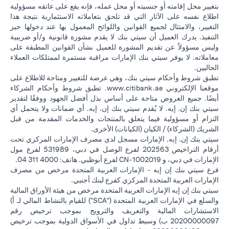
بتغيير محل إقامته أو جنسيته أو محل عمله، فإنه يقع على عاتقه مسؤولية
اطلاع نفسه على الآثار التي قد تلحق بتعاملاته الاستثمارية نتيجة هذا
التغيير، والامتثال لجميع القوانين واللوائح المعمول بها عند دخولها حيز
التنفيذ. يدرك العميل أن سيتي بنك لا يقدم مشورة قانونية و/أو ضريبية
وليس مسؤولاً عن تقديم المشورة للعميل بشأن القوانين المطبقة على
معاملاته. لا يوفر سيتي بنك الإمارات مراقبة مستمرة لممتلكات العملاء
الحاليين.
تطبق شروط وأحكام سيتي بنك، وهي عرضة للتغيير ومتاحة للاطلاع على
(opens in a new tab)
موقعنا الإلكتروني
www.citibank.ae
. تطبق شروط وأحكام الشركاء
أيضًا. جميع العروض متاحة على أساس بذل أفضل الجهود ووفقًا لتقدير
سيتي بنك إن. إيه. لا يُقدم سيتي بنك إن. إيه. أي ضمانات ولا يتحمل أي
التزام أو مسؤولية فيما يتعلق بالمنتجات والخدمات المقدمة من قبل
الشريك (الشركاء) / الكيان (الكيانات) الأخرى.
سيتي بنك إن. إيه. الإمارات مسجل لدى مصرف الإمارات المركزي تحت
أرقام التراخيص 202563 لفرع الوصل في دبي، 531989 لفرع مول
الإمارات في دبي، و CN-1002019 لفرع أبوظبي. هاتف: 4000 311 04.
فرع سيتي بنك إن إيه - الإمارات العربية المتحدة مرخص من مصرف
الإمارات العربية المتحدة المركزي كفرع لبنك أجنبي.
سيتي بنك إن إيه الإمارات العربية المتحدة مرخص من هيئة الأوراق المالية
والسلع في الإمارات العربية المتحدة ("SCA") للقيام بالنشاط المالي لـ أ)
الاستشارات المالية والتعريف والترويج بموجب ترخيص رقم
20200000097 ب) وسيط تداول في الأسواق الدولية بموجب ترخيص