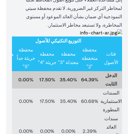
لمخاطر التركز غير الضرورية. لا تقدم محفظة سيتي
النموذجية أي ضمان بشأن العائد الموعود أو مستوى
المخاطرة، ولا تستبعد مخاطر الاستثمار.
التوزيع التكتيكي للأصول
محفظة
محفظة
فئات
محفظة
محفظة
متخصص
متحفظة
جريئة جداً
الأصول
معتدلة "3"
جريئة "4"
"6"
"5"
"2"
الدخل
0.00%
0.00%
17.50%
35.40%
64.39%
الثابت
السندات
الاستثمارية
60.68%
35.40%
17.50%
0.00%
0.00%
المطورة
سندات
العائد
0.00%
0.00%
0.00%
0.00%
2.39%