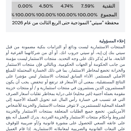
النقدية
7.59%
4.74%
4.50%
0.00%
0.00%
المجموع
100.00%
100.00%
100.00%
100.00%
00.00%
محفظة "سيتي" النموذجية حتى الربع الثالث من عام 2026
إخلاء المسؤولية
المنتجات الاستثمارية ليست ودائع أو التزامات بنكية مضمونة من قبل
سيتي بنك إن.إيه، أو سيتي جروب انك. أو أي من شركاتهما الفرعية أو
التابعة، ما لم يُذكر ذلك على وجه التحديد. منتجات الاستثمار ليست مؤمنة
من جانب الحكومة أو الجهات الحكومية. وبالتالي فإن منتجات الاستثمار
والخزانة تخضع لمخاطر الاستثمار، بما في ذلك الخسارة المحتملة للمبلغ
الأصلي المستثمر. الأداء السابق لمنتجات الاستثمار ليس مؤشرا على
النتائج المستقبلية، بمعنى أن الأسعار قد ترتفع أو تنخفض. يجب أن يكون
المستثمرون الذين يستثمرون في منتجات استثمارية و / أو منتجات خزينة
مقومة بعملة أجنبية (غير محلية) على دراية بمخاطر تقلبات أسعار الصرف
التي قد تتسبب في خسارة رأس المال عند تحويل العملة الأجنبية إلى
العملة المحلية للمستثمرين. لا تتوفر منتجات الاستثمار والخزينة للأشخاص
الأمريكيين. تخضع جميع الطلبات المتعلقة بمنتجات الاستثمار والخزينة
لشروط وأحكام منتجات الاستثمار والخزينة الفردية. يدرك العميل أنه يقع
على عاتقه السعي للحصول على مشورة قانونية و/أو ضريبية للوقوف
على التبعات القانونية والضريبية لمعاملاته الاستثمارية. إذا قام العميل