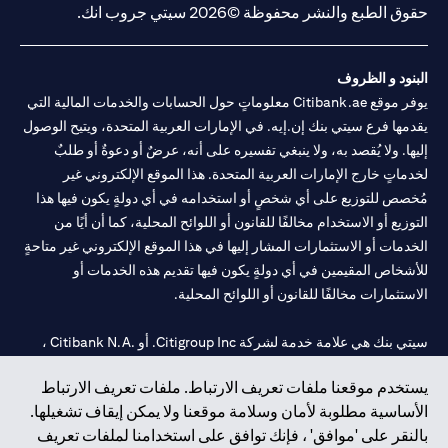
حقوق الطبع والنشر محفوظة ©2026 سيتي جروب انك.
البنود و الظروف
يوفر موقع Citibank.ae معلوماتٍ حول الحسابات والخدمات المالية التي
يقدمها فرع سيتي بنك إن.إيه. في الإمارات العربية المتحدة، ويتيح الوصول
إليها. ولا يُقصد به، ولا ينبغي تفسيره على أنه، عرضٌ أو دعوةٌ أو طلبٌ
لخدماتٍ خارج الإمارات العربية المتحدة. هذا الموقع الإلكتروني غير
مُخصص للتوزيع على أي شخصٍ أو استخدامه في أي دولةٍ يكون فيها هذا
التوزيع أو الاستخدام مخالفًا للقانون أو اللوائح المحلية، كما أن أيًا من
الخدمات أو الاستثمارات المشار إليها في هذا الموقع الإلكتروني غير متاحةٍ
للأشخاص المقيمين في أي دولةٍ يكون فيها تقديم هذه الخدمات أو
الاستثمارات مخالفًا للقانون أو اللوائح المحلية.
سيتي بنك هي علامة خدمة لشركة Citigroup Inc. أو .Citibank N.A ،
مستخدمة ومسجلة في جميع أنحاء العالم.
يستخدم موقعنا ملفات تعريف الارتباط. ملفات تعريف الارتباط
الأساسية مطلوبة لأمان وسلامة موقعنا ولا يمكن إيقاف تشغيلها.
سيتي بنك إن. إيه. الإمارات مسجل لدى مصرف الإمارات المركزي تحت
بالنقر على 'موافق' ، فإنك توافق على استخدامنا لملفات تعريف
أرقام التراخيص 202563 لفرع الوصل في دبي، 531989 لفرع مول