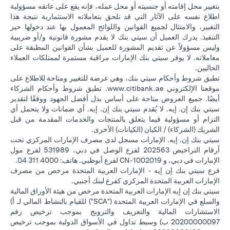
بتغيير محل إقامته أو جنسيته أو محل عمله، فإنه يقع على عاتقه مسؤولية
اطلاع نفسه على الآثار التي قد تلحق بتعاملاته الاستثمارية نتيجة هذا
التغيير، والامتثال لجميع القوانين واللوائح المعمول بها عند دخولها حيز
التنفيذ. يدرك العميل أن سيتي بنك لا يقدم مشورة قانونية و/أو ضريبية
وليس مسؤولاً عن تقديم المشورة للعميل بشأن القوانين المطبقة على
معاملاته. لا يوفر سيتي بنك الإمارات مراقبة مستمرة لممتلكات العملاء
الحاليين.
تطبق شروط وأحكام سيتي بنك، وهي عرضة للتغيير ومتاحة للاطلاع على
(opens in a new tab)
موقعنا الإلكتروني
www.citibank.ae
. تطبق شروط وأحكام الشركاء
أيضًا. جميع العروض متاحة على أساس بذل أفضل الجهود ووفقًا لتقدير
سيتي بنك إن. إيه. لا يُقدم سيتي بنك إن. إيه. أي ضمانات ولا يتحمل أي
التزام أو مسؤولية فيما يتعلق بالمنتجات والخدمات المقدمة من قبل
الشريك (الشركاء) / الكيان (الكيانات) الأخرى.
سيتي بنك إن. إيه. الإمارات مسجل لدى مصرف الإمارات المركزي تحت
أرقام التراخيص 202563 لفرع الوصل في دبي، 531989 لفرع مول
الإمارات في دبي، و CN-1002019 لفرع أبوظبي. هاتف: 4000 311 04.
فرع سيتي بنك إن إيه - الإمارات العربية المتحدة مرخص من مصرف
الإمارات العربية المتحدة المركزي كفرع لبنك أجنبي.
سيتي بنك إن إيه الإمارات العربية المتحدة مرخص من هيئة الأوراق المالية
والسلع في الإمارات العربية المتحدة ("SCA") للقيام بالنشاط المالي لـ أ)
الاستشارات المالية والتعريف والترويج بموجب ترخيص رقم
20200000097 ب) وسيط تداول في الأسواق الدولية بموجب ترخيص