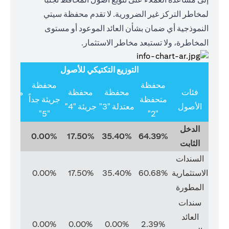
لمخاطر التركز غير الضرورية. لا تقدم محفظة سيتي
النموذجية أي ضمان بشأن العائد الموعود أو مستوى
المخاطرة، ولا تستبعد مخاطر الاستثمار.
التوزيع التكتيكي للأصول
محفظة
محفظة
فئات
محفظة
محفظة
متخصص
متحفظة
جريئة جداً
الأصول
معتدلة "3"
جريئة "4"
"6"
"5"
"2"
الدخل
0.00%
0.00%
17.50%
35.40%
64.39%
الثابت
السندات
الاستثمارية
60.68%
35.40%
17.50%
0.00%
0.00%
المطورة
سندات
العائد
0.00%
0.00%
0.00%
0.00%
2.39%