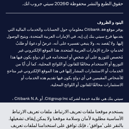
حقوق الطبع والنشر محفوظة ©2026 سيتي جروب انك.
البنود و الظروف
يوفر موقع Citibank.ae معلوماتٍ حول الحسابات والخدمات المالية التي
يقدمها فرع سيتي بنك إن.إيه. في الإمارات العربية المتحدة، ويتيح الوصول
إليها. ولا يُقصد به، ولا ينبغي تفسيره على أنه، عرضٌ أو دعوةٌ أو طلبٌ
لخدماتٍ خارج الإمارات العربية المتحدة. هذا الموقع الإلكتروني غير
مُخصص للتوزيع على أي شخصٍ أو استخدامه في أي دولةٍ يكون فيها هذا
التوزيع أو الاستخدام مخالفًا للقانون أو اللوائح المحلية، كما أن أيًا من
الخدمات أو الاستثمارات المشار إليها في هذا الموقع الإلكتروني غير متاحةٍ
للأشخاص المقيمين في أي دولةٍ يكون فيها تقديم هذه الخدمات أو
الاستثمارات مخالفًا للقانون أو اللوائح المحلية.
سيتي بنك هي علامة خدمة لشركة Citigroup Inc. أو .Citibank N.A ،
مستخدمة ومسجلة في جميع أنحاء العالم.
يستخدم موقعنا ملفات تعريف الارتباط. ملفات تعريف الارتباط
الأساسية مطلوبة لأمان وسلامة موقعنا ولا يمكن إيقاف تشغيلها.
سيتي بنك إن. إيه. الإمارات مسجل لدى مصرف الإمارات المركزي تحت
بالنقر على 'موافق' ، فإنك توافق على استخدامنا لملفات تعريف
أرقام التراخيص 202563 لفرع الوصل في دبي، 531989 لفرع مول