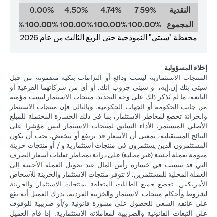
النقدية
7.59%
4.74%
4.50%
0.00%
0.00%
المجموع
100.00%
100.00%
100.00%
100.00%
00.00%
محفظة "سيتي" النموذجية حتى الربع الثالث من عام 2026
إخلاء المسؤولية
المنتجات الاستثمارية ليست ودائع أو التزامات بنكية مضمونة من قبل
سيتي بنك إن.إيه، أو سيتي جروب انك. أو أي من شركاتهما الفرعية أو
التابعة، ما لم يُذكر ذلك على وجه التحديد. منتجات الاستثمار ليست مؤمنة
من جانب الحكومة أو الجهات الحكومية. وبالتالي فإن منتجات الاستثمار
والخزانة تخضع لمخاطر الاستثمار، بما في ذلك الخسارة المحتملة للمبلغ
الأصلي المستثمر. الأداء السابق لمنتجات الاستثمار ليس مؤشرا على
النتائج المستقبلية، بمعنى أن الأسعار قد ترتفع أو تنخفض. يجب أن يكون
المستثمرون الذين يستثمرون في منتجات استثمارية و / أو منتجات خزينة
مقومة بعملة أجنبية (غير محلية) على دراية بمخاطر تقلبات أسعار الصرف
التي قد تتسبب في خسارة رأس المال عند تحويل العملة الأجنبية إلى
العملة المحلية للمستثمرين. لا تتوفر منتجات الاستثمار والخزينة للأشخاص
الأمريكيين. تخضع جميع الطلبات المتعلقة بمنتجات الاستثمار والخزينة
لشروط وأحكام منتجات الاستثمار والخزينة الفردية. يدرك العميل أنه يقع
على عاتقه السعي للحصول على مشورة قانونية و/أو ضريبية للوقوف
على التبعات القانونية والضريبية لمعاملاته الاستثمارية. إذا قام العميل