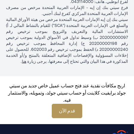
لفرع أبوظبي. هاتف: 043114000.
فرع سيتي بنك إن إيه - الإمارات العربية المتحدة مرخص من مصرف
الإمارات العربية المتحدة المركزي كفرع لبنك أجنبي.
سيتي بنك إن إيه الإمارات العربية المتحدة مرخص من هيئة الأوراق المالية
والسلع في الإمارات العربية المتحدة ("SCA") للقيام بالنشاط المالي لـ أ)
الاستشارات المالية والتعريف والترويج بموجب ترخيص رقم
20200000097 ب) وسيط تداول في الأسواق الدولية بموجب ترخيص
رقم 20200000198 ج) إدارة المحافظ بموجب ترخيص رقم
20200000240 د) الحفظ بموجب ترخيص رقم 602003. للحصول على
إخلاءات المسؤولية والإفصاحات الإضافية المتعلقة بالمنتج و/أو الخدمة
(opens in a new tab)
المذكورة في هذا البيان والتي تحتاج إلى معرفتها، يرجى زيارة
هنا
.
اربح مكافآت نقدية عند فتح حساب عميل خاص جديد من سيتي
جولد برايفيت كلاينت أو حساب سيتي جولد، وتمويله، والاستثمار
فيه.
(opens in a new tab)
قدم الآن