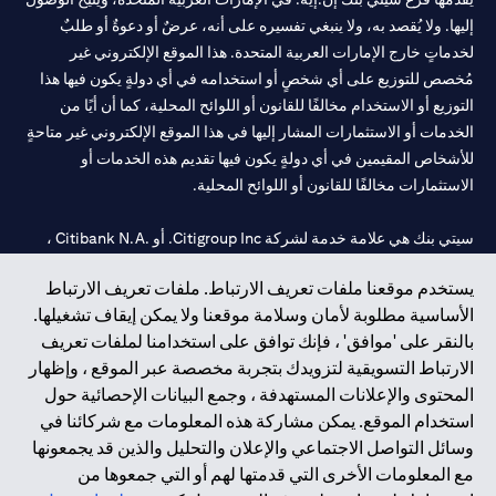
إليها. ولا يُقصد به، ولا ينبغي تفسيره على أنه، عرضٌ أو دعوةٌ أو طلبٌ
لخدماتٍ خارج الإمارات العربية المتحدة. هذا الموقع الإلكتروني غير
مُخصص للتوزيع على أي شخصٍ أو استخدامه في أي دولةٍ يكون فيها هذا
التوزيع أو الاستخدام مخالفًا للقانون أو اللوائح المحلية، كما أن أيًا من
الخدمات أو الاستثمارات المشار إليها في هذا الموقع الإلكتروني غير متاحةٍ
للأشخاص المقيمين في أي دولةٍ يكون فيها تقديم هذه الخدمات أو
الاستثمارات مخالفًا للقانون أو اللوائح المحلية.
سيتي بنك هي علامة خدمة لشركة Citigroup Inc. أو .Citibank N.A ،
مستخدمة ومسجلة في جميع أنحاء العالم.
يستخدم موقعنا ملفات تعريف الارتباط. ملفات تعريف الارتباط
الأساسية مطلوبة لأمان وسلامة موقعنا ولا يمكن إيقاف تشغيلها.
سيتي بنك إن. إيه. الإمارات مسجل لدى مصرف الإمارات المركزي تحت
بالنقر على 'موافق' ، فإنك توافق على استخدامنا لملفات تعريف
أرقام التراخيص 202563 لفرع الوصل في دبي، 531989 لفرع مول
الارتباط التسويقية لتزويدك بتجربة مخصصة عبر الموقع ، وإظهار
الإمارات في دبي، و
CN-1002019
لفرع أبوظبي. هاتف: 4000 311 04.
المحتوى والإعلانات المستهدفة ، وجمع البيانات الإحصائية حول
فرع سيتي بنك إن إيه - الإمارات العربية المتحدة مرخص من مصرف
استخدام الموقع. يمكن مشاركة هذه المعلومات مع شركائنا في
الإمارات العربية المتحدة المركزي كفرع لبنك أجنبي.
وسائل التواصل الاجتماعي والإعلان والتحليل والذين قد يجمعونها
سيتي بنك إن إيه الإمارات العربية المتحدة مرخص من هيئة الأوراق المالية
مع المعلومات الأخرى التي قدمتها لهم أو التي جمعوها من
والسلع في الإمارات العربية المتحدة ("SCA") للقيام بالنشاط المالي لـ أ)