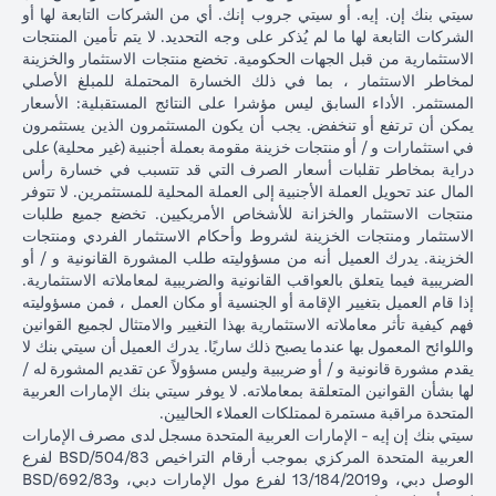
سيتي بنك إن. إيه. أو سيتي جروب إنك. أي من الشركات التابعة لها أو
الشركات التابعة لها ما لم يُذكر على وجه التحديد. لا يتم تأمين المنتجات
الاستثمارية من قبل الجهات الحكومية. تخضع منتجات الاستثمار والخزينة
لمخاطر الاستثمار ، بما في ذلك الخسارة المحتملة للمبلغ الأصلي
المستثمر. الأداء السابق ليس مؤشرا على النتائج المستقبلية: الأسعار
يمكن أن ترتفع أو تنخفض. يجب أن يكون المستثمرون الذين يستثمرون
في استثمارات و / أو منتجات خزينة مقومة بعملة أجنبية (غير محلية) على
دراية بمخاطر تقلبات أسعار الصرف التي قد تتسبب في خسارة رأس
المال عند تحويل العملة الأجنبية إلى العملة المحلية للمستثمرين. لا تتوفر
منتجات الاستثمار والخزانة للأشخاص الأمريكيين. تخضع جميع طلبات
الاستثمار ومنتجات الخزينة لشروط وأحكام الاستثمار الفردي ومنتجات
الخزينة. يدرك العميل أنه من مسؤوليته طلب المشورة القانونية و / أو
الضريبية فيما يتعلق بالعواقب القانونية والضريبية لمعاملاته الاستثمارية.
إذا قام العميل بتغيير الإقامة أو الجنسية أو مكان العمل ، فمن مسؤوليته
فهم كيفية تأثر معاملاته الاستثمارية بهذا التغيير والامتثال لجميع القوانين
واللوائح المعمول بها عندما يصبح ذلك ساريًا. يدرك العميل أن سيتي بنك لا
يقدم مشورة قانونية و / أو ضريبية وليس مسؤولاً عن تقديم المشورة له /
لها بشأن القوانين المتعلقة بمعاملاته. لا يوفر سيتي بنك الإمارات العربية
المتحدة مراقبة مستمرة لممتلكات العملاء الحاليين.
سيتي بنك إن إيه - الإمارات العربية المتحدة مسجل لدى مصرف الإمارات
العربية المتحدة المركزي بموجب أرقام التراخيص BSD/504/83 لفرع
الوصل دبي، و13/184/2019 لفرع مول الإمارات دبي، وBSD/692/83