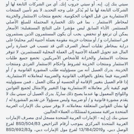
سيتي بنك إن. إيه. أو سيتي جروب إنك. أي من الشركات التابعة لها أو
الشركات التابعة لها ما لم يُذكر على وجه التحديد. لا يتم تأمين المنتجات
الاستثمارية من قبل الجهات الحكومية. تخضع منتجات الاستثمار والخزينة
لمخاطر الاستثمار ، بما في ذلك الخسارة المحتملة للمبلغ الأصلي
المستثمر. الأداء السابق ليس مؤشرا على النتائج المستقبلية: الأسعار
يمكن أن ترتفع أو تنخفض. يجب أن يكون المستثمرون الذين يستثمرون
في استثمارات و / أو منتجات خزينة مقومة بعملة أجنبية (غير محلية) على
دراية بمخاطر تقلبات أسعار الصرف التي قد تتسبب في خسارة رأس
المال عند تحويل العملة الأجنبية إلى العملة المحلية للمستثمرين. لا تتوفر
منتجات الاستثمار والخزانة للأشخاص الأمريكيين. تخضع جميع طلبات
الاستثمار ومنتجات الخزينة لشروط وأحكام الاستثمار الفردي ومنتجات
الخزينة. يدرك العميل أنه من مسؤوليته طلب المشورة القانونية و / أو
الضريبية فيما يتعلق بالعواقب القانونية والضريبية لمعاملاته الاستثمارية.
إذا قام العميل بتغيير الإقامة أو الجنسية أو مكان العمل ، فمن مسؤوليته
فهم كيفية تأثر معاملاته الاستثمارية بهذا التغيير والامتثال لجميع القوانين
واللوائح المعمول بها عندما يصبح ذلك ساريًا. يدرك العميل أن سيتي بنك لا
يقدم مشورة قانونية و / أو ضريبية وليس مسؤولاً عن تقديم المشورة له /
لها بشأن القوانين المتعلقة بمعاملاته. لا يوفر سيتي بنك الإمارات العربية
المتحدة مراقبة مستمرة لممتلكات العملاء الحاليين.
سيتي بنك إن إيه - الإمارات العربية المتحدة مسجل لدى مصرف الإمارات
العربية المتحدة المركزي بموجب أرقام التراخيص BSD/504/83 لفرع
الوصل دبي، و13/184/2019 لفرع مول الإمارات دبي، وBSD/692/83