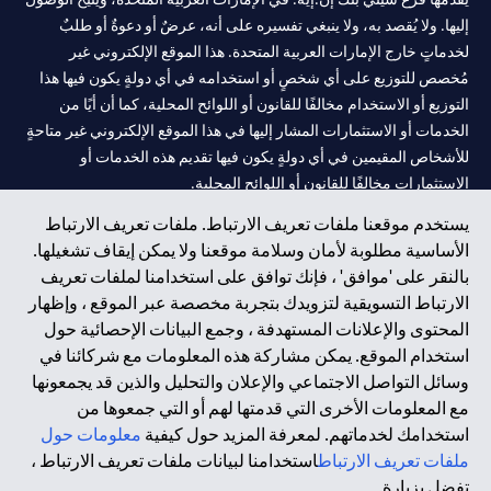
إليها. ولا يُقصد به، ولا ينبغي تفسيره على أنه، عرضٌ أو دعوةٌ أو طلبٌ
لخدماتٍ خارج الإمارات العربية المتحدة. هذا الموقع الإلكتروني غير
مُخصص للتوزيع على أي شخصٍ أو استخدامه في أي دولةٍ يكون فيها هذا
التوزيع أو الاستخدام مخالفًا للقانون أو اللوائح المحلية، كما أن أيًا من
الخدمات أو الاستثمارات المشار إليها في هذا الموقع الإلكتروني غير متاحةٍ
للأشخاص المقيمين في أي دولةٍ يكون فيها تقديم هذه الخدمات أو
الاستثمارات مخالفًا للقانون أو اللوائح المحلية.
يستخدم موقعنا ملفات تعريف الارتباط. ملفات تعريف الارتباط
سيتي بنك هي علامة خدمة لشركة Citigroup Inc. أو .Citibank N.A ،
الأساسية مطلوبة لأمان وسلامة موقعنا ولا يمكن إيقاف تشغيلها.
مستخدمة ومسجلة في جميع أنحاء العالم.
بالنقر على 'موافق' ، فإنك توافق على استخدامنا لملفات تعريف
الارتباط التسويقية لتزويدك بتجربة مخصصة عبر الموقع ، وإظهار
سيتي بنك إن. إيه. الإمارات مسجل لدى مصرف الإمارات المركزي تحت
المحتوى والإعلانات المستهدفة ، وجمع البيانات الإحصائية حول
أرقام التراخيص 202563 لفرع الوصل في دبي، 531989 لفرع مول
استخدام الموقع. يمكن مشاركة هذه المعلومات مع شركائنا في
الإمارات في دبي، و CN-1002019 لفرع أبوظبي. هاتف: 4000 311 04.
وسائل التواصل الاجتماعي والإعلان والتحليل والذين قد يجمعونها
فرع سيتي بنك إن إيه - الإمارات العربية المتحدة مرخص من مصرف
مع المعلومات الأخرى التي قدمتها لهم أو التي جمعوها من
الإمارات العربية المتحدة المركزي كفرع لبنك أجنبي.
استخدامك لخدماتهم. لمعرفة المزيد حول كيفية
معلومات حول
سيتي بنك إن إيه الإمارات العربية المتحدة مرخص من هيئة الأوراق المالية
ملفات تعريف الارتباط
استخدامنا لبيانات ملفات تعريف الارتباط ،
والسلع في الإمارات العربية المتحدة ("SCA") للقيام بالنشاط المالي لـ أ)
تفضل بزيارة.