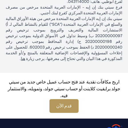
لفرع أبوظبي. هاتف: 043114000.
فرع سيتي بنك إن إيه - الإمارات العربية المتحدة مرخص من مصرف
الإمارات العربية المتحدة المركزي كفرع لبنك أجنبي.
سيتي بنك إن إيه الإمارات العربية المتحدة مرخص من هيئة الأوراق المالية
والسلع في الإمارات العربية المتحدة ("SCA") للقيام بالنشاط المالي لـ أ)
الاستشارات المالية والتعريف والترويج بموجب ترخيص رقم
20200000097 ب) وسيط تداول في الأسواق الدولية بموجب ترخيص
رقم 20200000198 ج) إدارة المحافظ بموجب ترخيص رقم
20200000240 د) الحفظ بموجب ترخيص رقم 602003. للحصول على
إخلاءات المسؤولية والإفصاحات الإضافية المتعلقة بالمنتج و/أو الخدمة
in a new tab
المذكورة في هذا البيان والتي تحتاج إلى معرفتها، يرجى زيارة
هنا
.
اربح مكافآت نقدية عند فتح حساب عميل خاص جديد من سيتي
جولد برايفيت كلاينت أو حساب سيتي جولد، وتمويله، والاستثمار
فيه.
opens in a new tab
قدم الآن