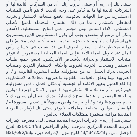
سيتي بنك إن. إيه. أو سيتي جروب إنك. أي من الشركات التابعة لها أو
الشركات التابعة لها ما لم يُذكر على وجه التحديد. لا يتم تأمين المنتجات
الاستثمارية من قبل الجهات الحكومية. تخضع منتجات الاستثمار والخزينة
لمخاطر الاستثمار ، بما في ذلك الخسارة المحتملة للمبلغ الأصلي
المستثمر. الأداء السابق ليس مؤشرا على النتائج المستقبلية: الأسعار
يمكن أن ترتفع أو تنخفض. يجب أن يكون المستثمرون الذين يستثمرون
في استثمارات و / أو منتجات خزينة مقومة بعملة أجنبية (غير محلية) على
دراية بمخاطر تقلبات أسعار الصرف التي قد تتسبب في خسارة رأس
المال عند تحويل العملة الأجنبية إلى العملة المحلية للمستثمرين. لا تتوفر
منتجات الاستثمار والخزانة للأشخاص الأمريكيين. تخضع جميع طلبات
الاستثمار ومنتجات الخزينة لشروط وأحكام الاستثمار الفردي ومنتجات
الخزينة. يدرك العميل أنه من مسؤوليته طلب المشورة القانونية و / أو
الضريبية فيما يتعلق بالعواقب القانونية والضريبية لمعاملاته الاستثمارية.
إذا قام العميل بتغيير الإقامة أو الجنسية أو مكان العمل ، فمن مسؤوليته
فهم كيفية تأثر معاملاته الاستثمارية بهذا التغيير والامتثال لجميع القوانين
واللوائح المعمول بها عندما يصبح ذلك ساريًا. يدرك العميل أن سيتي بنك لا
يقدم مشورة قانونية و / أو ضريبية وليس مسؤولاً عن تقديم المشورة له /
لها بشأن القوانين المتعلقة بمعاملاته. لا يوفر سيتي بنك الإمارات العربية
المتحدة مراقبة مستمرة لممتلكات العملاء الحاليين.
سيتي بنك إن إيه - الإمارات العربية المتحدة مسجل لدى مصرف الإمارات
العربية المتحدة المركزي بموجب أرقام التراخيص BSD/504/83 لفرع
الوصل دبي، و13/184/2019 لفرع مول الإمارات دبي، وBSD/692/83