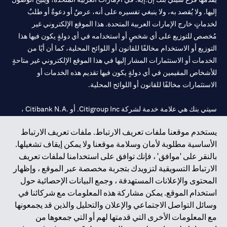
إليها. ولا يُقصد به، ولا ينبغي تفسيره على أنه، عرضٌ أو دعوةٌ أو طلبٌ
لخدماتٍ خارج الإمارات العربية المتحدة. هذا الموقع الإلكتروني غير
مُخصص للتوزيع على أي شخصٍ أو استخدامه في أي دولةٍ يكون فيها هذا
التوزيع أو الاستخدام مخالفًا للقانون أو اللوائح المحلية، كما أن أيًا من
الخدمات أو الاستثمارات المشار إليها في هذا الموقع الإلكتروني غير متاحةٍ
للأشخاص المقيمين في أي دولةٍ يكون فيها تقديم هذه الخدمات أو
الاستثمارات مخالفًا للقانون أو اللوائح المحلية.
سيتي بنك هي علامة خدمة لشركة Citigroup Inc. أو .Citibank N.A ،
مستخدمة ومسجلة في جميع أنحاء العالم.
يستخدم موقعنا ملفات تعريف الارتباط. ملفات تعريف الارتباط
الأساسية مطلوبة لأمان وسلامة موقعنا ولا يمكن إيقاف تشغيلها.
سيتي بنك إن. إيه. الإمارات مسجل لدى مصرف الإمارات المركزي تحت
بالنقر على 'موافق' ، فإنك توافق على استخدامنا لملفات تعريف
أرقام التراخيص 202563 لفرع الوصل في دبي، 531989 لفرع مول
الارتباط التسويقية لتزويدك بتجربة مخصصة عبر الموقع ، وإظهار
الإمارات في دبي، و CN-1002019 لفرع أبوظبي. هاتف: 4000 311 04.
المحتوى والإعلانات المستهدفة ، وجمع البيانات الإحصائية حول
فرع سيتي بنك إن إيه - الإمارات العربية المتحدة مرخص من مصرف
استخدام الموقع. يمكن مشاركة هذه المعلومات مع شركائنا في
الإمارات العربية المتحدة المركزي كفرع لبنك أجنبي.
وسائل التواصل الاجتماعي والإعلان والتحليل والذين قد يجمعونها
سيتي بنك إن إيه الإمارات العربية المتحدة مرخص من هيئة الأوراق المالية
مع المعلومات الأخرى التي قدمتها لهم أو التي جمعوها من
والسلع في الإمارات العربية المتحدة ("SCA") للقيام بالنشاط المالي لـ أ)