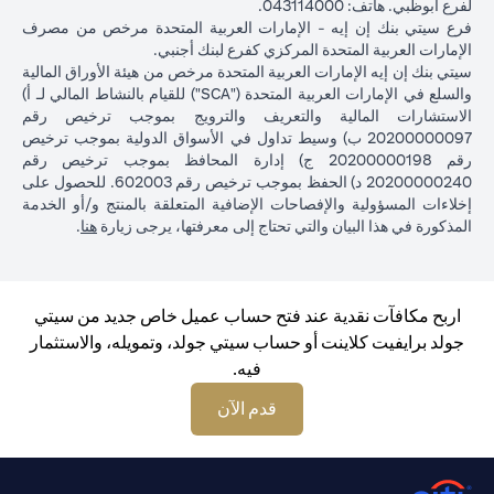
لفرع أبوظبي. هاتف: 043114000.
فرع سيتي بنك إن إيه - الإمارات العربية المتحدة مرخص من مصرف
الإمارات العربية المتحدة المركزي كفرع لبنك أجنبي.
سيتي بنك إن إيه الإمارات العربية المتحدة مرخص من هيئة الأوراق المالية
والسلع في الإمارات العربية المتحدة ("SCA") للقيام بالنشاط المالي لـ أ)
الاستشارات المالية والتعريف والترويج بموجب ترخيص رقم
20200000097 ب) وسيط تداول في الأسواق الدولية بموجب ترخيص
رقم 20200000198 ج) إدارة المحافظ بموجب ترخيص رقم
20200000240 د) الحفظ بموجب ترخيص رقم 602003. للحصول على
إخلاءات المسؤولية والإفصاحات الإضافية المتعلقة بالمنتج و/أو الخدمة
in a new tab
المذكورة في هذا البيان والتي تحتاج إلى معرفتها، يرجى زيارة
هنا
.
اربح مكافآت نقدية عند فتح حساب عميل خاص جديد من سيتي
جولد برايفيت كلاينت أو حساب سيتي جولد، وتمويله، والاستثمار
فيه.
opens in a new tab
قدم الآن