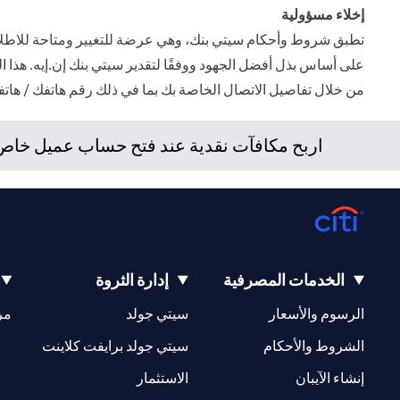
إخلاء مسؤولية
على أساس بذل أفضل الجهود ووفقًا لتقدير سيتي بنك إن.إيه. هذا 
من خلال تفاصيل الاتصال الخاصة بك بما في ذلك رقم هاتفك / هات
اربح مكافآت نقدية عند فتح حساب عميل خاص ج
الخدمات المصرفية
إدارة الثروة
(opens in a new tab)
(opens in a new tab)
الرسوم والأسعار
سيتي جولد
مر
(opens in a new tab)
(opens in a new tab)
الشروط والأحكام
سيتي جولد برايفت كلاينت
(opens in a new tab)
(opens in a new tab)
إنشاء الآيبان
الاستثمار