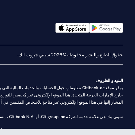
(opens in a new tab)
(opens in a new tab)
حقوق الطبع والنشر محفوظة ©2026 سيتي جروب انك.
البنود و الظروف
يوفر موقع Citibank.ae معلوماتٍ حول الحسابات والخدمات 
خارج الإمارات العربية المتحدة. هذا الموقع الإلكتروني غير مُخصص للتوزيع ع
المشار إليها في هذا الموقع الإلكتروني غير متاحةٍ للأشخاص المقيمين في أي د
سيتي بنك هي علامة خدمة لشركة Citigroup Inc. أو .Citibank N.A ، مستخدمة ومسجلة في جميع أنحاء العالم.
سيتي بنك إن. إيه. الإمارات مسجل لدى مصرف الإمارات المركزي تحت أرقام التراخيص 202563 لفرع الوصل في دبي، 531989 لفرع