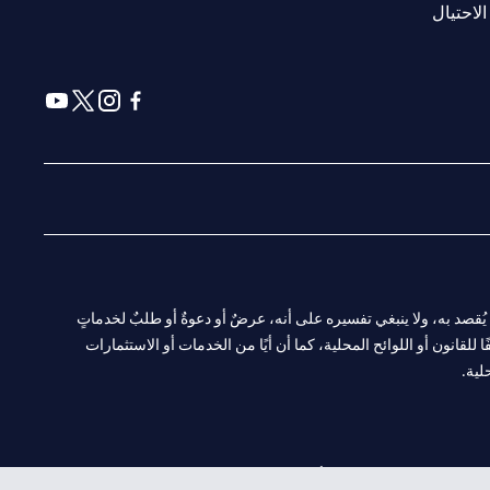
(opens in a new tab)
الاحتيال
(opens in a new tab)
(opens in a new tab)
(opens in a new tab)
(opens in a new tab)
ا. ولا يُقصد به، ولا ينبغي تفسيره على أنه، عرضٌ أو دعوةٌ أو طلبٌ لخدماتٍ
لقانون أو اللوائح المحلية، كما أن أيًا من الخدمات أو الاستثمارات
لية.
CN-1002019
لفرع أبوظبي. هاتف: 4000 311 04.