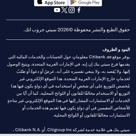
(opens in a new tab)
(opens in a new tab)
(opens in a new tab)
(opens in a new tab)
(opens in a new tab)
(opens in a new tab)
حقوق الطبع والنشر محفوظة ©2026 سيتي جروب انك.
البنود و الظروف
يوفر موقع Citibank.ae معلوماتٍ حول الحسابات والخدمات المالية التي
يقدمها فرع سيتي بنك إن.إيه. في الإمارات العربية المتحدة، ويتيح الوصول
إليها. ولا يُقصد به، ولا ينبغي تفسيره على أنه، عرضٌ أو دعوةٌ أو طلبٌ
لخدماتٍ خارج الإمارات العربية المتحدة. هذا الموقع الإلكتروني غير
مُخصص للتوزيع على أي شخصٍ أو استخدامه في أي دولةٍ يكون فيها هذا
التوزيع أو الاستخدام مخالفًا للقانون أو اللوائح المحلية، كما أن أيًا من
الخدمات أو الاستثمارات المشار إليها في هذا الموقع الإلكتروني غير متاحةٍ
للأشخاص المقيمين في أي دولةٍ يكون فيها تقديم هذه الخدمات أو
الاستثمارات مخالفًا للقانون أو اللوائح المحلية.
سيتي بنك هي علامة خدمة لشركة Citigroup Inc. أو .Citibank N.A ،