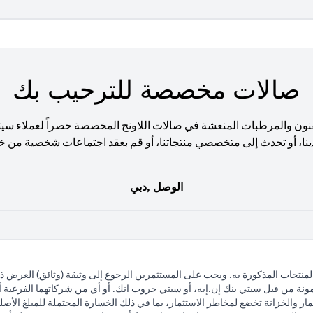
صالات مخصصة للترحيب بك
نون والمرطبات المنعشة في صالات اللاونج المخصصة حصراً لعملاء سي
ينا، أو تحدث إلى متخصصي منتجاتنا، أو قم بعقد اجتماعات شخصية من خ
الوصل ,دبي
لمنتجات المذكورة به. ويجب على المستثمرين الرجوع إلى وثيقة (وثائق) العرض 
مونة من قبل سيتي بنك إن.إيه، أو سيتي جروب انك. أو أي من شركاتهما الفرعية أو 
ار والخزانة تخضع لمخاطر الاستثمار، بما في ذلك الخسارة المحتملة للمبلغ الأصلي