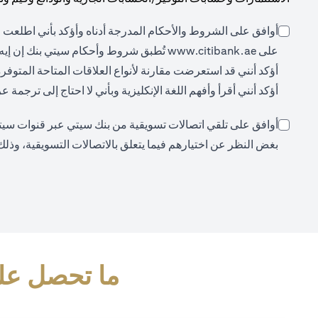
أوافق على الشروط والأحكام المدرجة أدناه وأؤكد بأني اطلعت ع
(opens in a new tab)
على
www.citibank.ae
تُطبق شروط وأحكام سيتي بنك إن إيه،
أؤكد أنني قد استعرضت مقارنة لأنواع العلاقات المتاحة المتوفر
أؤكد أنني أقرأ وأفهم اللغة الإنكليزية وبأني لا احتاج إلى ترجمة
أوافق على تلقي اتصالات تسويقية من بنك سيتي عبر قنوات سيتي (م
بغض النظر عن اختيارهم فيما يتعلق بالاتصالات التسويقية، وذلك
ما تحصل علي