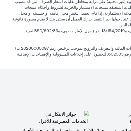
بية (غير محلية) على دراية بمخاطر تقلبات أسعار الصرف التي قد تتسبب
لبات المتعلقة بمنتجات الاستثمار والخزينة لشروط وأحكام منتجات
ته الاستثمارية. إذا قام العميل بتغيير محل إقامته أو جنسيته أو محل
ها عند دخولها حيز التنفيذ. يدرك العميل أن سيتي بنك لا يقدم مشورة قانونية
حاليين.
سيتي بنك إن إيه - الإمارات العربية المتحدة مسجل لدى مصرف الإمارات العربية المتحدة المركزي بموجب أرقام التراخيص BSD/504/83 لفرع الوصل دبي، و13/184/2019 لفرع مول الإمارات دبي، وBSD/692/83 لفرع
سيتي بنك إن إيه الإمارات العربية المتحدة مرخص من هيئة الأوراق المالية والسلع في الإمارات العربية المتحدة ("SCA") للقيام بالنشاط المالي لـ أ) الاستشارات المالية والتعريف والترويج بموجب ترخيص رقم 20200000097 ب)
وسيط تداول في الأسواق الدولية بموجب ترخيص رقم 20200000198 ج) إدارة المحافظ بموجب ترخيص رقم 20200000240 د) الحفظ بموجب ترخيص رقم 602003. للحصول على إخلاءات المسؤولية والإفصاحات الإضافية
 العربية
جوائز الابتكار في الخدمات المصرفية للأفراد