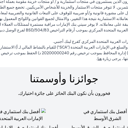
ون الذين يستثمرون في منتجات استثمارية و / أو منتجات خزينة مقومة بعملة أجن
ثمرين. لا تتوفر منتجات الاستثمار والخزينة للأشخاص الأمريكيين. تخضع جميع الط
 على مشورة قانونية و/أو ضريبية للوقوف على التبعات القانونية والضريبية لمعاملا
لاته الاستثمارية نتيجة هذا التغيير، والامتثال لجميع القوانين واللوائح المعمول ب
ة على معاملاته. لا يوفر سيتي بنك الإمارات مراقبة مستمرة لممتلكات العملاء ال
ت العربية المتحدة المركزي كفرع لبنك أجنبي.
(opens in a new tab)
فتها، يرجى زيارة
هنا
.
جوائزنا وأوسمتنا
فخورون بأن نكون البنك الحائز على جائزة اختيارك.
 استثماري في الشرق الأوسط
أفضل بنك استثماري في الإمارات