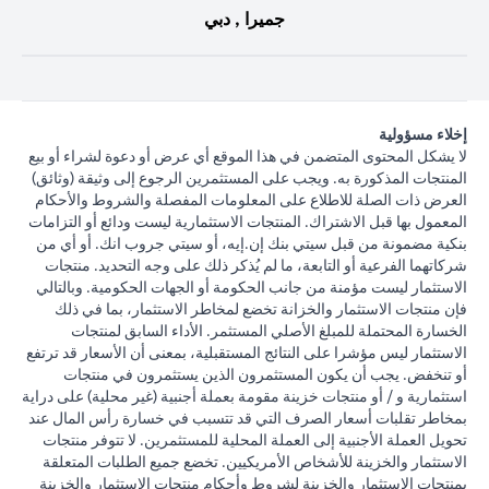
جميرا , دبي
إخلاء مسؤولية
لا يشكل المحتوى المتضمن في هذا الموقع أي عرض أو دعوة لشراء أو بيع
المنتجات المذكورة به. ويجب على المستثمرين الرجوع إلى وثيقة (وثائق)
العرض ذات الصلة للاطلاع على المعلومات المفصلة والشروط والأحكام
المعمول بها قبل الاشتراك. المنتجات الاستثمارية ليست ودائع أو التزامات
بنكية مضمونة من قبل سيتي بنك إن.إيه، أو سيتي جروب انك. أو أي من
شركاتهما الفرعية أو التابعة، ما لم يُذكر ذلك على وجه التحديد. منتجات
الاستثمار ليست مؤمنة من جانب الحكومة أو الجهات الحكومية. وبالتالي
فإن منتجات الاستثمار والخزانة تخضع لمخاطر الاستثمار، بما في ذلك
الخسارة المحتملة للمبلغ الأصلي المستثمر. الأداء السابق لمنتجات
الاستثمار ليس مؤشرا على النتائج المستقبلية، بمعنى أن الأسعار قد ترتفع
أو تنخفض. يجب أن يكون المستثمرون الذين يستثمرون في منتجات
استثمارية و / أو منتجات خزينة مقومة بعملة أجنبية (غير محلية) على دراية
بمخاطر تقلبات أسعار الصرف التي قد تتسبب في خسارة رأس المال عند
تحويل العملة الأجنبية إلى العملة المحلية للمستثمرين. لا تتوفر منتجات
الاستثمار والخزينة للأشخاص الأمريكيين. تخضع جميع الطلبات المتعلقة
بمنتجات الاستثمار والخزينة لشروط وأحكام منتجات الاستثمار والخزينة