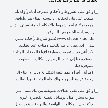
الحفاظ على هذا الرصيد بعد ذلك.
أوافق على الشروط والأحكام المدرجة أدناه وأؤكد بأني
ens in a new tab
اطلعت على بيان الحقائق الرئيسية المتاح
هنا
. وأوافق
بموجبه بالالتزام بالشروط والأحكام العامة لسيتي بنك إن
إيه وسياسة الخصوصية المتوفرة
opens in a new tab
على
www.citibank.ae
تُطبق شروط وأحكام سيتي
بنك إن إيه، وهي عرضة للتغيير ومتاحة عند الطلب.
أؤكد أنني قد استعرضت مقارنة لأنواع العلاقات المتاحة
opens in a new tab
المتوفرة
هنا
إلى جانب الرسوم والتكاليف المطبقة
opens in a new tab
المتوفرة
هنا
.
أؤكد أنني أقرأ وأفهم اللغة الإنكليزية وبأني لا احتاج إلى
ترجمة عربية للشروط والأحكام المتعلقة بهذا الطلب.
أوافق على تلقي اتصالات تسويقية من بنك سيتي عبر
قنوات سيتي (مثل الرسائل النصية القصيرة، البريد
الإلكتروني، المكالمات الهاتفية، والبريد). سيتم إرسال