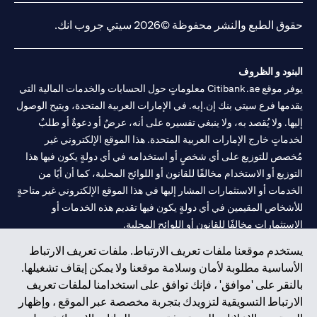
حقوق الطبع والنشر محفوظة ©2026 سيتي جروب انك.
البنود و الظروف
يوفر موقع Citibank.ae معلوماتٍ حول الحسابات والخدمات المالية التي
يقدمها فرع سيتي بنك إن.إيه. في الإمارات العربية المتحدة، ويتيح الوصول
إليها. ولا يُقصد به، ولا ينبغي تفسيره على أنه، عرضٌ أو دعوةٌ أو طلبٌ
لخدماتٍ خارج الإمارات العربية المتحدة. هذا الموقع الإلكتروني غير
مُخصص للتوزيع على أي شخصٍ أو استخدامه في أي دولةٍ يكون فيها هذا
التوزيع أو الاستخدام مخالفًا للقانون أو اللوائح المحلية، كما أن أيًا من
الخدمات أو الاستثمارات المشار إليها في هذا الموقع الإلكتروني غير متاحةٍ
للأشخاص المقيمين في أي دولةٍ يكون فيها تقديم هذه الخدمات أو
الاستثمارات مخالفًا للقانون أو اللوائح المحلية.
يستخدم موقعنا ملفات تعريف الارتباط. ملفات تعريف الارتباط
سيتي بنك هي علامة خدمة لشركة Citigroup Inc. أو .Citibank N.A ،
الأساسية مطلوبة لأمان وسلامة موقعنا ولا يمكن إيقاف تشغيلها.
مستخدمة ومسجلة في جميع أنحاء العالم.
بالنقر على 'موافق' ، فإنك توافق على استخدامنا لملفات تعريف
الارتباط التسويقية لتزويدك بتجربة مخصصة عبر الموقع ، وإظهار
سيتي بنك إن. إيه. الإمارات مسجل لدى مصرف الإمارات المركزي تحت