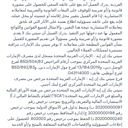
الفردية. يدرك العميل أنه يقع على عاتقه السعي للحصول على مشورة
قانونية و/أو ضريبية للوقوف على التبعات القانونية والضريبية لمعاملاته
الاستثمارية. إذا قام العميل بتغيير محل إقامته أو جنسيته أو محل عمله،
فإنه يقع على عاتقه مسؤولية اطلاع نفسه على الآثار التي قد تلحق
بتعاملاته الاستثمارية نتيجة هذا التغيير، والامتثال لجميع القوانين واللوائح
المعمول بها عند دخولها حيز التنفيذ. يدرك العميل أن سيتي بنك لا يقدم
مشورة قانونية و/أو ضريبية وليس مسؤولاً عن تقديم المشورة للعميل
بشأن القوانين المطبقة على معاملاته. لا يوفر سيتي بنك الإمارات مراقبة
مستمرة لممتلكات العملاء الحاليين.
سيتي بنك إن إيه - الإمارات العربية المتحدة مسجل لدى مصرف الإمارات
العربية المتحدة المركزي بموجب أرقام التراخيص BSD/504/83 لفرع
الوصل دبي، و13/184/2019 لفرع مول الإمارات دبي، وBSD/692/83
لفرع أبوظبي. هاتف: 043114000.
فرع سيتي بنك إن إيه - الإمارات العربية المتحدة مرخص من مصرف
الإمارات العربية المتحدة المركزي كفرع لبنك أجنبي.
سيتي بنك إن إيه الإمارات العربية المتحدة مرخص من هيئة الأوراق المالية
والسلع في الإمارات العربية المتحدة ("SCA") للقيام بالنشاط المالي لـ أ)
الاستشارات المالية والتعريف والترويج بموجب ترخيص رقم
20200000097 ب) وسيط تداول في الأسواق الدولية بموجب ترخيص
رقم 20200000198 ج) إدارة المحافظ بموجب ترخيص رقم
20200000240 د) الحفظ بموجب ترخيص رقم 602003. للحصول على
إخلاءات المسؤولية والإفصاحات الإضافية المتعلقة بالمنتج و/أو الخدمة