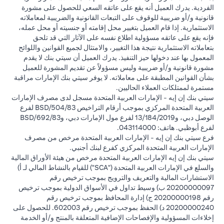
الفردية. يدرك العميل أنه يقع على عاتقه السعي للحصول على مشورة
قانونية و/أو ضريبية للوقوف على التبعات القانونية والضريبية لمعاملاته
الاستثمارية. إذا قام العميل بتغيير محل إقامته أو جنسيته أو محل عمله،
فإنه يقع على عاتقه مسؤولية اطلاع نفسه على الآثار التي قد تلحق
بتعاملاته الاستثمارية نتيجة هذا التغيير، والامتثال لجميع القوانين واللوائح
المعمول بها عند دخولها حيز التنفيذ. يدرك العميل أن سيتي بنك لا يقدم
مشورة قانونية و/أو ضريبية وليس مسؤولاً عن تقديم المشورة للعميل
بشأن القوانين المطبقة على معاملاته. لا يوفر سيتي بنك الإمارات مراقبة
مستمرة لممتلكات العملاء الحاليين.
سيتي بنك إن إيه - الإمارات العربية المتحدة مسجل لدى مصرف الإمارات
العربية المتحدة المركزي بموجب أرقام التراخيص BSD/504/83 لفرع
الوصل دبي، و13/184/2019 لفرع مول الإمارات دبي، وBSD/692/83
لفرع أبوظبي. هاتف: 043114000.
فرع سيتي بنك إن إيه - الإمارات العربية المتحدة مرخص من مصرف
الإمارات العربية المتحدة المركزي كفرع لبنك أجنبي.
سيتي بنك إن إيه الإمارات العربية المتحدة مرخص من هيئة الأوراق المالية
والسلع في الإمارات العربية المتحدة ("SCA") للقيام بالنشاط المالي لـ أ)
الاستشارات المالية والتعريف والترويج بموجب ترخيص رقم
20200000097 ب) وسيط تداول في الأسواق الدولية بموجب ترخيص
رقم 20200000198 ج) إدارة المحافظ بموجب ترخيص رقم
20200000240 د) الحفظ بموجب ترخيص رقم 602003. للحصول على
إخلاءات المسؤولية والإفصاحات الإضافية المتعلقة بالمنتج و/أو الخدمة