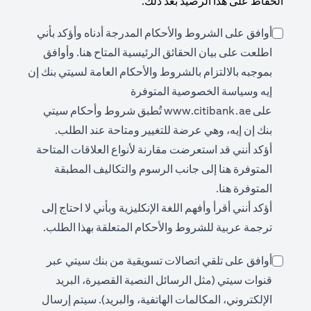
الحفاظ على هذا الرصيد بعد ذلك.
أوافق على الشروط والأحكام المدرجة أدناه وأؤكد بأني
ens in a new tab
اطلعت على بيان الحقائق الرئيسية المتاح
هنا
. وأوافق
بموجبه بالالتزام بالشروط والأحكام العامة لسيتي بنك إن
إيه وسياسة الخصوصية المتوفرة
opens in a new tab
على
www.citibank.ae
تُطبق شروط وأحكام سيتي
بنك إن إيه، وهي عرضة للتغيير ومتاحة عند الطلب.
أؤكد أنني قد استعرضت مقارنة لأنواع العلاقات المتاحة
opens in a new tab
المتوفرة
هنا
إلى جانب الرسوم والتكاليف المطبقة
opens in a new tab
المتوفرة
هنا
.
أؤكد أنني أقرأ وأفهم اللغة الإنكليزية وبأني لا احتاج إلى
ترجمة عربية للشروط والأحكام المتعلقة بهذا الطلب.
أوافق على تلقي اتصالات تسويقية من بنك سيتي عبر
قنوات سيتي (مثل الرسائل النصية القصيرة، البريد
الإلكتروني، المكالمات الهاتفية، والبريد). سيتم إرسال