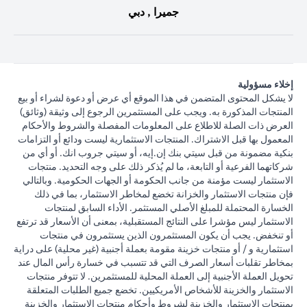
جميرا , دبي
إخلاء مسؤولية
لا يشكل المحتوى المتضمن في هذا الموقع أي عرض أو دعوة لشراء أو بيع
المنتجات المذكورة به. ويجب على المستثمرين الرجوع إلى وثيقة (وثائق)
العرض ذات الصلة للاطلاع على المعلومات المفصلة والشروط والأحكام
المعمول بها قبل الاشتراك. المنتجات الاستثمارية ليست ودائع أو التزامات
بنكية مضمونة من قبل سيتي بنك إن.إيه، أو سيتي جروب انك. أو أي من
شركاتهما الفرعية أو التابعة، ما لم يُذكر ذلك على وجه التحديد. منتجات
الاستثمار ليست مؤمنة من جانب الحكومة أو الجهات الحكومية. وبالتالي
فإن منتجات الاستثمار والخزانة تخضع لمخاطر الاستثمار، بما في ذلك
الخسارة المحتملة للمبلغ الأصلي المستثمر. الأداء السابق لمنتجات
الاستثمار ليس مؤشرا على النتائج المستقبلية، بمعنى أن الأسعار قد ترتفع
أو تنخفض. يجب أن يكون المستثمرون الذين يستثمرون في منتجات
استثمارية و / أو منتجات خزينة مقومة بعملة أجنبية (غير محلية) على دراية
بمخاطر تقلبات أسعار الصرف التي قد تتسبب في خسارة رأس المال عند
تحويل العملة الأجنبية إلى العملة المحلية للمستثمرين. لا تتوفر منتجات
الاستثمار والخزينة للأشخاص الأمريكيين. تخضع جميع الطلبات المتعلقة
بمنتجات الاستثمار والخزينة لشروط وأحكام منتجات الاستثمار والخزينة