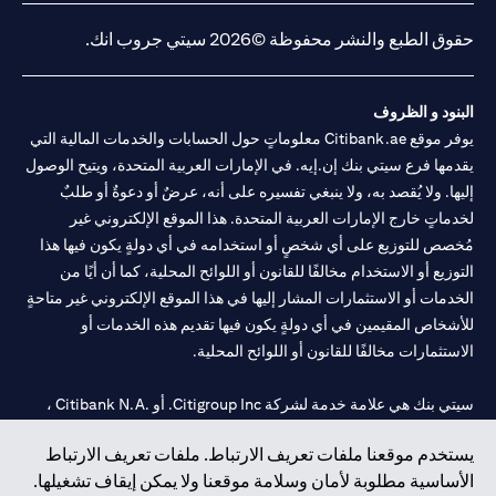
حقوق الطبع والنشر محفوظة ©2026 سيتي جروب انك.
البنود و الظروف
يوفر موقع Citibank.ae معلوماتٍ حول الحسابات والخدمات المالية التي
يقدمها فرع سيتي بنك إن.إيه. في الإمارات العربية المتحدة، ويتيح الوصول
إليها. ولا يُقصد به، ولا ينبغي تفسيره على أنه، عرضٌ أو دعوةٌ أو طلبٌ
لخدماتٍ خارج الإمارات العربية المتحدة. هذا الموقع الإلكتروني غير
مُخصص للتوزيع على أي شخصٍ أو استخدامه في أي دولةٍ يكون فيها هذا
التوزيع أو الاستخدام مخالفًا للقانون أو اللوائح المحلية، كما أن أيًا من
الخدمات أو الاستثمارات المشار إليها في هذا الموقع الإلكتروني غير متاحةٍ
للأشخاص المقيمين في أي دولةٍ يكون فيها تقديم هذه الخدمات أو
الاستثمارات مخالفًا للقانون أو اللوائح المحلية.
سيتي بنك هي علامة خدمة لشركة Citigroup Inc. أو .Citibank N.A ،
مستخدمة ومسجلة في جميع أنحاء العالم.
يستخدم موقعنا ملفات تعريف الارتباط. ملفات تعريف الارتباط
الأساسية مطلوبة لأمان وسلامة موقعنا ولا يمكن إيقاف تشغيلها.
سيتي بنك إن. إيه. الإمارات مسجل لدى مصرف الإمارات المركزي تحت