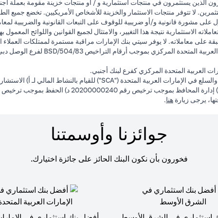
ون الذين يستثمرون في منتجات استثمارية و / أو منتجات خزينة مقومة بعملة أجن
ثمرين. لا تتوفر منتجات الاستثمار والخزينة للأشخاص الأمريكيين. تخضع جميع الط
 على مشورة قانونية و/أو ضريبية للوقوف على التبعات القانونية والضريبية لمعاملا
لاته الاستثمارية نتيجة هذا التغيير، والامتثال لجميع القوانين واللوائح المعمول ب
ة على معاملاته. لا يوفر سيتي بنك الإمارات مراقبة مستمرة لممتلكات العملاء ال
ت العربية المتحدة المركزي كفرع لبنك أجنبي.
(opens in a new tab)
فتها، يرجى زيارة
هنا
.
جوائزنا وأوسمتنا
فخورون بأن نكون البنك الحائز على جائزة اختيارك.
 استثماري في الشرق الأوسط
أفضل بنك استثماري في الإمارات