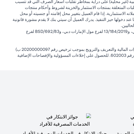
بية (غير محلية) على دراية بمخاطر تقلبات أسعار الصرف التي قد تتسبب
لبات المتعلقة بمنتجات الاستثمار والخزينة لشروط وأحكام منتجات
ته الاستثمارية. إذا قام العميل بتغيير محل إقامته أو جنسيته أو محل
ها عند دخولها حيز التنفيذ. يدرك العميل أن سيتي بنك لا يقدم مشورة قانونية
حاليين.
سيتي بنك إن إيه - الإمارات العربية المتحدة مسجل لدى مصرف الإمارات العربية المتحدة المركزي بموجب أرقام التراخيص BSD/504/83 لفرع الوصل دبي، و13/184/2019 لفرع مول الإمارات دبي، وBSD/692/83 لفرع
سيتي بنك إن إيه الإمارات العربية المتحدة مرخص من هيئة الأوراق المالية والسلع في الإمارات العربية المتحدة ("SCA") للقيام بالنشاط المالي لـ أ) الاستشارات المالية والتعريف والترويج بموجب ترخيص رقم 20200000097 ب)
وسيط تداول في الأسواق الدولية بموجب ترخيص رقم 20200000198 ج) إدارة المحافظ بموجب ترخيص رقم 20200000240 د) الحفظ بموجب ترخيص رقم 602003. للحصول على إخلاءات المسؤولية والإفصاحات الإضافية
 العربية
جوائز الابتكار في الخدمات المصرفية للأفراد