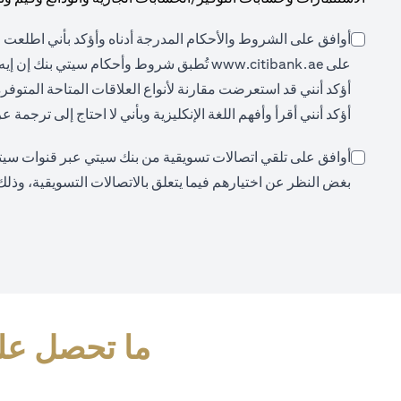
أوافق على الشروط والأحكام المدرجة أدناه وأؤكد بأني اطلعت ع
(opens in a new tab)
على
www.citibank.ae
تُطبق شروط وأحكام سيتي بنك إن إيه،
أؤكد أنني قد استعرضت مقارنة لأنواع العلاقات المتاحة المتوفر
أؤكد أنني أقرأ وأفهم اللغة الإنكليزية وبأني لا احتاج إلى ترجمة
أوافق على تلقي اتصالات تسويقية من بنك سيتي عبر قنوات سيتي (م
بغض النظر عن اختيارهم فيما يتعلق بالاتصالات التسويقية، وذلك
ما تحصل علي