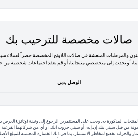
صالات مخصصة للترحيب بك
نون والمرطبات المنعشة في صالات اللاونج المخصصة حصراً لعملاء سي
ينا، أو تحدث إلى متخصصي منتجاتنا، أو قم بعقد اجتماعات شخصية من خ
الوصل ,دبي
لمنتجات المذكورة به. ويجب على المستثمرين الرجوع إلى وثيقة (وثائق) العرض 
مونة من قبل سيتي بنك إن.إيه، أو سيتي جروب انك. أو أي من شركاتهما الفرعية أو 
ار والخزانة تخضع لمخاطر الاستثمار، بما في ذلك الخسارة المحتملة للمبلغ الأصلي