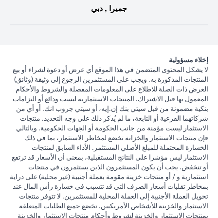
جميرا , دبي
إخلاء مسؤولية
لا يشكل المحتوى المتضمن في هذا الموقع أي عرض أو دعوة لشراء أو بيع
المنتجات المذكورة به. ويجب على المستثمرين الرجوع إلى وثيقة (وثائق)
العرض ذات الصلة للاطلاع على المعلومات المفصلة والشروط والأحكام
المعمول بها قبل الاشتراك. المنتجات الاستثمارية ليست ودائع أو التزامات
بنكية مضمونة من قبل سيتي بنك إن.إيه، أو سيتي جروب انك. أو أي من
شركاتهما الفرعية أو التابعة، ما لم يُذكر ذلك على وجه التحديد. منتجات
الاستثمار ليست مؤمنة من جانب الحكومة أو الجهات الحكومية. وبالتالي
فإن منتجات الاستثمار والخزانة تخضع لمخاطر الاستثمار، بما في ذلك
الخسارة المحتملة للمبلغ الأصلي المستثمر. الأداء السابق لمنتجات
الاستثمار ليس مؤشرا على النتائج المستقبلية، بمعنى أن الأسعار قد ترتفع
أو تنخفض. يجب أن يكون المستثمرون الذين يستثمرون في منتجات
استثمارية و / أو منتجات خزينة مقومة بعملة أجنبية (غير محلية) على دراية
بمخاطر تقلبات أسعار الصرف التي قد تتسبب في خسارة رأس المال عند
تحويل العملة الأجنبية إلى العملة المحلية للمستثمرين. لا تتوفر منتجات
الاستثمار والخزينة للأشخاص الأمريكيين. تخضع جميع الطلبات المتعلقة
بمنتجات الاستثمار والخزينة لشروط وأحكام منتجات الاستثمار والخزينة