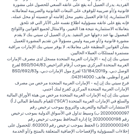
الفردية. يدرك العميل أنه يقع على عاتقه السعي للحصول على مشورة
قانونية و/أو ضريبية للوقوف على التبعات القانونية والضريبية لمعاملاته
الاستثمارية. إذا قام العميل بتغيير محل إقامته أو جنسيته أو محل عمله،
فإنه يقع على عاتقه مسؤولية اطلاع نفسه على الآثار التي قد تلحق
بتعاملاته الاستثمارية نتيجة هذا التغيير، والامتثال لجميع القوانين واللوائح
المعمول بها عند دخولها حيز التنفيذ. يدرك العميل أن سيتي بنك لا يقدم
مشورة قانونية و/أو ضريبية وليس مسؤولاً عن تقديم المشورة للعميل
بشأن القوانين المطبقة على معاملاته. لا يوفر سيتي بنك الإمارات مراقبة
مستمرة لممتلكات العملاء الحاليين.
سيتي بنك إن إيه - الإمارات العربية المتحدة مسجل لدى مصرف الإمارات
العربية المتحدة المركزي بموجب أرقام التراخيص BSD/504/83 لفرع
الوصل دبي، و13/184/2019 لفرع مول الإمارات دبي، وBSD/692/83
لفرع أبوظبي. هاتف: 043114000.
فرع سيتي بنك إن إيه - الإمارات العربية المتحدة مرخص من مصرف
الإمارات العربية المتحدة المركزي كفرع لبنك أجنبي.
سيتي بنك إن إيه الإمارات العربية المتحدة مرخص من هيئة الأوراق المالية
والسلع في الإمارات العربية المتحدة ("SCA") للقيام بالنشاط المالي لـ أ)
الاستشارات المالية والتعريف والترويج بموجب ترخيص رقم
20200000097 ب) وسيط تداول في الأسواق الدولية بموجب ترخيص
رقم 20200000198 ج) إدارة المحافظ بموجب ترخيص رقم
20200000240 د) الحفظ بموجب ترخيص رقم 602003. للحصول على
إخلاءات المسؤولية والإفصاحات الإضافية المتعلقة بالمنتج و/أو الخدمة