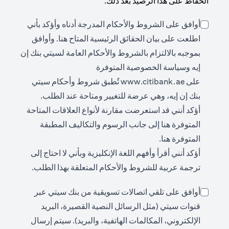
الحفاظ على هذا الرصيد بعد ذلك.
أوافق على الشروط والأحكام المدرجة أدناه وأؤكد بأني
(opens in a new tab)
اطلعت على بيان الحقائق الرئيسية المتاح
هنا
. وأوافق
بموجبه بالالتزام بالشروط والأحكام العامة لسيتي بنك إن
إيه وسياسة الخصوصية المتوفرة
(opens in a new tab)
على
www.citibank.ae
تُطبق شروط وأحكام سيتي
بنك إن إيه، وهي عرضة للتغيير ومتاحة عند الطلب.
أؤكد أنني قد استعرضت مقارنة لأنواع العلاقات المتاحة
(opens in a new tab)
المتوفرة
هنا
إلى جانب الرسوم والتكاليف المطبقة
(opens in a new tab)
المتوفرة
هنا
.
أؤكد أنني أقرأ وأفهم اللغة الإنكليزية وبأني لا احتاج إلى
ترجمة عربية للشروط والأحكام المتعلقة بهذا الطلب.
أوافق على تلقي اتصالات تسويقية من بنك سيتي عبر
قنوات سيتي (مثل الرسائل النصية القصيرة، البريد
الإلكتروني، المكالمات الهاتفية، والبريد). سيتم إرسال