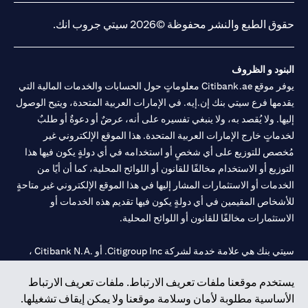
حقوق الطبع والنشر محفوظة ©2026 سيتي جروب انك.
البنود و الظروف
يوفر موقع Citibank.ae معلوماتٍ حول الحسابات والخدمات المالية التي
يقدمها فرع سيتي بنك إن.إيه. في الإمارات العربية المتحدة، ويتيح الوصول
إليها. ولا يُقصد به، ولا ينبغي تفسيره على أنه، عرضٌ أو دعوةٌ أو طلبٌ
لخدماتٍ خارج الإمارات العربية المتحدة. هذا الموقع الإلكتروني غير
مُخصص للتوزيع على أي شخصٍ أو استخدامه في أي دولةٍ يكون فيها هذا
التوزيع أو الاستخدام مخالفًا للقانون أو اللوائح المحلية، كما أن أيًا من
الخدمات أو الاستثمارات المشار إليها في هذا الموقع الإلكتروني غير متاحةٍ
للأشخاص المقيمين في أي دولةٍ يكون فيها تقديم هذه الخدمات أو
الاستثمارات مخالفًا للقانون أو اللوائح المحلية.
سيتي بنك هي علامة خدمة لشركة Citigroup Inc. أو .Citibank N.A ،
مستخدمة ومسجلة في جميع أنحاء العالم.
يستخدم موقعنا ملفات تعريف الارتباط. ملفات تعريف الارتباط
الأساسية مطلوبة لأمان وسلامة موقعنا ولا يمكن إيقاف تشغيلها.
سيتي بنك إن. إيه. الإمارات مسجل لدى مصرف الإمارات المركزي تحت