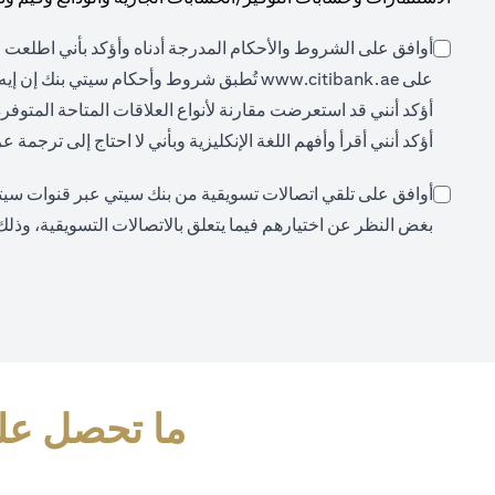
أوافق على الشروط والأحكام المدرجة أدناه وأؤكد بأني اطلعت ع
opens in a new tab
على
www.citibank.ae
تُطبق شروط وأحكام سيتي بنك إن إيه،
أؤكد أنني قد استعرضت مقارنة لأنواع العلاقات المتاحة المتوفر
أؤكد أنني أقرأ وأفهم اللغة الإنكليزية وبأني لا احتاج إلى ترجمة
أوافق على تلقي اتصالات تسويقية من بنك سيتي عبر قنوات سيتي (م
بغض النظر عن اختيارهم فيما يتعلق بالاتصالات التسويقية، وذلك
ما تحصل علي