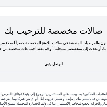
صالات مخصصة للترحيب بك
نون والمرطبات المنعشة في صالات اللاونج المخصصة حصراً لعملاء سي
ينا، أو تحدث إلى متخصصي منتجاتنا، أو قم بعقد اجتماعات شخصية من خ
الوصل ,دبي
لمنتجات المذكورة به. ويجب على المستثمرين الرجوع إلى وثيقة (وثائق) العرض 
مونة من قبل سيتي بنك إن.إيه، أو سيتي جروب انك. أو أي من شركاتهما الفرعية أو 
ار والخزانة تخضع لمخاطر الاستثمار، بما في ذلك الخسارة المحتملة للمبلغ الأصلي