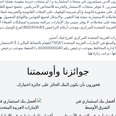
ون الذين يستثمرون في منتجات استثمارية و / أو منتجات خزينة مقومة بعملة أجن
ثمرين. لا تتوفر منتجات الاستثمار والخزينة للأشخاص الأمريكيين. تخضع جميع الط
 على مشورة قانونية و/أو ضريبية للوقوف على التبعات القانونية والضريبية لمعاملا
لاته الاستثمارية نتيجة هذا التغيير، والامتثال لجميع القوانين واللوائح المعمول ب
ة على معاملاته. لا يوفر سيتي بنك الإمارات مراقبة مستمرة لممتلكات العملاء ال
ت العربية المتحدة المركزي كفرع لبنك أجنبي.
opens in a new tab
فتها، يرجى زيارة
هنا
.
جوائزنا وأوسمتنا
فخورون بأن نكون البنك الحائز على جائزة اختيارك.
 استثماري في الشرق الأوسط
أفضل بنك استثماري في الإمارات