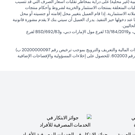
بية (غير محلية) على دراية بمخاطر تقلبات أسعار الصرف التي قد تتسبب
لبات المتعلقة بمنتجات الاستثمار والخزينة لشروط وأحكام منتجات
ته الاستثمارية. إذا قام العميل بتغيير محل إقامته أو جنسيته أو محل
ها عند دخولها حيز التنفيذ. يدرك العميل أن سيتي بنك لا يقدم مشورة قانونية
حاليين.
سيتي بنك إن إيه - الإمارات العربية المتحدة مسجل لدى مصرف الإمارات العربية المتحدة المركزي بموجب أرقام التراخيص BSD/504/83 لفرع الوصل دبي، و13/184/2019 لفرع مول الإمارات دبي، وBSD/692/83 لفرع
سيتي بنك إن إيه الإمارات العربية المتحدة مرخص من هيئة الأوراق المالية والسلع في الإمارات العربية المتحدة ("SCA") للقيام بالنشاط المالي لـ أ) الاستشارات المالية والتعريف والترويج بموجب ترخيص رقم 20200000097 ب)
وسيط تداول في الأسواق الدولية بموجب ترخيص رقم 20200000198 ج) إدارة المحافظ بموجب ترخيص رقم 20200000240 د) الحفظ بموجب ترخيص رقم 602003. للحصول على إخلاءات المسؤولية والإفصاحات الإضافية
 العربية
جوائز الابتكار في الخدمات المصرفية للأفراد