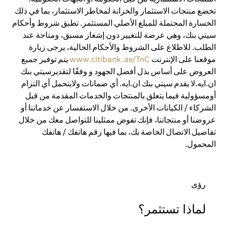
تخضع منتجات الاستثمار والخزانة لمخاطر الاستثمار، بما في ذلك
الخسارة المحتملة للمبلغ الأصلي المستثمر. تطبق شروط وأحكام
سيتي بنك، وهي عرضة للتغيير دون إشعار مسبق، ومتاحة عند
الطلب. للاطلاع على الشروط والأحكام الحالية، يرجى زيارة
موقعنا على الإنترنت
www.citibank.ae/TnC
يتم توفير جميع
العروض على أساس بذل أفضل الجهود و وفقًا لتقديرسيتي بنك
ان.ايه.لا يقدم سيتي بنك ان.ايه. أي ضمانات ولايتحمل أي التزام
أومسؤولية فيما يتعلق بالمنتجات والخدمات المقدمة من قبل
الشركاء / الكيانات الأخرى. من خلال الاستفسار عن خدماتنا أو
عروضنا أو منتجاتنا، فإنك تفوض ممثلينا للتواصل معك من خلال
تفاصيل الاتصال الخاصة بك، بما فيها رقم هاتفك / هاتفك
المحمول.
رؤى
لماذا تستثمر؟