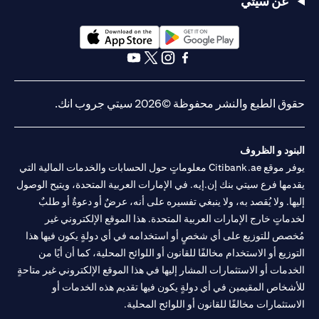
عن سيتي
(opens in a new tab)
(opens in a new tab)
(opens in a new tab)
(opens in a new tab)
(opens in a new tab)
(opens in a new tab)
حقوق الطبع والنشر محفوظة ©2026 سيتي جروب انك.
البنود و الظروف
يوفر موقع Citibank.ae معلوماتٍ حول الحسابات والخدمات المالية التي
يقدمها فرع سيتي بنك إن.إيه. في الإمارات العربية المتحدة، ويتيح الوصول
إليها. ولا يُقصد به، ولا ينبغي تفسيره على أنه، عرضٌ أو دعوةٌ أو طلبٌ
لخدماتٍ خارج الإمارات العربية المتحدة. هذا الموقع الإلكتروني غير
مُخصص للتوزيع على أي شخصٍ أو استخدامه في أي دولةٍ يكون فيها هذا
التوزيع أو الاستخدام مخالفًا للقانون أو اللوائح المحلية، كما أن أيًا من
الخدمات أو الاستثمارات المشار إليها في هذا الموقع الإلكتروني غير متاحةٍ
للأشخاص المقيمين في أي دولةٍ يكون فيها تقديم هذه الخدمات أو
الاستثمارات مخالفًا للقانون أو اللوائح المحلية.