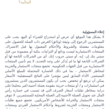
المالية؟
إخلاء المسؤولية
لا يشكل هذا الموقع أي عرض أو استدراج للشراء أو البيع. يجب على
المستثمرين الرجوع إلى وثيقة (وثائق) العرض ذات الصلة للحصول على
معلومات مفصلة والشروط والأحكام المعمول بها قبل الاشتراك.
المنتجات الاستثمارية ليست ودائع أو التزامات بنكية أو مضمونة من قبل
سيتي بنك إن. إيه. أو سيتي جروب إنك. أي من الشركات التابعة لها أو
الشركات التابعة لها ما لم يُذكر على وجه التحديد. لا يتم تأمين المنتجات
الاستثمارية من قبل الجهات الحكومية. تخضع منتجات الاستثمار والخزينة
لمخاطر الاستثمار ، بما في ذلك الخسارة المحتملة للمبلغ الأصلي
المستثمر. الأداء السابق ليس مؤشرا على النتائج المستقبلية: الأسعار
يمكن أن ترتفع أو تنخفض. يجب أن يكون المستثمرون الذين يستثمرون
في استثمارات و / أو منتجات خزينة مقومة بعملة أجنبية (غير محلية) على
دراية بمخاطر تقلبات أسعار الصرف التي قد تتسبب في خسارة رأس
المال عند تحويل العملة الأجنبية إلى العملة المحلية للمستثمرين. لا تتوفر
منتجات الاستثمار والخزانة للأشخاص الأمريكيين. تخضع جميع طلبات
الاستثمار ومنتجات الخزينة لشروط وأحكام الاستثمار الفردي ومنتجات