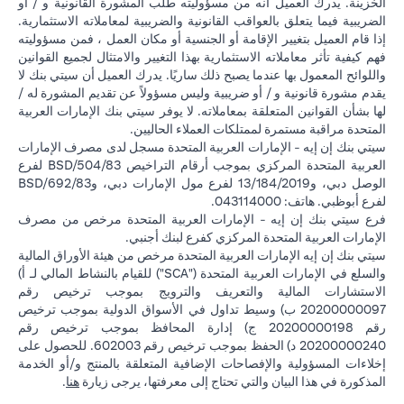
الخزينة. يدرك العميل أنه من مسؤوليته طلب المشورة القانونية و / أو
الضريبية فيما يتعلق بالعواقب القانونية والضريبية لمعاملاته الاستثمارية.
إذا قام العميل بتغيير الإقامة أو الجنسية أو مكان العمل ، فمن مسؤوليته
فهم كيفية تأثر معاملاته الاستثمارية بهذا التغيير والامتثال لجميع القوانين
واللوائح المعمول بها عندما يصبح ذلك ساريًا. يدرك العميل أن سيتي بنك لا
يقدم مشورة قانونية و / أو ضريبية وليس مسؤولاً عن تقديم المشورة له /
لها بشأن القوانين المتعلقة بمعاملاته. لا يوفر سيتي بنك الإمارات العربية
المتحدة مراقبة مستمرة لممتلكات العملاء الحاليين.
سيتي بنك إن إيه - الإمارات العربية المتحدة مسجل لدى مصرف الإمارات
العربية المتحدة المركزي بموجب أرقام التراخيص BSD/504/83 لفرع
الوصل دبي، و13/184/2019 لفرع مول الإمارات دبي، وBSD/692/83
لفرع أبوظبي. هاتف: 043114000.
فرع سيتي بنك إن إيه - الإمارات العربية المتحدة مرخص من مصرف
الإمارات العربية المتحدة المركزي كفرع لبنك أجنبي.
سيتي بنك إن إيه الإمارات العربية المتحدة مرخص من هيئة الأوراق المالية
والسلع في الإمارات العربية المتحدة ("SCA") للقيام بالنشاط المالي لـ أ)
الاستشارات المالية والتعريف والترويج بموجب ترخيص رقم
20200000097 ب) وسيط تداول في الأسواق الدولية بموجب ترخيص
رقم 20200000198 ج) إدارة المحافظ بموجب ترخيص رقم
20200000240 د) الحفظ بموجب ترخيص رقم 602003. للحصول على
إخلاءات المسؤولية والإفصاحات الإضافية المتعلقة بالمنتج و/أو الخدمة
(opens in a new tab)
المذكورة في هذا البيان والتي تحتاج إلى معرفتها، يرجى زيارة
هنا
.