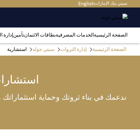
سيتي بنك الإمارات
English
الصفحة الرئيسية
الخدمات المصرفية
بطاقات الائتمان
تأمين
إدارة ا
الصفحة الرئيسية
إدارة الثروات
سيتي جولد
استشارية
استشارا
ندعمك في بناء ثروتك وحماية استثماراتك من