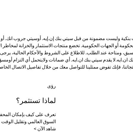
ت بنكية وليست مضمونة من قبل سيتي بنك إن.إيه. أوسيتي جروب انك. أو أي
الحكومة أو الجهات الحكومية. تخضع منتجات الاستثمار والخزانة لمخاطر ال
، ومتاحة عند الطلب. للاطلاع على الشروط والأحكام الحالية، يرجى ز
ان.ايه.لا يقدم سيتي بنك ان.ايه. أي ضمانات ولايتحمل أي التزام أومسؤ
تجاتنا، فإنك تفوض ممثلينا للتواصل معك من خلال تفاصيل الاتصال الخاصة
رؤى
لماذا تستثمر؟
تعرف على كيف بإمكان المحفظة
السوق العالمي وتقليل الوقت الل
شاهد الآن >