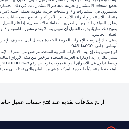
تخضع منتجات الاستثمار والخزينة لمخاطر الاستثمار ، بما في ذلك الخسارة
يستثمرون في استثمارات و / أو منتجات خزينة مقومة بعملة أجنبية (غير م
منتجات الاستثمار والخزانة للأشخاص الأمريكيين. تخضع جميع طلبات الاست
يتعلق بالعواقب القانونية والضريبية لمعاملاته الاستثمارية. إذا قام العميل ب
يصبح ذلك ساريًا. يدرك العميل أن سيتي بنك لا يقدم مشورة قانونية و / أو 
العملاء الحاليين.
أبوظبي. هاتف: 043114000.
فرع سيتي بنك إن إيه - الإمارات العربية المتحدة مرخص من مصرف الإمارا
المتعلقة بالمنتج و/أو الخدمة المذكورة في هذا البيان والتي تحتاج إلى معر
اربح مكافآت نقدية عند فتح حساب عميل خاص ج