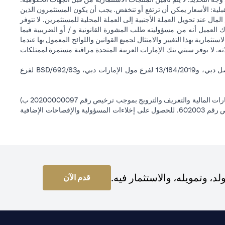
قبلية: الأسعار يمكن أن ترتفع أو تنخفض. يجب أن يكون المستثمرون الذين
 عند تحويل العملة الأجنبية إلى العملة المحلية للمستثمرين. لا تتوفر
 العميل أنه من مسؤوليته طلب المشورة القانونية و / أو الضريبية فيما
ستثمارية بهذا التغيير والامتثال لجميع القوانين واللوائح المعمول بها عندما
اته. لا يوفر سيتي بنك الإمارات العربية المتحدة مراقبة مستمرة لممتلكات
سيتي بنك إن إيه - الإمارات العربية المتحدة مسجل لدى مصرف الإمارات العربية المتحدة المركزي بموجب أرقام التراخيص BSD/504/83 لفرع الوصل دبي، و13/184/2019 لفرع مول الإمارات دبي، وBSD/692/83 لفرع
سيتي بنك إن إيه الإمارات العربية المتحدة مرخص من هيئة الأوراق المالية والسلع في الإمارات العربية المتحدة ("SCA") للقيام بالنشاط المالي لـ أ) الاستشارات المالية والتعريف والترويج بموجب ترخيص رقم 20200000097 ب)
وسيط تداول في الأسواق الدولية بموجب ترخيص رقم 20200000198 ج) إدارة المحافظ بموجب ترخيص رقم 20200000240 د) الحفظ بموجب ترخيص رقم 602003. للحصول على إخلاءات المسؤولية والإفصاحات الإضافية
 وتمويله، والاستثمار فيه.
(opens in a new tab)
قدم الآن