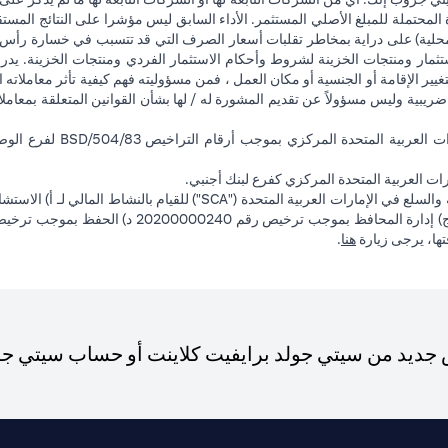
 المحتملة للمبلغ الأصلي المستثمر. الأداء السابق ليس مؤشرا على النتائج المست
حلية) على دراية بمخاطر تقلبات أسعار الصرف التي قد تتسبب في خسارة رأس المال
ثمار ومنتجات الخزينة لشروط وأحكام الاستثمار الفردي ومنتجات الخزينة. يدرك
تغيير الإقامة أو الجنسية أو مكان العمل ، فمن مسؤوليته فهم كيفية تأثر معاملاته الا
ضريبية وليس مسؤولاً عن تقديم المشورة له / لها بشأن القوانين المتعلقة بمعامل
ت العربية المتحدة المركزي كفرع لبنك أجنبي.
(opens in a new tab)
فتها، يرجى زيارة
هنا
.
ديد من سيتي جولد برايفيت كلاينت أو حساب سيتي جولد،