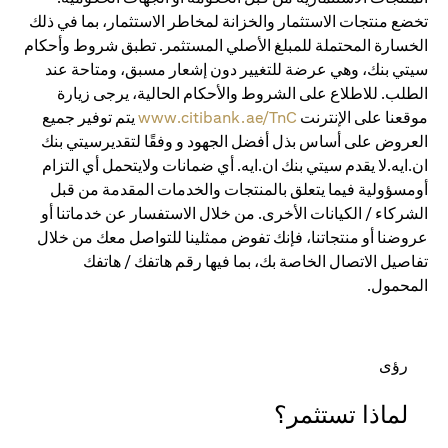
تخضع منتجات الاستثمار والخزانة لمخاطر الاستثمار، بما في ذلك
الخسارة المحتملة للمبلغ الأصلي المستثمر. تطبق شروط وأحكام
سيتي بنك، وهي عرضة للتغيير دون إشعار مسبق، ومتاحة عند
الطلب. للاطلاع على الشروط والأحكام الحالية، يرجى زيارة
موقعنا على الإنترنت
www.citibank.ae/TnC
يتم توفير جميع
العروض على أساس بذل أفضل الجهود و وفقًا لتقديرسيتي بنك
ان.ايه.لا يقدم سيتي بنك ان.ايه. أي ضمانات ولايتحمل أي التزام
أومسؤولية فيما يتعلق بالمنتجات والخدمات المقدمة من قبل
الشركاء / الكيانات الأخرى. من خلال الاستفسار عن خدماتنا أو
عروضنا أو منتجاتنا، فإنك تفوض ممثلينا للتواصل معك من خلال
تفاصيل الاتصال الخاصة بك، بما فيها رقم هاتفك / هاتفك
المحمول.
رؤى
لماذا تستثمر؟