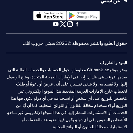
عن سيتي
opens in a new tab
opens in a new tab
opens in a new tab
opens in a new tab
opens in a new tab
opens in a new tab
حقوق الطبع والنشر محفوظة ©2026 سيتي جروب انك.
البنود و الظروف
يوفر موقع Citibank.ae معلوماتٍ حول الحسابات والخدمات المالية التي
يقدمها فرع سيتي بنك إن.إيه. في الإمارات العربية المتحدة، ويتيح الوصول
إليها. ولا يُقصد به، ولا ينبغي تفسيره على أنه، عرضٌ أو دعوةٌ أو طلبٌ
لخدماتٍ خارج الإمارات العربية المتحدة. هذا الموقع الإلكتروني غير
مُخصص للتوزيع على أي شخصٍ أو استخدامه في أي دولةٍ يكون فيها هذا
التوزيع أو الاستخدام مخالفًا للقانون أو اللوائح المحلية، كما أن أيًا من
الخدمات أو الاستثمارات المشار إليها في هذا الموقع الإلكتروني غير متاحةٍ
للأشخاص المقيمين في أي دولةٍ يكون فيها تقديم هذه الخدمات أو
الاستثمارات مخالفًا للقانون أو اللوائح المحلية.