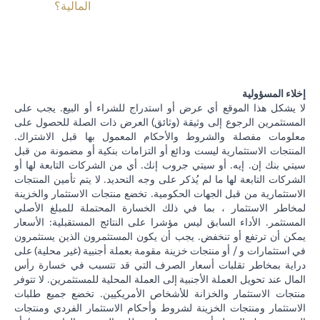
المالية؟
إخلاء المسؤولية
لا يشكل هذا الموقع أي عرض أو استدراج للشراء أو البيع. يجب على
المستثمرين الرجوع إلى وثيقة (وثائق) العرض ذات الصلة للحصول على
معلومات مفصلة والشروط والأحكام المعمول بها قبل الاشتراك.
المنتجات الاستثمارية ليست ودائع أو التزامات بنكية أو مضمونة من قبل
سيتي بنك إن. إيه. أو سيتي جروب إنك. أي من الشركات التابعة لها أو
الشركات التابعة لها ما لم يُذكر على وجه التحديد. لا يتم تأمين المنتجات
الاستثمارية من قبل الجهات الحكومية. تخضع منتجات الاستثمار والخزينة
لمخاطر الاستثمار ، بما في ذلك الخسارة المحتملة للمبلغ الأصلي
المستثمر. الأداء السابق ليس مؤشرا على النتائج المستقبلية: الأسعار
يمكن أن ترتفع أو تنخفض. يجب أن يكون المستثمرون الذين يستثمرون
في استثمارات و / أو منتجات خزينة مقومة بعملة أجنبية (غير محلية) على
دراية بمخاطر تقلبات أسعار الصرف التي قد تتسبب في خسارة رأس
المال عند تحويل العملة الأجنبية إلى العملة المحلية للمستثمرين. لا تتوفر
منتجات الاستثمار والخزانة للأشخاص الأمريكيين. تخضع جميع طلبات
الاستثمار ومنتجات الخزينة لشروط وأحكام الاستثمار الفردي ومنتجات