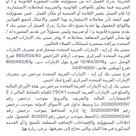
الخزينة. يدرك العميل أنه من مسؤوليته طلب المشورة القانونية و / أو
الضريبية فيما يتعلق بالعواقب القانونية والضريبية لمعاملاته الاستثمارية.
إذا قام العميل بتغيير الإقامة أو الجنسية أو مكان العمل ، فمن مسؤوليته
فهم كيفية تأثر معاملاته الاستثمارية بهذا التغيير والامتثال لجميع القوانين
واللوائح المعمول بها عندما يصبح ذلك ساريًا. يدرك العميل أن سيتي بنك لا
يقدم مشورة قانونية و / أو ضريبية وليس مسؤولاً عن تقديم المشورة له /
لها بشأن القوانين المتعلقة بمعاملاته. لا يوفر سيتي بنك الإمارات العربية
المتحدة مراقبة مستمرة لممتلكات العملاء الحاليين.
سيتي بنك إن إيه - الإمارات العربية المتحدة مسجل لدى مصرف الإمارات
العربية المتحدة المركزي بموجب أرقام التراخيص BSD/504/83 لفرع
الوصل دبي، و13/184/2019 لفرع مول الإمارات دبي، وBSD/692/83
لفرع أبوظبي. هاتف: 043114000.
فرع سيتي بنك إن إيه - الإمارات العربية المتحدة مرخص من مصرف
الإمارات العربية المتحدة المركزي كفرع لبنك أجنبي.
سيتي بنك إن إيه الإمارات العربية المتحدة مرخص من هيئة الأوراق المالية
والسلع في الإمارات العربية المتحدة ("SCA") للقيام بالنشاط المالي لـ أ)
الاستشارات المالية والتعريف والترويج بموجب ترخيص رقم
20200000097 ب) وسيط تداول في الأسواق الدولية بموجب ترخيص
رقم 20200000198 ج) إدارة المحافظ بموجب ترخيص رقم
20200000240 د) الحفظ بموجب ترخيص رقم 602003. للحصول على
إخلاءات المسؤولية والإفصاحات الإضافية المتعلقة بالمنتج و/أو الخدمة
in a new tab
المذكورة في هذا البيان والتي تحتاج إلى معرفتها، يرجى زيارة
هنا
.